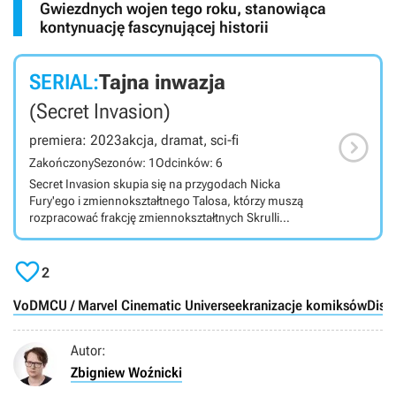
Gwiezdnych wojen tego roku, stanowiąca
kontynuację fascynującej historii
SERIAL:
Tajna inwazja
(Secret Invasion)

premiera: 2023
akcja, dramat, sci-fi
Zakończony
Sezonów: 1
Odcinków: 6
Secret Invasion skupia się na przygodach Nicka
Fury'ego i zmiennokształtnego Talosa, którzy muszą
rozpracować frakcję zmiennokształtnych Skrulli
infiltrujących Ziemię do lat. Produkcja należy do tzw.
MCU (Marvel Cinematic Universe). Secret Invasion jest

komiksowym serialem akcji wyprodukowanym dla
2
platformy Disney+, którego twórcą jest Kyle Bradstreet
(Mr. Robot). Jego głównymi bohaterami są Nick Fury
VoD
MCU / Marvel Cinematic Universe
ekranizacje komiksów
Disn
oraz Talos, członek obcej rasy Skrulli potrafiących
zmieniać kształt. Wpadają oni na trop frakcji
Autor:
pobratymców tego drugiego, którzy od lat infiltrują
Ziemię. Protagonistom przyjdzie się z nią zmierzyć. W
Zbigniew Woźnicki
produkcji wystąpili m.in. Samuel L. Jackson (Nick Fury),