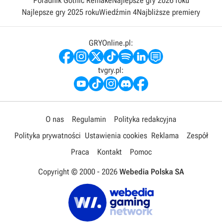
Poradnik Gothic Remake
Najlepsze gry 2026 roku
Najlepsze gry 2025 roku
Wiedźmin 4
Najbliższe premiery
GRYOnline.pl:
tvgry.pl:
O nas
Regulamin
Polityka redakcyjna
Polityka prywatności
Ustawienia cookies
Reklama
Zespół
Praca
Kontakt
Pomoc
Copyright © 2000 -
2026
Webedia Polska SA