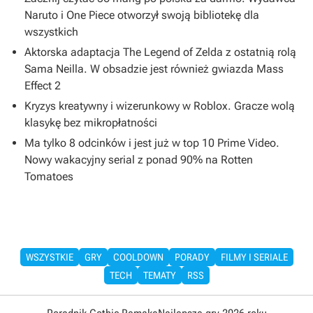
Naruto i One Piece otworzył swoją bibliotekę dla
wszystkich
Aktorska adaptacja The Legend of Zelda z ostatnią rolą
Sama Neilla. W obsadzie jest również gwiazda Mass
Effect 2
Kryzys kreatywny i wizerunkowy w Roblox. Gracze wolą
klasykę bez mikropłatności
Ma tylko 8 odcinków i jest już w top 10 Prime Video.
Nowy wakacyjny serial z ponad 90% na Rotten
Tomatoes
WSZYSTKIE
GRY
COOLDOWN
PORADY
FILMY I SERIALE
TECH
TEMATY
RSS