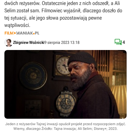
dwóch reżyserów. Ostatecznie jeden z nich odszedł, a Ali
Selim został sam. Filmowiec wyjaśnił, dlaczego doszło do
tej sytuacji, ale jego słowa pozostawiają pewne
wątpliwości.

4
Zbigniew Woźnicki
9 sierpnia 2023 13:18
Jeden z reżyserów Tajnej inwazji opuścił projekt przed rozpoczęciem zdjęć.
Wiemy, dlaczego
Źródło: Tajna inwazja; Ali Selim; Disney+; 2023
.