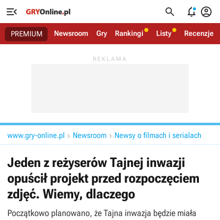




Newsroom
Gry
Rankingi
Listy
Recenzje
PREMIUM
www.gry-online.pl
Newsroom
Newsy o filmach i serialach


Jeden z reżyserów Tajnej inwazji
opuścił projekt przed rozpoczęciem
zdjęć. Wiemy, dlaczego
Początkowo planowano, że Tajna inwazja będzie miała