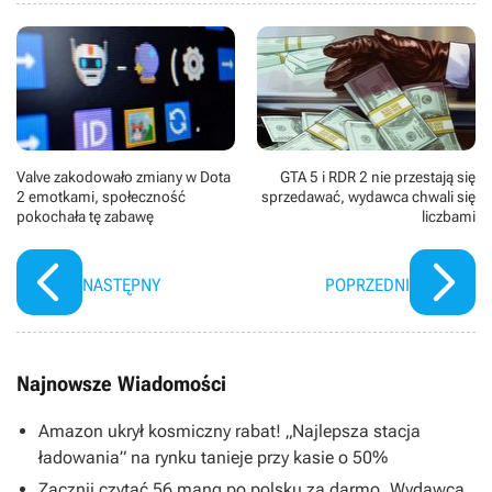
Ben Mendelsohn (Talos), Cobie Smulders (Maria Hill),
Killian Scott (Fiz), Rune Temte (Bron-Char) Don Cheadle
(James Rhodes/War Machine), Martin Freeman (Agent
Everett Ross), Olivia Colman oraz Emilia Clarke. Zdjęcia
kręcono m.in. w Los Angeles.
Valve zakodowało zmiany w Dota
GTA 5 i RDR 2 nie przestają się
2 emotkami, społeczność
sprzedawać, wydawca chwali się
pokochała tę zabawę
liczbami
NASTĘPNY
POPRZEDNI
Najnowsze Wiadomości
Amazon ukrył kosmiczny rabat! „Najlepsza stacja
ładowania” na rynku tanieje przy kasie o 50%
Zacznij czytać 56 mang po polsku za darmo. Wydawca