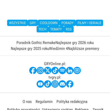
WSZYSTKIE
GRY
COOLDOWN
PORADY
FILMY I SERIALE
TECH
TEMATY
RSS
Poradnik Gothic Remake
Najlepsze gry 2026 roku
Najlepsze gry 2025 roku
Wiedźmin 4
Najbliższe premiery
GRYOnline.pl:
tvgry.pl:
O nas
Regulamin
Polityka redakcyjna
Polityka prywatności
Ustawienia cookies
Reklama
Zespół