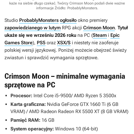
każe na siebie długo czekać. Twórcy Crimson Moon podali dwie ważne
informacje
Źródło: ProbablyMonsters
.
Studio
ProbablyMonsters
ogłosiło
okno premiery
zapowiedzianego w lutym
RPG akcji
Crimson Moon
.
Tytuł
ukaże się we wrześniu 2026 roku
na PC (
Steam
i
Epic
Games Store
),
PS5
oraz
XSX/S
i niestety nie zaoferuje
polskiej wersji językowej. Poniżej możecie obejrzeć świeży
zwiastun i sprawdzić wymagania sprzętowe.
Crimson Moon – minimalne wymagania
sprzętowe na PC
Procesor:
Intel Core i5-9500/ AMD Ryzen 5 3500x
Karta graficzna:
Nvidia GeForce GTX 1660 Ti (6 GB
VRAM) / AMD Radeon Radeon RX 5500 XT (8 GB VRAM)
Pamięć RAM:
16 GB
System operacyjny:
Windows 10 (64-bit)