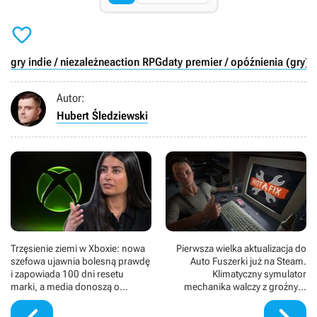

gry indie / niezależne
action RPG
daty premier / opóźnienia (gry)
t
Autor:
Hubert Śledziewski
Trzęsienie ziemi w Xboxie: nowa
Pierwsza wielka aktualizacja do
szefowa ujawnia bolesną prawdę
Auto Fuszerki już na Steam.
i zapowiada 100 dni resetu
Klimatyczny symulator
marki, a media donoszą o
mechanika walczy z groźnym
masowych zwolnieniach
błędem, przez który gracze drżą
o swoje postępy