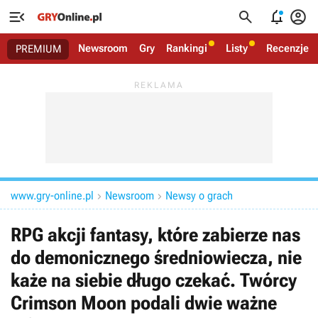




Newsroom
Gry
Rankingi
Listy
Recenzje
PREMIUM
www.gry-online.pl
Newsroom
Newsy o grach


RPG akcji fantasy, które zabierze nas
do demonicznego średniowiecza, nie
każe na siebie długo czekać. Twórcy
Crimson Moon podali dwie ważne