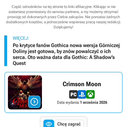
Część odnośników na tej stronie to linki afiliacyjne. Klikając w nie
zostaniesz przeniesiony do serwisu partnera, a my możemy otrzymać
prowizję od dokonanych przez Ciebie zakupów. Nie ponosisz żadnych
dodatkowych kosztów, a jednocześnie wspierasz pracę naszej redakcji.
Dziękujemy!
WIĘCEJ:
Po krytyce fanów Gothica nowa wersja Górniczej
Doliny jest gotowa, by znów powalczyć o ich
serca. Oto ważna data dla Gothic: A Shadow’s
Quest
Crimson Moon

Data wydania:
1 września 2026

Chcę zagrać