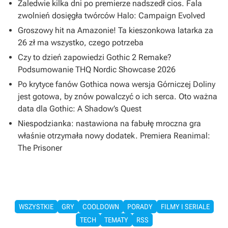
Zaledwie kilka dni po premierze nadszedł cios. Fala
zwolnień dosięgła twórców Halo: Campaign Evolved
Groszowy hit na Amazonie! Ta kieszonkowa latarka za
26 zł ma wszystko, czego potrzeba
Czy to dzień zapowiedzi Gothic 2 Remake?
Podsumowanie THQ Nordic Showcase 2026
Po krytyce fanów Gothica nowa wersja Górniczej Doliny
jest gotowa, by znów powalczyć o ich serca. Oto ważna
data dla Gothic: A Shadow’s Quest
Niespodzianka: nastawiona na fabułę mroczna gra
właśnie otrzymała nowy dodatek. Premiera Reanimal:
The Prisoner
WSZYSTKIE
GRY
COOLDOWN
PORADY
FILMY I SERIALE
TECH
TEMATY
RSS