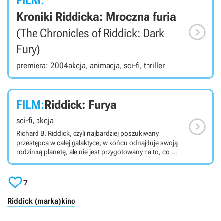
FILM:
Kroniki Riddicka: Mroczna furia

(The Chronicles of Riddick: Dark
Fury)
premiera: 2004
akcja, animacja, sci-fi, thriller
FILM:
Riddick: Furya

sci-fi, akcja
Richard B. Riddick, czyli najbardziej poszukiwany
przestępca w całej galaktyce, w końcu odnajduje swoją
rodzinną planetę, ale nie jest przygotowany na to, co ma
go spotkać. Czwarta odsłona przygód antybohatera
będzie przedstawi wydarzenia dziejące się przed akcją

znaną z wcześniejszych części, przedstawiając genezę
7
tytułowej postaci.
Riddick (marka)
kino