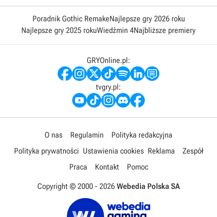
Poradnik Gothic Remake
Najlepsze gry 2026 roku
Najlepsze gry 2025 roku
Wiedźmin 4
Najbliższe premiery
GRYOnline.pl:
tvgry.pl:
O nas
Regulamin
Polityka redakcyjna
Polityka prywatności
Ustawienia cookies
Reklama
Zespół
Praca
Kontakt
Pomoc
Copyright © 2000 -
2026
Webedia Polska SA