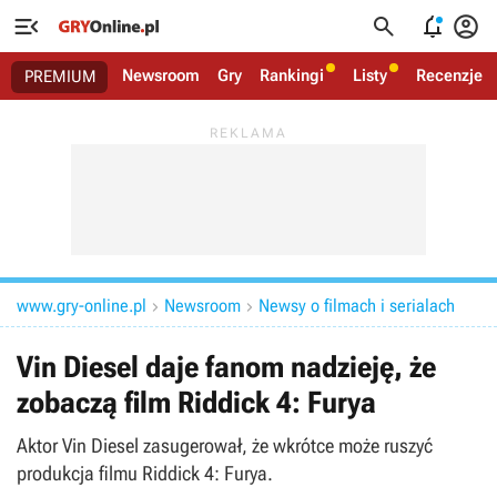




Newsroom
Gry
Rankingi
Listy
Recenzje
PREMIUM
www.gry-online.pl
Newsroom
Newsy o filmach i serialach


Vin Diesel daje fanom nadzieję, że
zobaczą film Riddick 4: Furya
Aktor Vin Diesel zasugerował, że wkrótce może ruszyć
produkcja filmu Riddick 4: Furya.