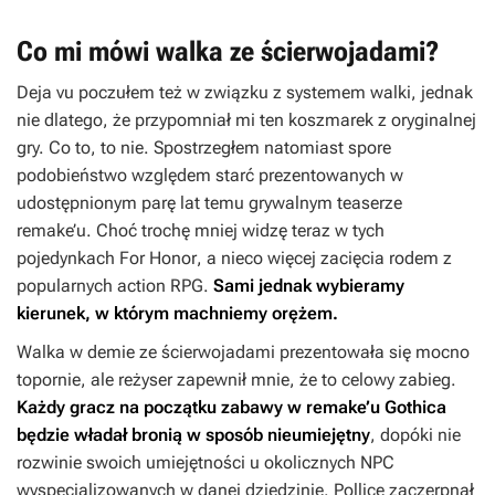
Co mi mówi walka ze ścierwojadami?
Deja vu poczułem też w związku z systemem walki, jednak
nie dlatego, że przypomniał mi ten koszmarek z oryginalnej
gry. Co to, to nie. Spostrzegłem natomiast spore
podobieństwo względem starć prezentowanych w
udostępnionym parę lat temu grywalnym teaserze
remake’u. Choć trochę mniej widzę teraz w tych
pojedynkach
For Honor
, a nieco więcej zacięcia rodem z
popularnych action RPG.
Sami jednak
wybieramy
kierunek, w którym machniemy orężem.
Walka w demie ze ścierwojadami prezentowała się mocno
topornie, ale reżyser zapewnił mnie, że to celowy zabieg.
Każdy gracz na początku zabawy w remake’u
Gothica
będzie władał bronią w sposób nieumiejętny
, dopóki nie
rozwinie swoich umiejętności u okolicznych NPC
wyspecjalizowanych w danej dziedzinie. Pollice zaczerpnął