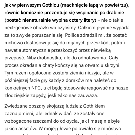
jak w pierwszym
Gothicu
(machnięcie łapą w powietrzu),
równie komicznie prezentuje się wspinanie po drabinie
(postać nienaturalnie wypina cztery litery)
– nie o takie
next-genowe obrazki walczyliśmy. Całkiem płynnie wypada
za to zwykłe poruszanie się, Pollice zdradził mi, że postać
ruchowo dostosowuje się do mijanych przeszkód, potrafi
nawet automatycznie przeskoczyć przez niewielką
przepaść. Niby drobnostka, ale do odnotowania. Cały
proces okradania chaty kończy się na otwarciu skrzyni.
Tym razem ogołocona została ziemia niczyja, ale w
późniejszej fazie gry każdy z domków ma należeć do
konkretnych NPC, a ci będą stosownie reagować na nasze
złodziejskie zapędy, jeśli tylko nas zauważą.
Zwiedzane obszary skojarzą ludzie z
Gothikiem
zaznajomieni, ale jednak widać, że zostały one
wzbogacone rzeczami do odkrycia, jak i masą nie byle
jakich assetów. W mojej głowie pojawiało się mnóstwo