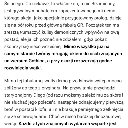
Śniącego. Co ciekawe, to właśnie on, a nie Bezimienny,
jest grywalnym bohaterem zaprezentowanego mi dema,
którego akcja, jako specjalnie przygotowany prolog, dzieje
się na pół roku przed główną fabułą
GR
. Początek ten ma
zresztą tłumaczyć kulisy demonicznych wpływów na ową
postać, ale ja ich poznać nie zdołałem, gdyż pokaz
skończył się nieco wcześniej.
Mimo wszystko już na
samym starcie twórcy mrugają okiem do osób znających
uniwersum
Gothica
, a przy okazji rozszerzają godne
rozwinięcia wątki.
Mimo tej fabularnej wolty demo przedstawia wstęp mocno
zbliżony do tego z oryginału. Na przywitanie przychodzi
stary znajomy Diego (od razu możemy zaleźć mu za skórę i
nie słuchać jego poleceń), następnie odnajdujemy pierwszą
broń w postaci kilofa, a i nie brakuje pamiętnego zetknięcia
się ze ścierwojadami. Choć w nieco bardziej dinozaurowej
wersji.
Każde z tych znajomych wydarzeń wsparte jest