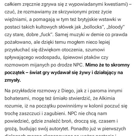
całkiem zręcznie zgrywa się z wypowiadanymi kwestiami) –
czuć, że rozmawiamy ze skrzywionymi przez życie
więźniami, a pomagają w tym też brytyjskie wstawki w
postaci takich kultowych słówek jak „bollocks”, „bloody”
czy stare, dobre „fuck”. Samej muzyki w demie co prawda
pożałowano, ale dzięki temu mogłem nieco lepiej
przysłuchać się dźwiękom otoczenia, szumowi
spływającego wodospadu, śpiewowi ptaków czy
rozmowom mijanych po drodze NPC.
Mimo że to skromny
początek – świat gry wydawał się żywy i działający na
zmysły.
Na przykładzie rozmowy z Diego, jak z i paroma innymi
bohaterami, mogę też śmiało stwierdzić, że Alkimia
rozumie, iż na początku powinniśmy w kolonii poczuć się
trochę zaszczuci i zagubieni. NPC nie chcą nam
powiedzieć, gdzie znaleźć broń, droczą się, czasem i
grożą, budując swój autorytet. Ponadto już w pierwszych