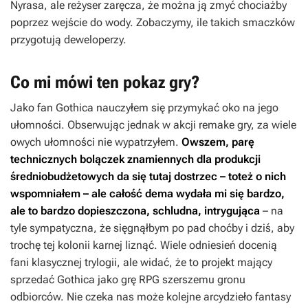
Nyrasa, ale reżyser zaręcza, że można ją zmyć chociażby
poprzez wejście do wody. Zobaczymy, ile takich smaczków
przygotują deweloperzy.
Co mi mówi ten pokaz gry?
Jako fan
Gothica
nauczyłem się przymykać oko na jego
ułomności. Obserwując jednak w akcji remake gry, za wiele
owych ułomności nie wypatrzyłem.
Owszem, parę
technicznych bolączek znamiennych dla produkcji
średniobudżetowych da się tutaj dostrzec – toteż o nich
wspomniałem – ale całość dema wydała mi się bardzo,
ale to bardzo dopieszczona, schludna, intrygująca
– na
tyle sympatyczna, że sięgnąłbym po pad choćby i dziś, aby
trochę tej kolonii karnej liznąć. Wiele odniesień docenią
fani klasycznej trylogii, ale widać, że to projekt mający
sprzedać
Gothica
jako grę RPG szerszemu gronu
odbiorców. Nie czeka nas może kolejne arcydzieło fantasy