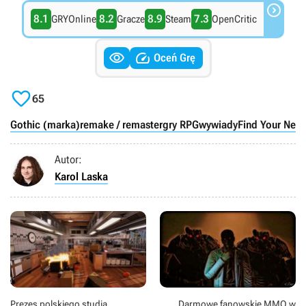

8.1
8.2
8.9
7.3
GRYOnline
Gracze
Steam
OpenCritic


Oceń Grę

65
Gothic (marka)
remake / remaster
gry RPG
wywiady
Find Your Nex
Autor:
Karol Laska
Prezes polskiego studia
Darmowe fanowskie MMO w