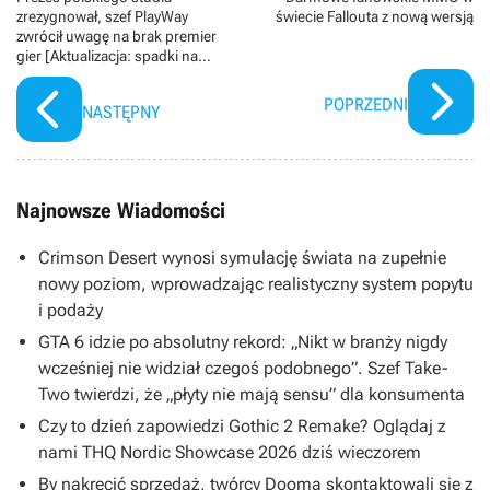
zrezygnował, szef PlayWay
świecie Fallouta z nową wersją
zwrócił uwagę na brak premier
gier [Aktualizacja: spadki na
giełdzie]
POPRZEDNI
NASTĘPNY
Najnowsze Wiadomości
Crimson Desert wynosi symulację świata na zupełnie
nowy poziom, wprowadzając realistyczny system popytu
i podaży
GTA 6 idzie po absolutny rekord: „Nikt w branży nigdy
wcześniej nie widział czegoś podobnego”. Szef Take-
Two twierdzi, że „płyty nie mają sensu” dla konsumenta
Czy to dzień zapowiedzi Gothic 2 Remake? Oglądaj z
nami THQ Nordic Showcase 2026 dziś wieczorem
By nakręcić sprzedaż, twórcy Dooma skontaktowali się z