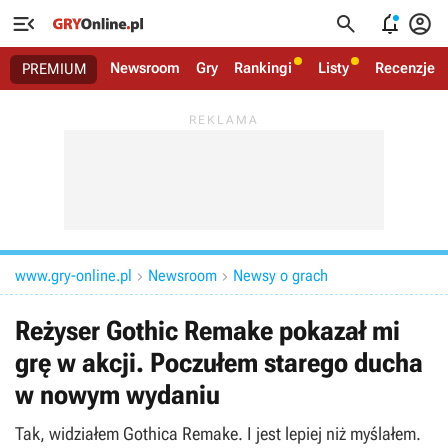




Newsroom
Gry
Rankingi
Listy
Recenzje
PREMIUM
www.gry-online.pl
Newsroom
Newsy o grach


Reżyser Gothic Remake pokazał mi
grę w akcji. Poczułem starego ducha
w nowym wydaniu
Tak, widziałem Gothica Remake. I jest lepiej niż myślałem.