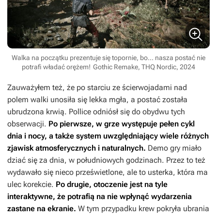
Walka na początku prezentuje się topornie, bo... nasza postać nie
potrafi władać orężem!
Gothic Remake, THQ Nordic, 2024
Zauważyłem też, że po starciu ze ścierwojadami nad
polem walki unosiła się lekka mgła, a postać została
ubrudzona krwią. Pollice odniósł się do obydwu tych
obserwacji.
Po pierwsze, w grze występuje pełen cykl
dnia i nocy, a także system uwzględniający wiele różnych
zjawisk atmosferycznych i naturalnych.
Demo gry miało
dziać się za dnia, w południowych godzinach. Przez to też
wydawało się nieco prześwietlone, ale to usterka, która ma
ulec korekcie.
Po drugie, otoczenie jest na tyle
interaktywne, że potrafią na nie wpłynąć wydarzenia
zastane na ekranie.
W tym przypadku krew pokryła ubrania