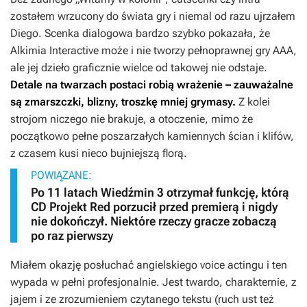
zostałem wrzucony do świata gry i niemal od razu ujrzałem
Diego. Scenka dialogowa bardzo szybko pokazała, że
Alkimia Interactive może i nie tworzy pełnoprawnej gry AAA,
ale jej dzieło graficznie wielce od takowej nie odstaje.
Detale na twarzach postaci robią wrażenie – zauważalne
są zmarszczki, blizny, troszkę mniej grymasy.
Z kolei
strojom niczego nie brakuje, a otoczenie, mimo że
początkowo pełne poszarzałych kamiennych ścian i klifów,
z czasem kusi nieco bujniejszą florą.
POWIĄZANE:
Po 11 latach Wiedźmin 3 otrzymał funkcję, którą
CD Projekt Red porzucił przed premierą i nigdy
nie dokończył. Niektóre rzeczy gracze zobaczą
po raz pierwszy
Miałem okazję posłuchać angielskiego voice actingu i ten
wypada w pełni profesjonalnie. Jest twardo, charakternie, z
jajem i ze zrozumieniem czytanego tekstu (ruch ust też