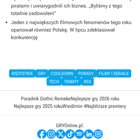
piratami i uwiarygodnili ich biznes. „Byliśmy z tego
totalnie zadowoleni”
Jeden z największych filmowych fenomenów tego roku
opanował również Polskę. W lipcu zdeklasował
konkurencję
WSZYSTKIE
GRY
COOLDOWN
PORADY
FILMY I SERIALE
TECH
TEMATY
RSS
Poradnik Gothic Remake
Najlepsze gry 2026 roku
Najlepsze gry 2025 roku
Wiedźmin 4
Najbliższe premiery
GRYOnline.pl: