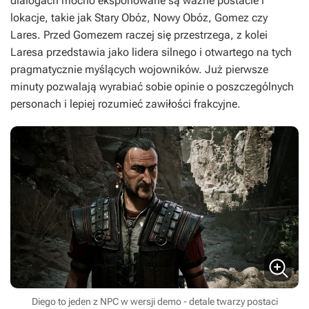
dialogach mocno eksponowane są ważne postacie i
lokacje, takie jak Stary Obóz, Nowy Obóz, Gomez czy
Lares. Przed Gomezem raczej się przestrzega, z kolei
Laresa przedstawia jako lidera silnego i otwartego na tych
pragmatycznie myślących wojowników. Już pierwsze
minuty pozwalają wyrabiać sobie opinie o poszczególnych
personach i lepiej rozumieć zawiłości frakcyjne.
Diego to jeden z NPC w wersji demo - detale twarzy postaci