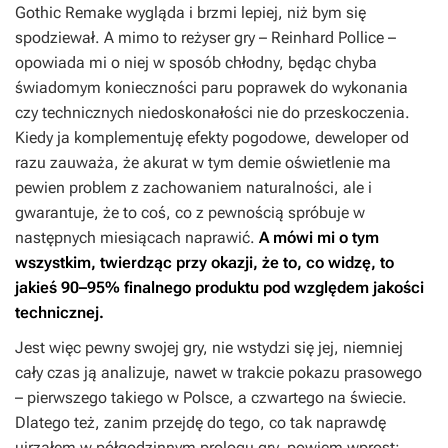
Gothic Remake
wygląda i brzmi lepiej, niż bym się
spodziewał. A mimo to reżyser gry – Reinhard Pollice –
opowiada mi o niej w sposób chłodny, będąc chyba
świadomym konieczności paru poprawek do wykonania
czy technicznych niedoskonałości nie do przeskoczenia.
Kiedy ja komplementuję efekty pogodowe, deweloper od
razu zauważa, że akurat w tym demie oświetlenie ma
pewien problem z zachowaniem naturalności, ale i
gwarantuje, że to coś, co z pewnością spróbuje w
następnych miesiącach naprawić.
A mówi mi o tym
wszystkim, twierdząc przy okazji, że to, co widzę, to
jakieś 90–95% finalnego produktu pod względem jakości
technicznej.
Jest więc pewny swojej gry, nie wstydzi się jej, niemniej
cały czas ją analizuje, nawet w trakcie pokazu prasowego
– pierwszego takiego w Polsce, a czwartego na świecie.
Dlatego też, zanim przejdę do tego, co tak naprawdę
ujrzałem w półgodzinnym prologu gry, powiem wprost: