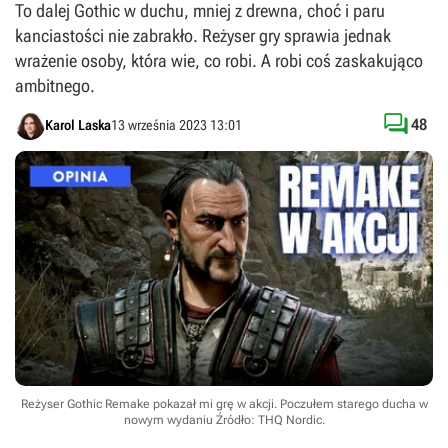
To dalej Gothic w duchu, mniej z drewna, choć i paru
kanciastości nie zabrakło. Reżyser gry sprawia jednak
wrażenie osoby, która wie, co robi. A robi coś zaskakująco
ambitnego.

48
Karol Laska
13 września 2023 13:01
Reżyser Gothic Remake pokazał mi grę w akcji. Poczułem starego ducha w
nowym wydaniu
Źródło: THQ Nordic
.