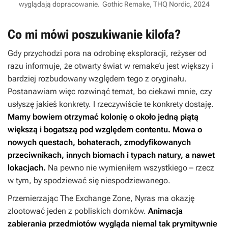
wyglądają dopracowanie.
Gothic Remake, THQ Nordic, 2024
Co mi mówi poszukiwanie kilofa?
Gdy przychodzi pora na odrobinę eksploracji, reżyser od
razu informuje, że otwarty świat w remake’u jest większy i
bardziej rozbudowany względem tego z oryginału.
Postanawiam więc rozwinąć temat, bo ciekawi mnie, czy
usłyszę jakieś konkrety. I rzeczywiście te konkrety dostaję.
Mamy bowiem otrzymać kolonię o około jedną piątą
większą i bogatszą pod względem contentu.
Mowa o
nowych questach, bohaterach, zmodyfikowanych
przeciwnikach, innych biomach i typach natury, a nawet
lokacjach.
Na pewno nie wymieniłem wszystkiego – rzecz
w tym, by spodziewać się niespodziewanego.
Przemierzając The Exchange Zone, Nyras ma okazję
zlootować jeden z pobliskich domków.
Animacja
zabierania przedmiotów wygląda niemal tak prymitywnie