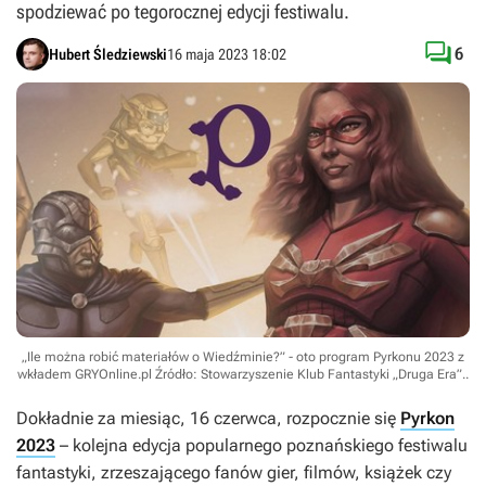
spodziewać po tegorocznej edycji festiwalu.

6
Hubert Śledziewski
16 maja 2023 18:02
„Ile można robić materiałów o Wiedźminie?” - oto program Pyrkonu 2023 z
wkładem GRYOnline.pl
Źródło: Stowarzyszenie Klub Fantastyki „Druga Era”.
.
Dokładnie za miesiąc, 16 czerwca, rozpocznie się
Pyrkon
2023
– kolejna edycja popularnego poznańskiego festiwalu
fantastyki, zrzeszającego fanów gier, filmów, książek czy