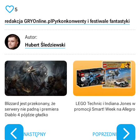

5
redakcja GRYOnline.pl
Pyrkon
konwenty i festiwale fantastyki
Autor:
Hubert Śledziewski
Blizzard jest przekonany, że
LEGO Technic i Indiana Jones w
serwery nie padną i premiera
promocji Smart! Week na Allegro
Diablo 4 pójdzie gładko
NASTĘPNY
POPRZEDNI