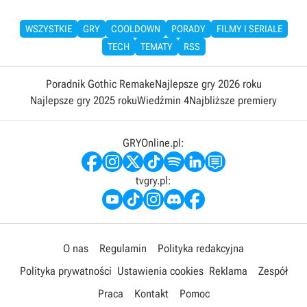
WSZYSTKIE
GRY
COOLDOWN
PORADY
FILMY I SERIALE
TECH
TEMATY
RSS
Poradnik Gothic Remake
Najlepsze gry 2026 roku
Najlepsze gry 2025 roku
Wiedźmin 4
Najbliższe premiery
GRYOnline.pl:
tvgry.pl:
O nas
Regulamin
Polityka redakcyjna
Polityka prywatności
Ustawienia cookies
Reklama
Zespół
Praca
Kontakt
Pomoc