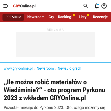




Newsroom
Gry
Rankingi
Listy
Recenzje
PREMIUM
www.gry-online.pl
Newsroom
Newsy o grach


„Ile można robić materiałów o
Wiedźminie?” - oto program Pyrkonu
2023 z wkładem GRYOnline.pl
Pozostał miesiąc do Pyrkonu 2023. Oto, czego możemy się