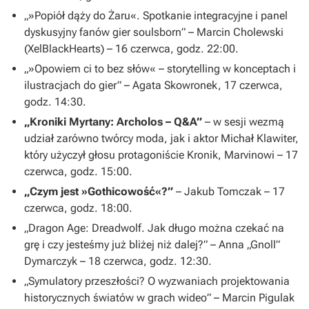
„»Popiół dąży do Żaru«. Spotkanie integracyjne i panel
dyskusyjny fanów gier soulsborn” – Marcin Cholewski
(XelBlackHearts) – 16 czerwca, godz. 22:00.
„»Opowiem ci to bez słów« – storytelling w konceptach i
ilustracjach do gier” – Agata Skowronek, 17 czerwca,
godz. 14:30.
„
Kroniki Myrtany: Archolos
– Q&A”
– w sesji wezmą
udział zarówno twórcy moda, jak i aktor Michał Klawiter,
który użyczył głosu protagoniście
Kronik
, Marvinowi – 17
czerwca, godz. 15:00.
„Czym jest »Gothicowość«?”
– Jakub Tomczak – 17
czerwca, godz. 18:00.
„
Dragon Age: Dreadwolf
. Jak długo można czekać na
grę i czy jesteśmy już bliżej niż dalej?” – Anna „Gnoll”
Dymarczyk – 18 czerwca, godz. 12:30.
„Symulatory przeszłości? O wyzwaniach projektowania
historycznych światów w grach wideo” – Marcin Pigulak