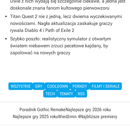
Dwie z nich wydają się szczególnie ciekawe, a jedna jest
doskonale znana fanom kultowego pierwowzoru
Titan Quest 2 nie z jedną, lecz dwiema wyczekiwanymi
nowościami. Nagła aktualizacja zaskakuje graczy
rywala Diablo 4 i Path of Exile 2
Szybko poszło: realistyczny symulator z otwartym
światem niebawem zrzuci pecetowe kajdany, by
zapolować na nowych graczy
WSZYSTKIE
GRY
COOLDOWN
PORADY
FILMY I SERIALE
TECH
TEMATY
RSS
Poradnik Gothic Remake
Najlepsze gry 2026 roku
Najlepsze gry 2025 roku
Wiedźmin 4
Najbliższe premiery