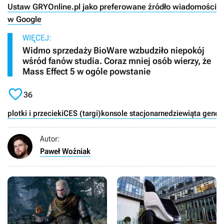
Ustaw GRYOnline.pl jako preferowane źródło wiadomości
w Google
WIĘCEJ:
Widmo sprzedaży BioWare wzbudziło niepokój
wśród fanów studia. Coraz mniej osób wierzy, że
Mass Effect 5 w ogóle powstanie

36
plotki i przecieki
CES (targi)
konsole stacjonarne
dziewiąta gener
Autor:
Paweł Woźniak