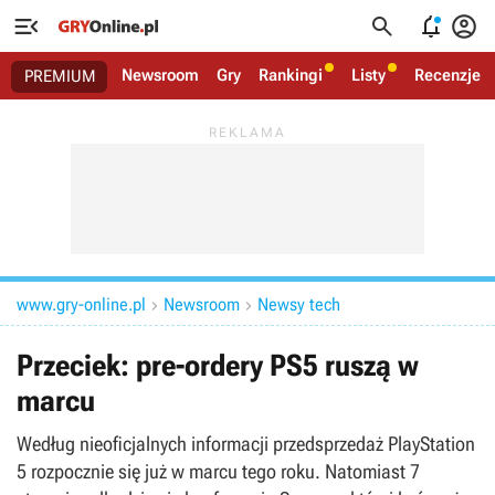




Newsroom
Gry
Rankingi
Listy
Recenzje
PREMIUM
www.gry-online.pl
Newsroom
Newsy tech


Przeciek: pre-ordery PS5 ruszą w
marcu
Według nieoficjalnych informacji przedsprzedaż PlayStation
5 rozpocznie się już w marcu tego roku. Natomiast 7