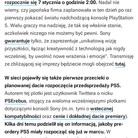
rozpocznie się
7 stycznia o godzinie 2:00.
Nadal nie
wiemy, czy japońska firma zaplanowała w ten dzień po raz
pierwszy pokazać światu nadchodzącą konsolę PlayStation
5. Wielu graczy ma nadzieję, że tak się właśnie stanie,
aczkolwiek niczego nie możemy być pewni. Sony
gwarantuje
tylko, że zaprezentuje „unikatową wizję
przyszłości, łącząc kreatywność z technologią jak nigdy
wcześniej, by uwolnić nowe wrażenia i emocje”. Transmisję
ze zbliżającej się imprezy będziecie mogli obejrzeć
tutaj
.
W sieci pojawiły się także pierwsze przecieki o
planowanej dacie rozpoczęcia przedsprzedaży PS5.
Autorem tej plotki jest użytkownik Twittera o nicku
PSErebus
, stojący za wieloma wcześniejszymi plotkami
dotyczącymi konsoli Sony (m.in. tymi o
wstecznej
kompatybilności
oraz
cenie i dokładnej dacie premiery
).
Kilka dni temu podzielił się on informacją, jakoby pre-
ordery PS5 miały rozpocząć się już w marcu.
W