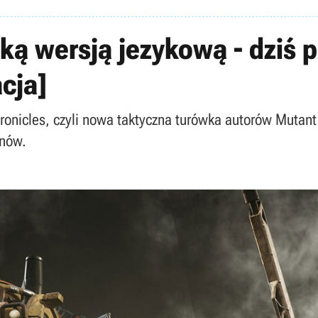
ską wersją jezykową - dziś
acja]
onicles, czyli nowa taktyczna turówka autorów Mutant
anów.