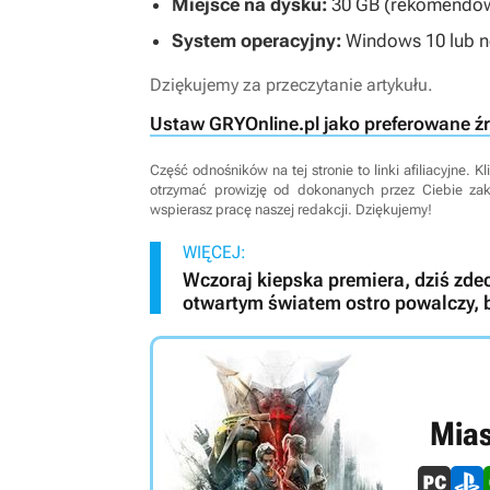
Miejsce na dysku:
30 GB (rekomendow
System operacyjny:
Windows 10 lub 
Dziękujemy za przeczytanie artykułu.
Ustaw GRYOnline.pl jako preferowane ź
Część odnośników na tej stronie to linki afiliacyjne.
otrzymać prowizję od dokonanych przez Ciebie za
wspierasz pracę naszej redakcji. Dziękujemy!
WIĘCEJ:
Wczoraj kiepska premiera, dziś zd
otwartym światem ostro powalczy, b
Mias