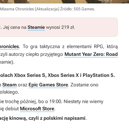
 Miasma Chronicles [Aktualizacja]
Źródło: 505 Games
.
C. Jej cena na
Steamie
wynosi 219 zł.
ronicles
. To gra taktyczna z elementami RPG, którą
yli autorzy ciepło przyjętego
Mutant Year Zero: Road
eamie).
olach Xbox Series S, Xbox Series X i PlayStation 5.
h
Steam
oraz
Epic Games Store
. Zostanie ono
olskiego.
e trochę później, bo o 19:00. Niestety nie wiemy
się debiut
Microsoft Store
.
ację kinową, czyli z polskimi napisami
.