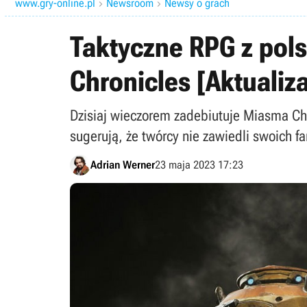
www.gry-online.pl
Newsroom
Newsy o grach


Taktyczne RPG z pol
Chronicles [Aktualiz
Dzisiaj wieczorem zadebiutuje Miasma Chr
sugerują, że twórcy nie zawiedli swoich f
Adrian Werner
23 maja 2023 17:23