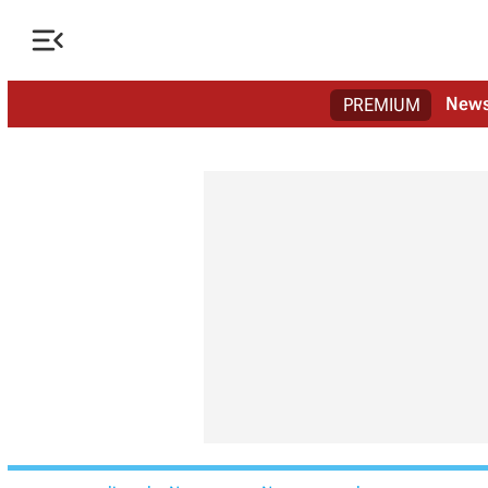

New
PREMIUM