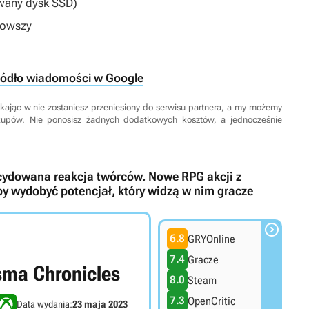
any dysk SSD)
nowszy
ródło wiadomości w Google
 Klikając w nie zostaniesz przeniesiony do serwisu partnera, a my możemy
kupów. Nie ponosisz żadnych dodatkowych kosztów, a jednocześnie
ecydowana reakcja twórców. Nowe RPG akcji z
y wydobyć potencjał, który widzą w nim gracze

6.8
GRYOnline
7.4
Gracze
ma Chronicles
8.0
Steam
7.3
OpenCritic
Data wydania:
23 maja 2023