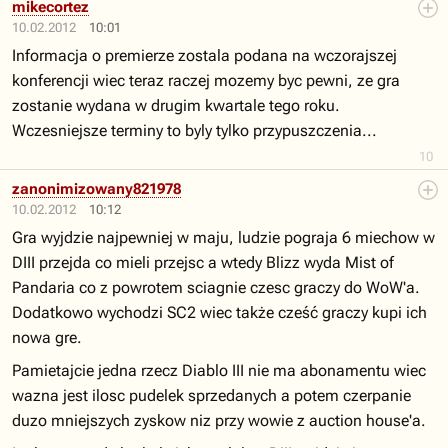
mikecortez
10.02.2012
10:01
Informacja o premierze zostala podana na wczorajszej
konferencji wiec teraz raczej mozemy byc pewni, ze gra
zostanie wydana w drugim kwartale tego roku.
Wczesniejsze terminy to byly tylko przypuszczenia...
10
zanonimizowany821978
10.02.2012
10:12
Gra wyjdzie najpewniej w maju, ludzie pograja 6 miechow w
DIII przejda co mieli przejsc a wtedy Blizz wyda Mist of
Pandaria co z powrotem sciagnie czesc graczy do WoW'a.
Dodatkowo wychodzi SC2 wiec także cześć graczy kupi ich
nowa gre.
Pamietajcie jedna rzecz Diablo III nie ma abonamentu wiec
wazna jest ilosc pudelek sprzedanych a potem czerpanie
duzo mniejszych zyskow niz przy wowie z auction house'a.