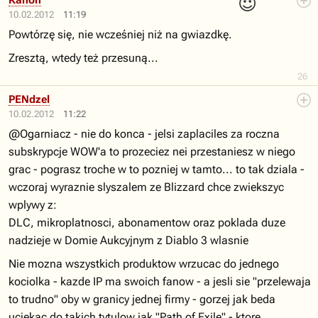
😈
Kanon
10.02.2012
11:19
Powtórzę się, nie wcześniej niż na gwiazdkę.
Zresztą, wtedy też przesuną...
26
PENdzel
10.02.2012
11:22
@Ogarniacz - nie do konca - jelsi zaplaciles za roczna
subskrypcje WOW'a to prozeciez nei przestaniesz w niego
grac - pograsz troche w to pozniej w tamto... to tak dziala -
wczoraj wyraznie slyszalem ze Blizzard chce zwiekszyc
wplywy z:
DLC, mikroplatnosci, abonamentow oraz poklada duze
nadzieje w Domie Aukcyjnym z Diablo 3 wlasnie
Nie mozna wszystkich produktow wrzucac do jednego
kociolka - kazde IP ma swoich fanow - a jesli sie "przelewaja
to trudno" oby w granicy jednej firmy - gorzej jak beda
uciekac do takich tytulow jak "Path of Exile" - ktore