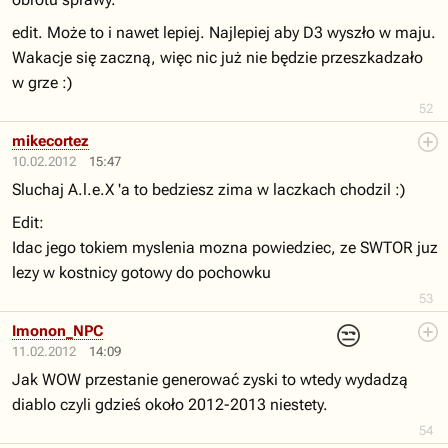
edit. Może to i nawet lepiej. Najlepiej aby D3 wyszło w maju.
Wakacje się zaczną, więc nic już nie będzie przeszkadzało
w grze :)
52
mikecortez
10.02.2012
15:47
Sluchaj A.l.e.X 'a to bedziesz zima w laczkach chodzil :)
Edit:
Idac jego tokiem myslenia mozna powiedziec, ze SWTOR juz
lezy w kostnicy gotowy do pochowku
53
😒
Imonon_NPC
11.02.2012
14:09
Jak WOW przestanie generować zyski to wtedy wydadzą
diablo czyli gdzieś około 2012-2013 niestety.
54