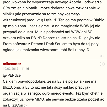
produkowana bo wypuszczaja nowego Acorda - odswierza
CRV zmienia blotnik - moze dodarza nowe rozwiazanie w
silniku (ale przewaznie sa to zmiany kosmetyki
wizerunkowej produktu) i tyle. :D Ten co ma pograc w Diablo
np moja zona - bedzie grac - a na marginesie WOW jej nie
przypadl do gustu. Mi nie podchodzi ani WOW ani SC...
czekam tylko na D3. :D Dobrze ze jest na co :D i gdyby nie
From software z Demon i Dark Soulem to bym do tej pory
ogladal jak malzonka wieczorami robi Ball runny :D
33
mikecortez
10.02.2012
11:46
@ PENdzel
Calkiem prawdopodobne, ze na E3 sie pojawia - nie ma
BlizzConu, a E3 to juz nie taki duzy naklad pracy jak
organizacja wlasnego, ogromnego eventu. Tez bym chetnie
zobaczyl juz nowe MMO, ale pewnie bedzie trzeba poczekac
na BlizzCon :)