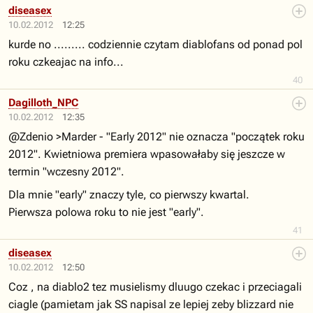
diseasex
10.02.2012
12:25
kurde no ......... codziennie czytam diablofans od ponad pol
roku czkeajac na info...
40
Dagilloth_NPC
10.02.2012
12:35
@Zdenio >Marder - "Early 2012" nie oznacza "początek roku
2012". Kwietniowa premiera wpasowałaby się jeszcze w
termin "wczesny 2012".
Dla mnie "early" znaczy tyle, co pierwszy kwartal.
Pierwsza polowa roku to nie jest "early".
41
diseasex
10.02.2012
12:50
Coz , na diablo2 tez musielismy dluugo czekac i przeciagali
ciagle (pamietam jak SS napisal ze lepiej zeby blizzard nie