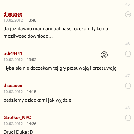
45
diseasex
10.02.2012
13:48
Ja juz dawno mam annual pass, czekam tylko na
mozliwosc download...
46
😡
adi44441
10.02.2012
13:52
Hyba sie nie doczekam tej gry przsuwają i przesuwają
47
diseasex
10.02.2012
14:15
bedziemy dziadkami jak wyjdzie-.-
48
Gaotkor_NPC
10.02.2012
14:26
Drugi Duke :D