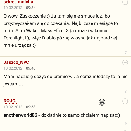
sekret_mnicha
10.02.2012
09:34
O wow. Zaskoczenie :) Ja tam się nie smucę już, bo
przyzwyczaiłem się do czekania. Najbliższe miesiące to
m.in. Alan Wake i Mass Effect 3 (a może i w końcu
Torchlight II), więc Diablo późną wiosną jak najbardziej
mnie urządza :)
7
Jaszcz_NPC
10.02.2012
09:48
Mam nadzieję dożyć do premiery... a coraz młodszy to ja nie
jestem....
8
😁
ROJO.
10.02.2012
09:53
anotherworld86
- dokładnie to samo chciałem napisać:)
9