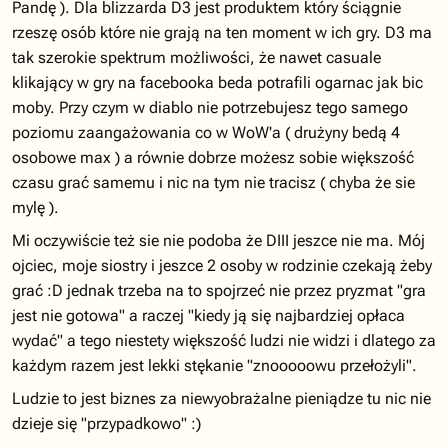
Pandę ). Dla blizzarda D3 jest produktem który ściągnie
rzeszę osób które nie grają na ten moment w ich gry. D3 ma
tak szerokie spektrum możliwości, że nawet casuale
klikający w gry na facebooka beda potrafili ogarnac jak bic
moby. Przy czym w diablo nie potrzebujesz tego samego
poziomu zaangażowania co w WoW'a ( drużyny bedą 4
osobowe max ) a równie dobrze możesz sobie większość
czasu grać samemu i nic na tym nie tracisz ( chyba że sie
mylę ).
Mi oczywiście też sie nie podoba że DIII jeszce nie ma. Mój
ojciec, moje siostry i jeszce 2 osoby w rodzinie czekają żeby
grać :D jednak trzeba na to spojrzeć nie przez pryzmat "gra
jest nie gotowa" a raczej "kiedy ją się najbardziej opłaca
wydać" a tego niestety większość ludzi nie widzi i dlatego za
każdym razem jest lekki stękanie "znooooowu przełożyli".
Ludzie to jest biznes za niewyobrażalne pieniądze tu nic nie
dzieje się "przypadkowo" :)