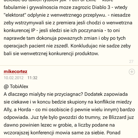
fabularnie i grywalnoscia moze zagrozic Diablo 3 - wtedy
"elektorat" odplynie z wenwetrznego przeplywu. - niesadze
zeby wstrzymywali sie z premiera jesli chodzi o wenwetrzna
konkurencej IP - jesli sledzi sie ich poczynania - to oni
naprawde tam dokonuja powaznych zmian i oby po tych
operacjach pacient nie zszedl. Konkludujac nie sadze zeby
bali sie wenwetrznej konkurencji produktow.
27
mikecortez
10.02.2012
11:32
@ TobiAlex
A dlaczego mialyby nie przyciagnac? Dodatek zapowiada
sie ciekawe i w koncu bedzie skupiony na konflikcie miedzy
Ally, a Horda - co mi osobiscie (i pewnie wielu innym) bardzo
odpowiada. Juz tyle bylo gwozdzi do trumny, ze Blizzard juz
dawno powinien lezec w grobie, a liczby podane na
wczorajszej konferencji mowia same za siebie. Ponad