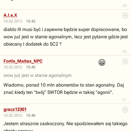
49
A.l.e.X
10.02.2012
15:42
diablo III musi być i zapewne będzie super dopracowane, bo
wow już jest w stanie agonalnym, lecz jest pytanie gdzie jest
obiecany I dodatek do SC2 ?
50
😁
Fortis_Maitax_NPC
10.02.2012
15:45
wow już jest w stanie agonalnym
Wiadomo, ponad 10 mln abonentów to stan agonalny. Daj
znać kiedy ten "twój" SWTOR będzie w takiej "agonii".
51
gracz12301
10.02.2012
15:46
Jestem strasznie zaskoczony. Nie spodziewałem się takiego
obrotu sprawy.