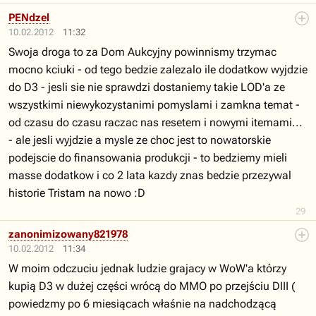
PENdzel
10.02.2012
11:32
Swoja droga to za Dom Aukcyjny powinnismy trzymac
mocno kciuki - od tego bedzie zalezalo ile dodatkow wyjdzie
do D3 - jesli sie nie sprawdzi dostaniemy takie LOD'a ze
wszystkimi niewykozystanimi pomyslami i zamkna temat -
od czasu do czasu raczac nas resetem i nowymi itemami...
- ale jesli wyjdzie a mysle ze choc jest to nowatorskie
podejscie do finansowania produkcji - to bedziemy mieli
masse dodatkow i co 2 lata kazdy znas bedzie przezywal
historie Tristam na nowo :D
29
zanonimizowany821978
10.02.2012
11:34
W moim odczuciu jednak ludzie grajacy w WoW'a którzy
kupią D3 w dużej części wrócą do MMO po przejściu DIII (
powiedzmy po 6 miesiącach właśnie na nadchodzącą