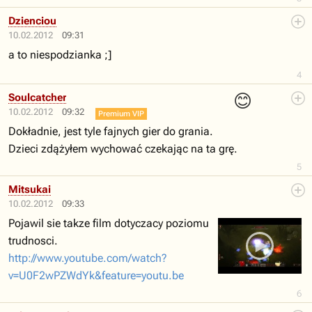
Dzienciou
10.02.2012
09:31
a to niespodzianka ;]
4
😊
Soulcatcher
10.02.2012
09:32
Premium VIP
Dokładnie, jest tyle fajnych gier do grania.
Dzieci zdążyłem wychować czekając na ta grę.
5
Mitsukai
10.02.2012
09:33
Pojawil sie takze film dotyczacy poziomu
trudnosci.
http://www.youtube.com/watch?
v=U0F2wPZWdYk&feature=youtu.be
6