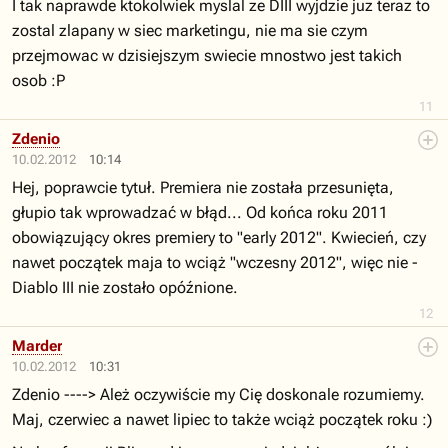
I tak naprawde ktokolwiek myslal ze DIII wyjdzie juz teraz to
zostal zlapany w siec marketingu, nie ma sie czym
przejmowac w dzisiejszym swiecie mnostwo jest takich
osob :P
11
Zdenio
10.02.2012
10:14
Hej, poprawcie tytuł. Premiera nie została przesunięta,
głupio tak wprowadzać w błąd... Od końca roku 2011
obowiązujący okres premiery to "early 2012". Kwiecień, czy
nawet początek maja to wciąż "wczesny 2012", więc nie -
Diablo III nie zostało opóźnione.
12
Marder
10.02.2012
10:31
Zdenio ----> Ależ oczywiście my Cię doskonale rozumiemy.
Maj, czerwiec a nawet lipiec to także wciąż początek roku :)