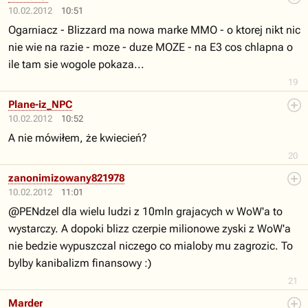
10.02.2012
10:51
Ogarniacz - Blizzard ma nowa marke MMO - o ktorej nikt nic
nie wie na razie - moze - duze MOZE - na E3 cos chlapna o
ile tam sie wogole pokaza...
19
Plane-iz_NPC
10.02.2012
10:52
A nie mówiłem, że kwiecień?
20
zanonimizowany821978
10.02.2012
11:01
@PENdzel dla wielu ludzi z 10mln grajacych w WoW'a to
wystarczy. A dopoki blizz czerpie milionowe zyski z WoW'a
nie bedzie wypuszczal niczego co mialoby mu zagrozic. To
bylby kanibalizm finansowy :)
21
Marder