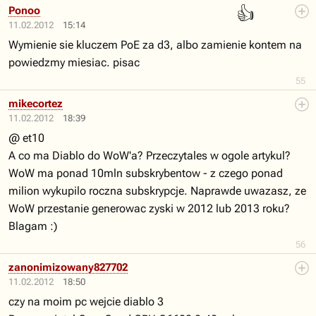
👍
Ponoo
11.02.2012
15:14
Wymienie sie kluczem PoE za d3, albo zamienie kontem na
powiedzmy miesiac. pisac
55
mikecortez
11.02.2012
18:39
@ et10
A co ma Diablo do WoW'a? Przeczytales w ogole artykul?
WoW ma ponad 10mln subskrybentow - z czego ponad
milion wykupilo roczna subskrypcje. Naprawde uwazasz, ze
WoW przestanie generowac zyski w 2012 lub 2013 roku?
Blagam :)
56
zanonimizowany827702
11.02.2012
18:50
czy na moim pc wejcie diablo 3