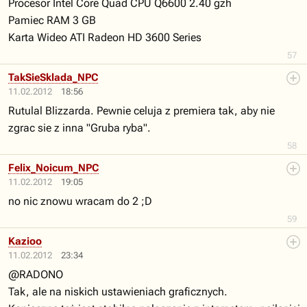
Procesor Intel Core Quad CPU Q6600 2.40 gzh
Pamiec RAM 3 GB
Karta Wideo ATI Radeon HD 3600 Series
57
TakSieSklada_NPC
11.02.2012
18:56
Rutulal Blizzarda. Pewnie celuja z premiera tak, aby nie
zgrac sie z inna "Gruba ryba".
58
Felix_Noicum_NPC
11.02.2012
19:05
no nic znowu wracam do 2 ;D
59
Kazioo
11.02.2012
23:34
@RADONO
Tak, ale na niskich ustawieniach graficznych.