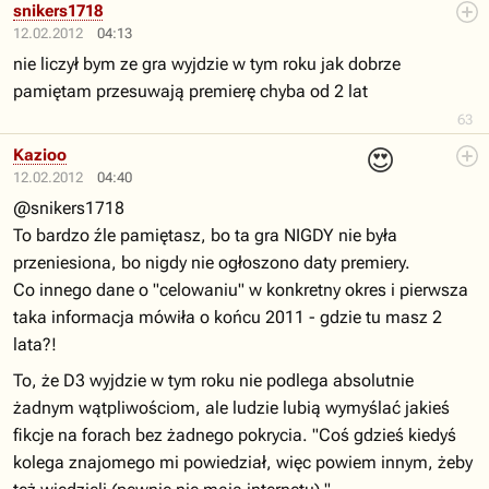
snikers1718
12.02.2012
04:13
nie liczył bym ze gra wyjdzie w tym roku jak dobrze
pamiętam przesuwają premierę chyba od 2 lat
63
😍
Kazioo
12.02.2012
04:40
@snikers1718
To bardzo źle pamiętasz, bo ta gra NIGDY nie była
przeniesiona, bo nigdy nie ogłoszono daty premiery.
Co innego dane o "celowaniu" w konkretny okres i pierwsza
taka informacja mówiła o końcu 2011 - gdzie tu masz 2
lata?!
To, że D3 wyjdzie w tym roku nie podlega absolutnie
żadnym wątpliwościom, ale ludzie lubią wymyślać jakieś
fikcje na forach bez żadnego pokrycia. "Coś gdzieś kiedyś
kolega znajomego mi powiedział, więc powiem innym, żeby