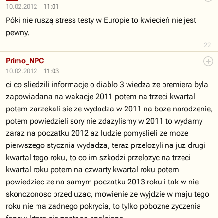
10.02.2012
11:01
Póki nie ruszą stress testy w Europie to kwiecień nie jest
pewny.
22
Primo_NPC
10.02.2012
11:03
ci co sliedzili informacje o diablo 3 wiedza ze premiera byla
zapowiadana na wakacje 2011 potem na trzeci kwartal
potem zarzekali sie ze wydadza w 2011 na boze narodzenie,
potem powiedzieli sory nie zdazylismy w 2011 to wydamy
zaraz na poczatku 2012 az ludzie pomyslieli ze moze
pierwszego stycznia wydadza, teraz przelozyli na juz drugi
kwartal tego roku, to co im szkodzi przelozyc na trzeci
kwartal roku potem na czwarty kwartal roku potem
powiedziec ze na samym poczatku 2013 roku i tak w nie
skonczonosc przedluzac, mowienie ze wyjdzie w maju tego
roku nie ma zadnego pokrycia, to tylko pobozne zyczenia