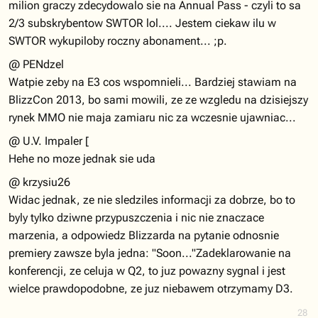
milion graczy zdecydowalo sie na Annual Pass - czyli to sa
2/3 subskrybentow SWTOR lol.... Jestem ciekaw ilu w
SWTOR wykupiloby roczny abonament... ;p.
@ PENdzel
Watpie zeby na E3 cos wspomnieli... Bardziej stawiam na
BlizzCon 2013, bo sami mowili, ze ze wzgledu na dzisiejszy
rynek MMO nie maja zamiaru nic za wczesnie ujawniac...
@ U.V. Impaler [
Hehe no moze jednak sie uda
@ krzysiu26
Widac jednak, ze nie sledziles informacji za dobrze, bo to
byly tylko dziwne przypuszczenia i nic nie znaczace
marzenia, a odpowiedz Blizzarda na pytanie odnosnie
premiery zawsze byla jedna: "Soon..."Zadeklarowanie na
konferencji, ze celuja w Q2, to juz powazny sygnal i jest
wielce prawdopodobne, ze juz niebawem otrzymamy D3.
28