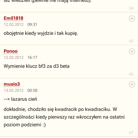
też wiedzieli (pewnie nie mają internetu)."
64
Emil1818
12.02.2012
09:31
obojętnie kiedy wyjdzie i tak kupię.
65
Ponoo
12.02.2012
16:17
Wymienie klucz bf3 za d3 beta
66
musio3
13.02.2012
00:58
--> lazarus cień
dokładnie, chodziło się kwadracik po kwadraciku. W
szczególności kiedy pierwszy raz wkroczyłem na ostatni
poziom podziemi :)
67