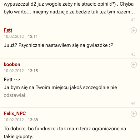
wypuszczal d2 juz wogole zeby nie stracic opinii;P) . Chyba
bylo warto... miejmy nadzieje ze bedzie tak tez tym razem...
42
Fett
10.02.2012
13:11
Juuż? Psychicznie nastawiłem się na gwiazdke :P
43
koobon
10.02.2012
13:15
Fett
-->
Ja bym się na Twoim miejscu jakoś szczególnie nie
odstawiał
.
44
Felix_NPC
10.02.2012
13:38
To dobrze, bo fundusze i tak mam teraz ograniczone na
takie głupoty.