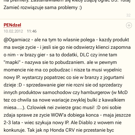
Zamieć rozwiązuje sama problemy :)
32
PENdzel
10.02.2012
11:46
@Ogarniacz - ale na tym to wlasnie polega - kazdy produkt
ma swoje zycie - i jesli sie go nie odswierzy klienci zapomna
o nim - w brazy gier - sa to dodatki, DLC czy inne tam
"mapki" - nazywa sie to pobudzaniem. ale w pewnym
momencie nie ma co pobudzac i nisze ta musi wypelnic
nowy IP. wystarczy popatrzec co sie w branzy z jogurtami
dzieje :D - sprzedawanie gier nie rozni sie od sprzedarzy
innych produktow samochodow czy hamburgerow (w McD
tez co chwila sa nowe wariacje zwyklej bulki z kawalkiem
miesa....). Czlowiek nei zwierze grac musi! :D oni sobie
zdaja sprawe ze zycie WOW'a dobiega konca - maja jeszcze
2-3 lata - wiec szykuja nowy IP. Ale Diablo z wowem nie
konkuruje. Tak jak np Honda CRV nie przestanie byc