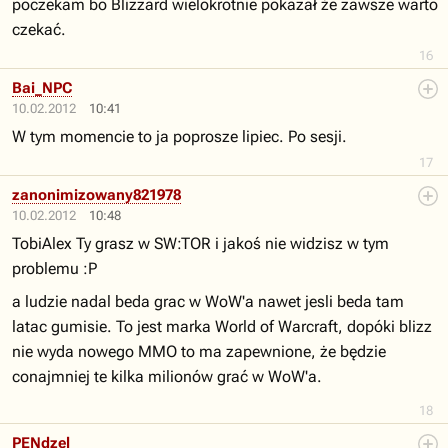
poczekam bo Blizzard wielokrotnie pokazał że zawsze warto
czekać.
16
Bai_NPC
10.02.2012
10:41
W tym momencie to ja poprosze lipiec. Po sesji.
17
zanonimizowany821978
10.02.2012
10:48
TobiAlex Ty grasz w SW:TOR i jakoś nie widzisz w tym
problemu :P
a ludzie nadal beda grac w WoW'a nawet jesli beda tam
latac gumisie. To jest marka World of Warcraft, dopóki blizz
nie wyda nowego MMO to ma zapewnione, że będzie
conajmniej te kilka milionów grać w WoW'a.
18
PENdzel