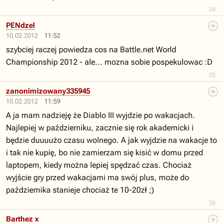
34
PENdzel
10.02.2012
11:52
szybciej raczej powiedza cos na Battle.net World
Championship 2012 - ale... mozna sobie pospekulowac :D
35
zanonimizowany335945
10.02.2012
11:59
A ja mam nadzieję że Diablo III wyjdzie po wakacjach.
Najlepiej w październiku, zacznie się rok akademicki i
będzie duuuużo czasu wolnego. A jak wyjdzie na wakacje to
i tak nie kupię, bo nie zamierzam się kisić w domu przed
laptopem, kiedy można lepiej spędzać czas. Chociaż
wyjście gry przed wakacjami ma swój plus, może do
października stanieje chociaż te 10-20zł ;)
36
Barthez x