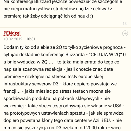
Na konferencji Blizzard jeszcze powiedział że szczególnie
nie cierpi maturzystów i studentów i będzie celował z
premierą tak żeby odciągnąć ich od nauki :)
13
PENdzel
10.02.2012
10:31
Dodam tylko od siebie ze 2Q to tylko zycieniowa prognoza -
cytujac dokladnie konferencje Blizzarda - "CELUJA W 2Q" 0
a bnie wydadza w 2Q.... - to taka mala errata do tego co
napisala szanowna redakcja - jesli chcecie znac date
premiery - czekajcie na steress testy europejskiej
infrastruktury serwerow D3 - ktore dopiero powstaja we
francji... - jakis miesiac po stress testach mozna sie
spodziewadc produktu na polkach sklepowych - nie
wczesniej - takie strees testy odbywaja sie wlasnie w USA -
na prototypowych ustawieniach sprzetu - jak sie sprawdza
dopiero powstana klony tego data center w Azii i EU. - nie
ma co sie pyszczyc ja na D3 czekam od 2000 roku - wiec