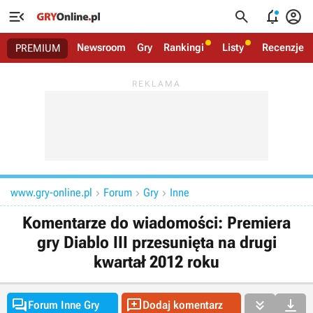




Newsroom
Gry
Rankingi
Listy
Recenzje
PREMIUM
www.gry-online.pl
Forum
Gry
Inne



Komentarze do wiadomości: Premiera
gry Diablo III przesunięta na drugi
kwartał 2012 roku




Forum Inne Gry
Dodaj komentarz