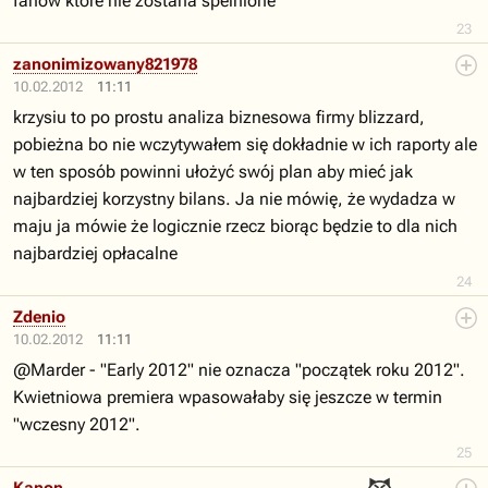
fanow ktore nie zostana spelnione
23
zanonimizowany821978
10.02.2012
11:11
krzysiu to po prostu analiza biznesowa firmy blizzard,
pobieżna bo nie wczytywałem się dokładnie w ich raporty ale
w ten sposób powinni ułożyć swój plan aby mieć jak
najbardziej korzystny bilans. Ja nie mówię, że wydadza w
maju ja mówie że logicznie rzecz biorąc będzie to dla nich
najbardziej opłacalne
24
Zdenio
10.02.2012
11:11
@Marder - "Early 2012" nie oznacza "początek roku 2012".
Kwietniowa premiera wpasowałaby się jeszcze w termin
"wczesny 2012".
25