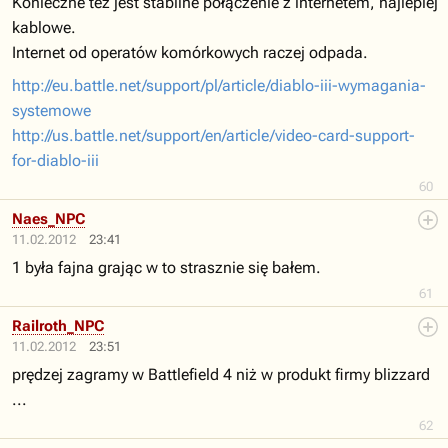
Konieczne też jest stabilne połączenie z internetem, najlepiej
kablowe.
Internet od operatów komórkowych raczej odpada.
http://eu.battle.net/support/pl/article/diablo-iii-wymagania-
systemowe
http://us.battle.net/support/en/article/video-card-support-
for-diablo-iii
60
Naes_NPC
11.02.2012
23:41
1 była fajna grając w to strasznie się bałem.
61
Railroth_NPC
11.02.2012
23:51
prędzej zagramy w Battlefield 4 niż w produkt firmy blizzard
...
62