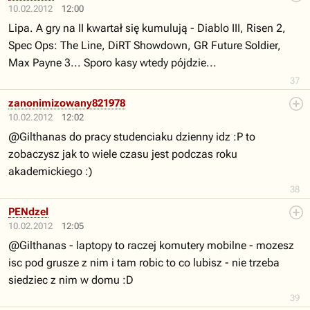
10.02.2012
12:00
Lipa. A gry na II kwartał się kumulują - Diablo III, Risen 2,
Spec Ops: The Line, DiRT Showdown, GR Future Soldier,
Max Payne 3... Sporo kasy wtedy pójdzie...
37
zanonimizowany821978
10.02.2012
12:02
@Gilthanas do pracy studenciaku dzienny idz :P to
zobaczysz jak to wiele czasu jest podczas roku
akademickiego :)
38
PENdzel
10.02.2012
12:05
@Gilthanas - laptopy to raczej komutery mobilne - mozesz
isc pod grusze z nim i tam robic to co lubisz - nie trzeba
siedziec z nim w domu :D
39