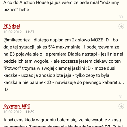
A co do Auction House ja już wiem że bede mial "rodzinny
biznes" hehe
30
PENdzel
10.02.2012
11:37
@mikecortez - dlatego napisalem 2x slowo MOZE :D - bo
daje tej sytuacji jakies 5% maxymalnie - i podejrzewam ze
na E3 pojawia sie o ile premiera Diabla nastapi - jesli nie nei
bedzie ich tam wogole. - ale szczerze jestem ciekaw co ten
"Potwor" trzyma w swojej ciemnej jaskini :D - moze dusi
kaczke - uczac ja znosic zlote jaja - tylko zeby to byla
kaczka a nie baranek :D - nawiazuje do pewnego kabaretu...
:D
31
Kyynton_NPC
10.02.2012
11:39
A był czas kiedy w grudniu bałem się, że nie wyrobie z kasą
na premiery. Zastanawiałem się kiedy zdążę ograć D3. Tutaj