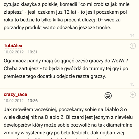
cytujac klasyka z polskiej komedii "co mi zrobisz jak mnie
zlapiesz" - jesli czekam juz 12 lat - to jesli poczekam pol
roku to bedzie to tylko kilka procent dluzej :D- wiec za
porzadny produkt warto odczekac jeszcze troche.
14
TobiAlex
10.02.2012
10:31
Ogarniacz pandy mają ściągnąć część graczy do WoWa?
Chyba żartujesz - to będzie gwóźdź do trumny tej gry i po
premierze tego dodatku odejdzie reszta graczy.
15
😜
crazy_race
10.02.2012
10:36
Jak mówiłem wcześniej, poczekamy sobie na Diablo 3 o
wiele dłużej niż na Diablo 2. Blizzard jest jednym z niewielu
developerów który może sobie pozwolić na tak diametralne
zmiany w systemie gry po beta testach. Jak najbardziej