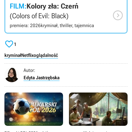
FILM:
Kolory zła: Czerń

(Colors of Evil: Black)
premiera: 2026
kryminał, thriller, tajemnica

1
kryminał
Netflix
oglądalność
Autor:
Edyta Jastrzębska