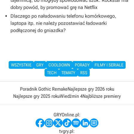
tajemnicą, bo mogłyby spowodować szok. Rockstar ma
dobry powód, by promować grę na Netflix
Dlaczego po naładowaniu telefonu komórkowego,
laptopa itp. nie należy pozostawiać ładowarki
podłączonej do gniazdka?
WSZYSTKIE
GRY
COOLDOWN
PORADY
FILMY I SERIALE
TECH
TEMATY
RSS
Poradnik Gothic Remake
Najlepsze gry 2026 roku
Najlepsze gry 2025 roku
Wiedźmin 4
Najbliższe premiery
GRYOnline.pl:
tvgry.pl: