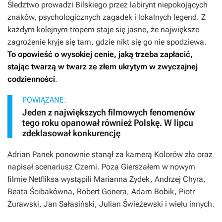
Śledztwo prowadzi Bilskiego przez labirynt niepokojących
znaków, psychologicznych zagadek i lokalnych legend. Z
każdym kolejnym tropem staje się jasne, że największe
zagrożenie kryje się tam, gdzie nikt się go nie spodziewa.
To opowieść o wysokiej cenie, jaką trzeba zapłacić,
stając twarzą w twarz ze złem ukrytym w zwyczajnej
codzienności
.
POWIĄZANE:
Jeden z największych filmowych fenomenów
tego roku opanował również Polskę. W lipcu
zdeklasował konkurencję
Adrian Panek ponownie stanął za kamerą
Kolorów zła
oraz
napisał scenariusz
Czerni
. Poza Gierszałem w nowym
filmie Netfliksa wystąpili Marianna Zydek, Andrzej Chyra,
Beata Ścibakówna, Robert Gonera, Adam Bobik, Piotr
Żurawski, Jan Sałasiński, Julian Świeżewski i wielu innych.