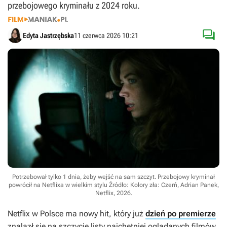
przebojowego kryminału z 2024 roku.

Edyta Jastrzębska
11 czerwca 2026 10:21
Potrzebował tylko 1 dnia, żeby wejść na sam szczyt. Przebojowy kryminał
powrócił na Netflixa w wielkim stylu
Źródło: Kolory zła: Czerń, Adrian Panek,
Netflix, 2026
.
Netflix w Polsce ma nowy hit, który już
dzień po premierze
znalazł się na szczycie listy najchętniej oglądanych filmów