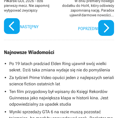
Piłkarski GOL 2026 - dziś
W dniu premiery nowego
pierwszy mecz. Nie zapomnij
dodatku do HoI4, który odświeży
wytypować zwycięzcy
zapomnianą nację, Paradox
ujawnił darmowe nowości w
aktualizacji 1.19.0
NASTĘPNY
POPRZEDNI
Najnowsze Wiadomości
Po 19 latach pradziad Elden Ring ujawnił swój wielki
sekret. Dziś taka zmiana wydaje się nie do pomyślenia
Za tydzień Prime Video opuści jeden z najlepszych seriali
science fiction ostatnich lat
Ten film przygodowy był wpisany do Księgi Rekordów
Guinnessa jako największa klapa w historii kina. Jest
odpowiedzialny za upadek studia
Wyniki sprzedaży GTA 6 na razie muszą pozostać