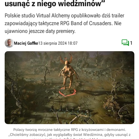
usunąć z niego wiedźminów”
Polskie studio Virtual Alchemy opublikowało dziś trailer
zapowiadający taktyczne RPG Band of Crusaders. Nie
ujawniono jeszcze daty premiery.

1
Maciej Gaffke
13 sierpnia 2024 18:07
Polacy tworzą mroczne taktyczne RPG z krzyżowcami i demonami.
„Chcieliśmy zobaczyć, jak wyglądałby świat Wiedźmina, gdyby usunąć z