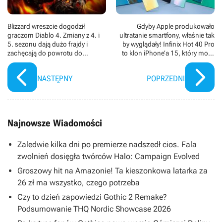
Blizzard wreszcie dogodził
Gdyby Apple produkowało
graczom Diablo 4. Zmiany z 4. i
ultratanie smartfony, właśnie tak
5. sezonu dają dużo frajdy i
by wyglądały! Infinix Hot 40 Pro
zachęcają do powrotu do
to klon iPhone’a 15, który może
Sanktuarium
zachwycić nie tylko ceną
NASTĘPNY
POPRZEDNI
Najnowsze Wiadomości
Zaledwie kilka dni po premierze nadszedł cios. Fala
zwolnień dosięgła twórców Halo: Campaign Evolved
Groszowy hit na Amazonie! Ta kieszonkowa latarka za
26 zł ma wszystko, czego potrzeba
Czy to dzień zapowiedzi Gothic 2 Remake?
Podsumowanie THQ Nordic Showcase 2026