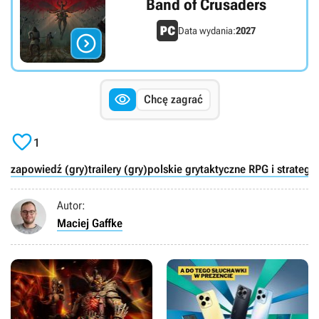
Band of Crusaders
Data wydania:
2027


Chcę zagrać

1
zapowiedź (gry)
trailery (gry)
polskie gry
taktyczne RPG i strategie
Autor:
Maciej Gaffke