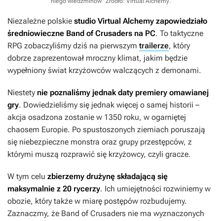
niego wiedźminów”
Źródło: Virtual Alchemy
.
Niezależne polskie
studio Virtual Alchemy zapowiedziało
średniowieczne
Band of Crusaders
na PC
. To taktyczne
RPG zobaczyliśmy dziś na pierwszym
trailerze
, który
dobrze zaprezentował mroczny klimat, jakim będzie
wypełniony świat krzyżowców walczących z demonami.
Niestety
nie poznaliśmy jednak daty premiery omawianej
gry
. Dowiedzieliśmy się jednak więcej o samej historii –
akcja osadzona zostanie w 1350 roku, w ogarniętej
chaosem Europie. Po spustoszonych ziemiach poruszają
się niebezpieczne monstra oraz grupy przestępców, z
którymi muszą rozprawić się krzyżowcy, czyli gracze.
W tym celu
zbierzemy drużynę składającą się
maksymalnie z 20 rycerzy
. Ich umiejętności rozwiniemy w
obozie, który także w miarę postępów rozbudujemy.
Zaznaczmy, że
Band of Crusaders
nie ma wyznaczonych