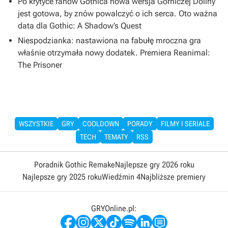
Po krytyce fanów Gothica nowa wersja Górniczej Doliny
jest gotowa, by znów powalczyć o ich serca. Oto ważna
data dla Gothic: A Shadow’s Quest
Niespodzianka: nastawiona na fabułę mroczna gra
właśnie otrzymała nowy dodatek. Premiera Reanimal:
The Prisoner
WSZYSTKIE
GRY
COOLDOWN
PORADY
FILMY I SERIALE
TECH
TEMATY
RSS
Poradnik Gothic Remake
Najlepsze gry 2026 roku
Najlepsze gry 2025 roku
Wiedźmin 4
Najbliższe premiery
GRYOnline.pl: