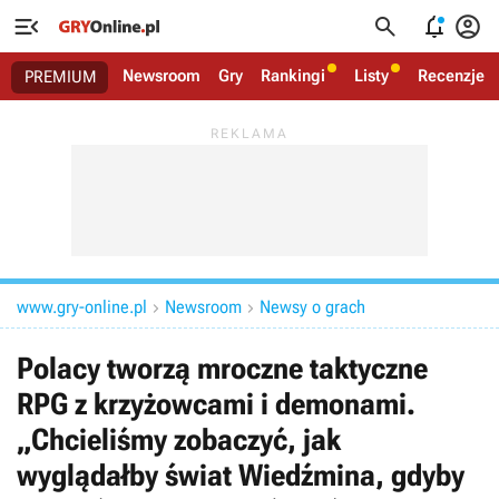




Newsroom
Gry
Rankingi
Listy
Recenzje
PREMIUM
www.gry-online.pl
Newsroom
Newsy o grach


Polacy tworzą mroczne taktyczne
RPG z krzyżowcami i demonami.
„Chcieliśmy zobaczyć, jak
wyglądałby świat Wiedźmina, gdyby