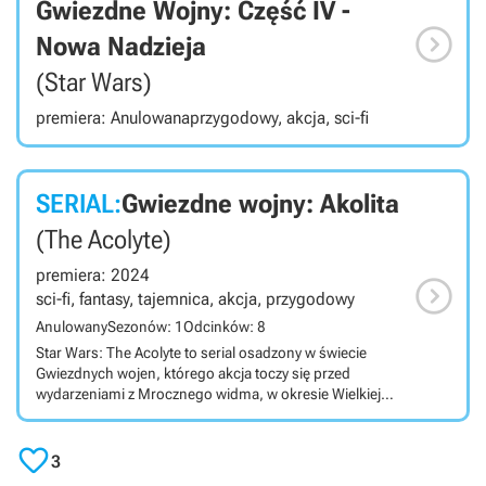
Gwiezdne Wojny: Część IV -

Nowa Nadzieja
(Star Wars)
premiera: Anulowana
przygodowy, akcja, sci-fi
SERIAL:
Gwiezdne wojny: Akolita
(The Acolyte)
premiera: 2024

sci-fi, fantasy, tajemnica, akcja, przygodowy
Anulowany
Sezonów: 1
Odcinków: 8
Star Wars: The Acolyte to serial osadzony w świecie
Gwiezdnych wojen, którego akcja toczy się przed
wydarzeniami z Mrocznego widma, w okresie Wielkiej
Republiki. Tytuł przedstawia Republikę i Zakon Jedi w
czasie poprzedzającym Epizod I o około 200 lat. Za

produkcję odpowiada Leslie Headland. Serial pojawi się
3
w serwisie Disney Plus.