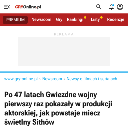




Newsroom
Gry
Rankingi
Listy
Recenzje
PREMIUM
www.gry-online.pl
Newsroom
Newsy o filmach i serialach


Po 47 latach Gwiezdne wojny
pierwszy raz pokazały w produkcji
aktorskiej, jak powstaje miecz
świetlny Sithów