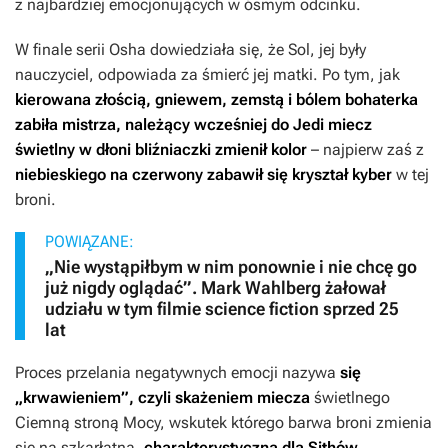
z najbardziej emocjonujących w ósmym odcinku.
W finale serii Osha dowiedziała się, że Sol, jej były
nauczyciel, odpowiada za śmierć jej matki. Po tym, jak
kierowana złością, gniewem, zemstą i bólem bohaterka
zabiła mistrza, należący wcześniej do Jedi miecz
świetlny w dłoni bliźniaczki zmienił kolor
– najpierw zaś z
niebieskiego na czerwony zabawił się kryształ kyber
w tej
broni.
POWIĄZANE:
„Nie wystąpiłbym w nim ponownie i nie chcę go
już nigdy oglądać”. Mark Wahlberg żałował
udziału w tym filmie science fiction sprzed 25
lat
Proces przelania negatywnych emocji nazywa
się
„krwawieniem”, czyli skażeniem miecza
świetlnego
Ciemną stroną Mocy, wskutek którego barwa broni zmienia
się na szkarłatną,
charakterystyczną dla Sithów
.