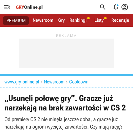




Newsroom
Gry
Rankingi
Listy
Recenzje
PREMIUM
www.gry-online.pl
Newsroom
Cooldown


„Usunęli połowę gry”. Gracze już
narzekają na brak zawartości w CS 2
Od premiery CS 2 nie minęła jeszcze doba, a gracze już
narzekają na ogrom wyciętej zawartości. Czy mają rację?