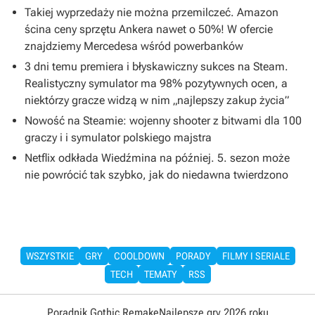
Takiej wyprzedaży nie można przemilczeć. Amazon
ścina ceny sprzętu Ankera nawet o 50%! W ofercie
znajdziemy Mercedesa wśród powerbanków
3 dni temu premiera i błyskawiczny sukces na Steam.
Realistyczny symulator ma 98% pozytywnych ocen, a
niektórzy gracze widzą w nim „najlepszy zakup życia”
Nowość na Steamie: wojenny shooter z bitwami dla 100
graczy i i symulator polskiego majstra
Netflix odkłada Wiedźmina na później. 5. sezon może
nie powrócić tak szybko, jak do niedawna twierdzono
WSZYSTKIE
GRY
COOLDOWN
PORADY
FILMY I SERIALE
TECH
TEMATY
RSS
Poradnik Gothic Remake
Najlepsze gry 2026 roku