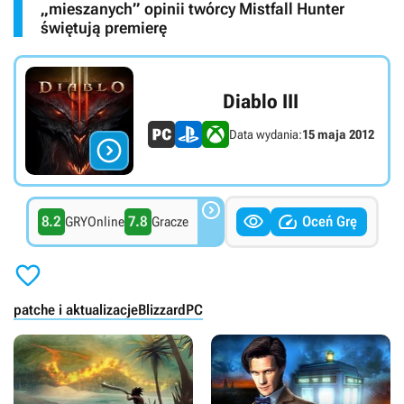
„mieszanych” opinii twórcy Mistfall Hunter
świętują premierę
Diablo III
Data wydania:
15 maja 2012




8.2
7.8
Oceń Grę
GRYOnline
Gracze

patche i aktualizacje
Blizzard
PC