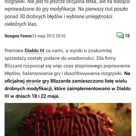
rozgrywki. Nie jest to jeszcze oficjalna łatka, ale na bieżąco
wprowadzane do gry modyfikacje. Na pierwszy rzut poszło
ponad 30 drobnych błędów i wybrane umiejętności
niektórych klas.

18
Grzegorz Ferenc
23 maja 2012 20:55
Premiera
Diablo III
za nami, a wyniki o znakomitej
sprzedaży zostały podane do wiadomości. Dla firmy
Blizzard rozpoczął się więc czas stopniowego poprawiania
błędów, balansowania gry i doszlifowywania rozgrywki.
Na
oficjalnej
stronie
gry Blizzarda zamieszczono listę wielu
drobnych modyfikacji, które zaimplementowano w
Diablo
III
w dniach 18 i 22 maja.