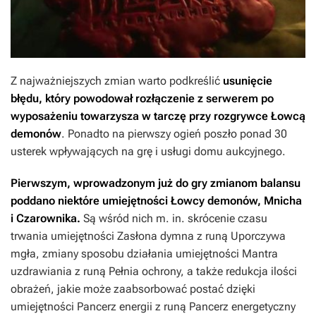
Z najważniejszych zmian warto podkreślić
usunięcie
błędu, który powodował rozłączenie z serwerem po
wyposażeniu towarzysza w tarczę przy rozgrywce Łowcą
demonów
.
Ponadto na pierwszy ogień poszło ponad 30
usterek wpływających na grę i usługi domu aukcyjnego.
Pierwszym, wprowadzonym już do gry zmianom balansu
poddano niektóre umiejętności Łowcy demonów, Mnicha
i Czarownika.
Są wśród nich m. in. skrócenie czasu
trwania umiejętności Zasłona dymna z runą Uporczywa
mgła, zmiany sposobu działania umiejętności Mantra
uzdrawiania z runą Pełnia ochrony, a także redukcja ilości
obrażeń, jakie może zaabsorbować postać dzięki
umiejętności Pancerz energii z runą Pancerz energetyczny