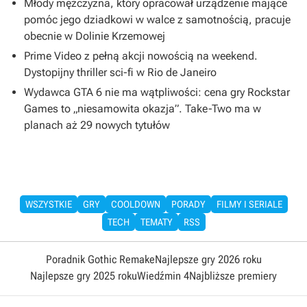
Młody mężczyzna, który opracował urządzenie mające
pomóc jego dziadkowi w walce z samotnością, pracuje
obecnie w Dolinie Krzemowej
Prime Video z pełną akcji nowością na weekend.
Dystopijny thriller sci-fi w Rio de Janeiro
Wydawca GTA 6 nie ma wątpliwości: cena gry Rockstar
Games to „niesamowita okazja”. Take-Two ma w
planach aż 29 nowych tytułów
WSZYSTKIE
GRY
COOLDOWN
PORADY
FILMY I SERIALE
TECH
TEMATY
RSS
Poradnik Gothic Remake
Najlepsze gry 2026 roku
Najlepsze gry 2025 roku
Wiedźmin 4
Najbliższe premiery