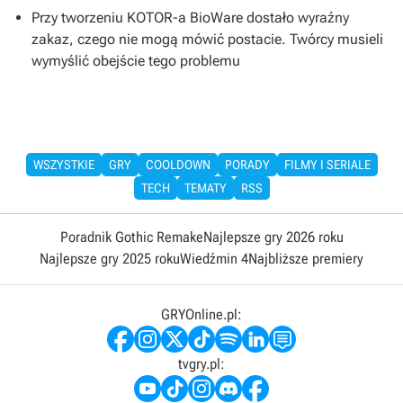
Przy tworzeniu KOTOR-a BioWare dostało wyraźny
zakaz, czego nie mogą mówić postacie. Twórcy musieli
wymyślić obejście tego problemu
WSZYSTKIE
GRY
COOLDOWN
PORADY
FILMY I SERIALE
TECH
TEMATY
RSS
Poradnik Gothic Remake
Najlepsze gry 2026 roku
Najlepsze gry 2025 roku
Wiedźmin 4
Najbliższe premiery
GRYOnline.pl:
tvgry.pl: