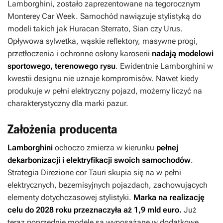
Lamborghini, zostało zaprezentowane na tegorocznym
Monterey Car Week. Samochód nawiązuje stylistyką do
modeli takich jak Huracan Sterrato, Sian czy Urus.
Opływowa sylwetka, wąskie reflektory, masywne progi,
przetłoczenia i ochronne osłony karoserii
nadają modelowi
sportowego, terenowego rysu
. Ewidentnie Lamborghini w
kwestii designu nie uznaje kompromisów. Nawet kiedy
produkuje w pełni elektryczny pojazd, możemy liczyć na
charakterystyczny dla marki pazur.
Założenia producenta
Lamborghini
ochoczo zmierza w kierunku
pełnej
dekarbonizacji i elektryfikacji swoich samochodów
.
Strategia
Direzione cor Tauri
skupia się na w pełni
elektrycznych, bezemisyjnych pojazdach, zachowujących
elementy dotychczasowej stylistyki.
Marka na realizację
celu do 2028 roku przeznaczyła aż 1,9 mld euro.
Już
teraz poprzednie modele są wyposażane w dodatkowe