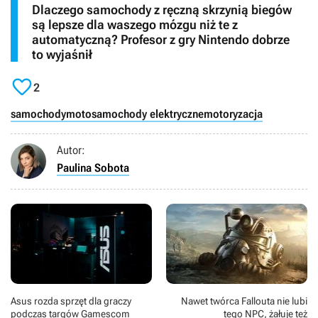
Dlaczego samochody z ręczną skrzynią biegów
są lepsze dla waszego mózgu niż te z
automatyczną? Profesor z gry Nintendo dobrze
to wyjaśnił

2
samochody
moto
samochody elektryczne
motoryzacja
Autor:
Paulina Sobota
Asus rozda sprzęt dla graczy
Nawet twórca Fallouta nie lubi
podczas targów Gamescom
tego NPC, żałuje też