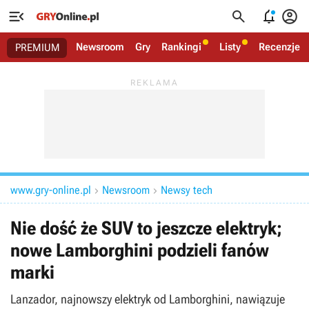




Newsroom
Gry
Rankingi
Listy
Recenzje
PREMIUM
www.gry-online.pl
Newsroom
Newsy tech


Nie dość że SUV to jeszcze elektryk;
nowe Lamborghini podzieli fanów
marki
Lanzador, najnowszy elektryk od Lamborghini, nawiązuje