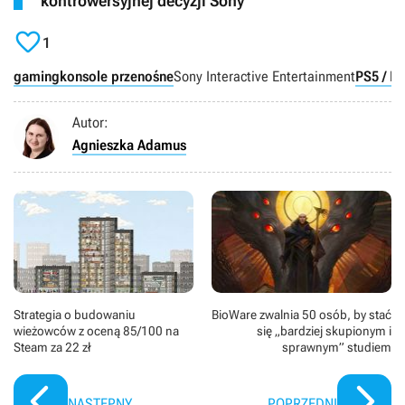
kontrowersyjnej decyzji Sony

1
gaming
konsole przenośne
Sony Interactive Entertainment
PS5 / Pl
Autor:
Agnieszka Adamus
Strategia o budowaniu
BioWare zwalnia 50 osób, by stać
wieżowców z oceną 85/100 na
się „bardziej skupionym i
Steam za 22 zł
sprawnym” studiem
NASTĘPNY
POPRZEDNI