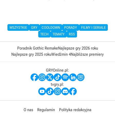
WSZYSTKIE
GRY
COOLDOWN
PORADY
FILMY I SERIALE
TECH
TEMATY
RSS
Poradnik Gothic Remake
Najlepsze gry 2026 roku
Najlepsze gry 2025 roku
Wiedźmin 4
Najbliższe premiery
GRYOnline.pl:
tvgry.pl:
O nas
Regulamin
Polityka redakcyjna