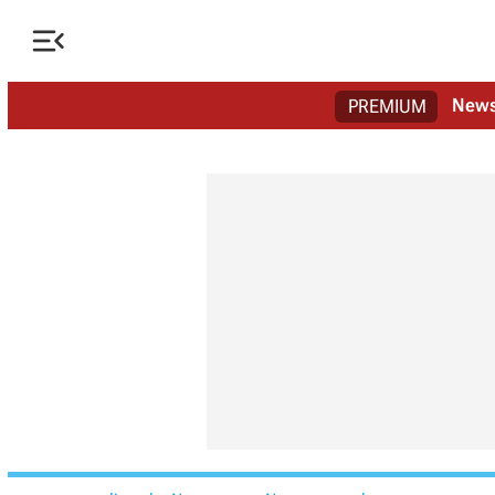

New
PREMIUM