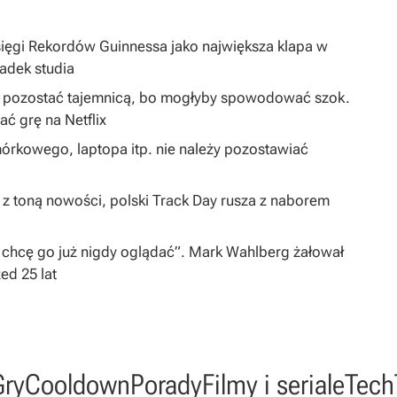
sięgi Rekordów Guinnessa jako największa klapa w
padek studia
ą pozostać tajemnicą, bo mogłyby spowodować szok.
 grę na Netflix
órkowego, laptopa itp. nie należy pozostawiać
 z toną nowości, polski Track Day rusza z naborem
 chcę go już nigdy oglądać”. Mark Wahlberg żałował
zed 25 lat
Gry
Cooldown
Porady
Filmy i seriale
Tech