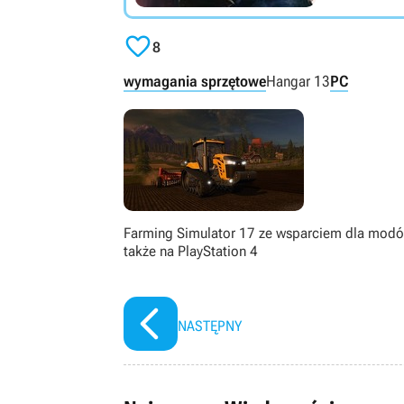

8
wymagania sprzętowe
Hangar 13
PC
Farming Simulator 17 ze wsparciem dla mod
także na PlayStation 4
NASTĘPNY