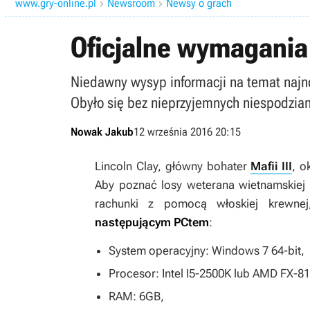
www.gry-online.pl
Newsroom
Newsy o grach


Oficjalne wymagania 
Niedawny wysyp informacji na temat najno
Obyło się bez nieprzyjemnych niespodzian
Nowak Jakub
12 września 2016 20:15
Lincoln Clay, główny bohater
Mafii III
, o
Aby poznać losy weterana wietnamskiej
rachunki z pomocą włoskiej krewnej
następującym PCtem
:
System operacyjny: Windows 7 64-bit,
Procesor: Intel I5-2500K lub AMD FX-8
RAM: 6GB,