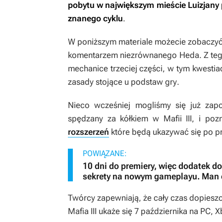
pobytu w największym mieście Luizjany 
znanego cyklu
.
W poniższym materiale możecie zobaczyć 
komentarzem niezrównanego Heda. Z tego 
mechanice trzeciej części, w tym kwestiach
zasady stojące u podstaw gry
.
Nieco wcześniej mogliśmy się już za
spędzany za kółkiem w
Mafii III
,
i poz
rozszerzeń
które będą ukazywać się po p
POWIĄZANE:
10 dni do premiery, więc dodatek d
sekrety na nowym gameplayu. Man 
Twórcy zapewniają, że cały czas dopieszc
Mafia III
ukaże się 7 października na PC, X