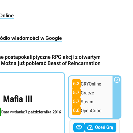
Online
ródło wiadomości w Google
ne postapokaliptyczne RPG akcji z otwartym
 Można już pobierać Beast of Reincarnation

6.3
GRYOnline
5.7
Gracze
Mafia III
5.7
Steam
6.6
OpenCritic
Data wydania:
7 października 2016


Oceń Grę