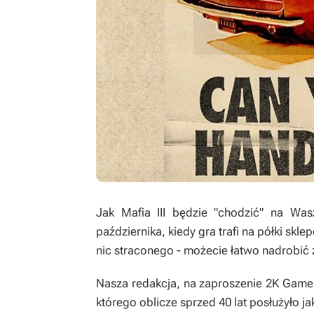
Jak
Mafia III
będzie "chodzić" na Was
października, kiedy gra trafi na półki sk
nic straconego - możecie łatwo nadrobić 
Nasza redakcja, na zaproszenie
2K Game
którego oblicze sprzed 40 lat posłużyło j