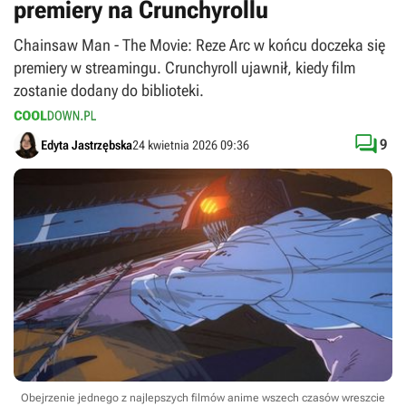
premiery na Crunchyrollu
Chainsaw Man - The Movie: Reze Arc w końcu doczeka się
premiery w streamingu. Crunchyroll ujawnił, kiedy film
zostanie dodany do biblioteki.

9
Edyta Jastrzębska
24 kwietnia 2026 09:36
Obejrzenie jednego z najlepszych filmów anime wszech czasów wreszcie