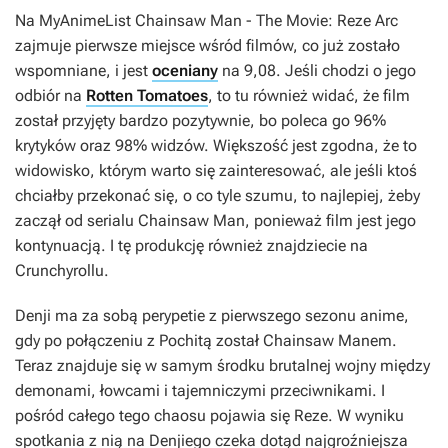
Na MyAnimeList
Chainsaw Man - The Movie: Reze Arc
zajmuje pierwsze miejsce wśród filmów, co już zostało
wspomniane, i jest
oceniany
na 9,08. Jeśli chodzi o jego
odbiór na
Rotten Tomatoes
, to tu również widać, że film
został przyjęty bardzo pozytywnie, bo poleca go 96%
krytyków oraz 98% widzów. Większość jest zgodna, że to
widowisko, którym warto się zainteresować, ale jeśli ktoś
chciałby przekonać się, o co tyle szumu, to najlepiej, żeby
zaczął od serialu
Chainsaw Man
, ponieważ film jest jego
kontynuacją. I tę produkcję również znajdziecie na
Crunchyrollu.
Denji ma za sobą perypetie z pierwszego sezonu anime,
gdy po połączeniu z Pochitą został Chainsaw Manem.
Teraz znajduje się w samym środku brutalnej wojny między
demonami, łowcami i tajemniczymi przeciwnikami. I
pośród całego tego chaosu pojawia się Reze. W wyniku
spotkania z nią na Denjiego czeka dotąd najgroźniejsza