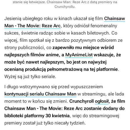
stanie się łatwiejsze. Chainsaw Man: Reze Arc z datą premiery na
Crunchyrollu.
Jesienią ubiegłego roku w kinach ukazał się film
Chainsaw
Man - The Movie: Reze Arc
, który odniósł fenomenalny
sukces, świetnie radząc sobie w kasach biletowych. Co
więcej, film spotkał się z bardzo pozytywnym odbiorem ze
strony publiczności, co
zapewniło mu miejsce wśród
najlepszych filmów anime, a
MyAnimeList
wskazuje, że
może być nawet najlepszym, bo jest on najwyżej
ocenianą produkcją pełnometrażową na tej platformie
.
Wyżej są już tylko seriale.
I długo wstrzymywano się przed wypuszczeniem
kontynuacji serialu Chainsaw Man
w streamingu, ale lada
moment to w końcu się zmieni.
Crunchyroll
ogłosił
, że film
Chainsaw Man - The Movie: Reze Arc
zostanie dodany do
biblioteki platformy 30 kwietnia
, więc do streamingowej
premiery został już tylko niecały tydzień.