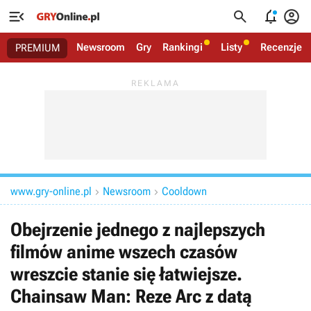




Newsroom
Gry
Rankingi
Listy
Recenzje
PREMIUM
www.gry-online.pl
Newsroom
Cooldown


Obejrzenie jednego z najlepszych
filmów anime wszech czasów
wreszcie stanie się łatwiejsze.
Chainsaw Man: Reze Arc z datą