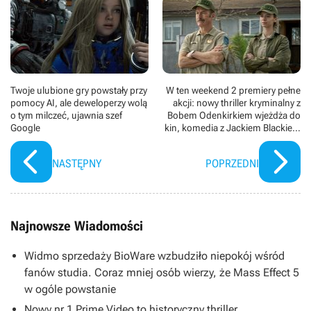
Twoje ulubione gry powstały przy
W ten weekend 2 premiery pełne
pomocy AI, ale deweloperzy wolą
akcji: nowy thriller kryminalny z
o tym milczeć, ujawnia szef
Bobem Odenkirkiem wjeżdża do
Google
kin, komedia z Jackiem Blackiem
debiutuje na HBO Max
NASTĘPNY
POPRZEDNI
Najnowsze Wiadomości
Widmo sprzedaży BioWare wzbudziło niepokój wśród
fanów studia. Coraz mniej osób wierzy, że Mass Effect 5
w ogóle powstanie
Nowy nr 1 Prime Video to historyczny thriller