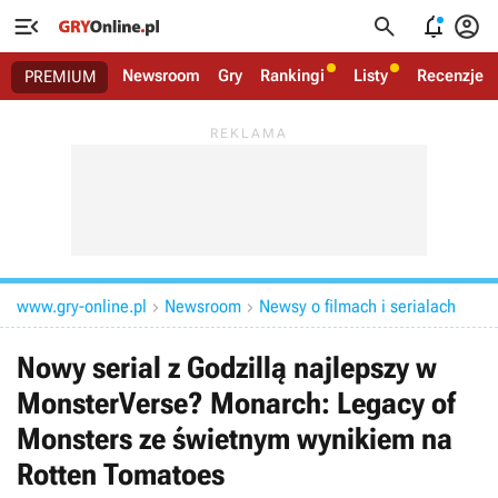




Newsroom
Gry
Rankingi
Listy
Recenzje
PREMIUM
www.gry-online.pl
Newsroom
Newsy o filmach i serialach


Nowy serial z Godzillą najlepszy w
MonsterVerse? Monarch: Legacy of
Monsters ze świetnym wynikiem na
Rotten Tomatoes