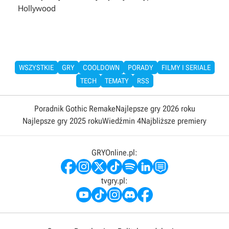
Hollywood
WSZYSTKIE
GRY
COOLDOWN
PORADY
FILMY I SERIALE
TECH
TEMATY
RSS
Poradnik Gothic Remake
Najlepsze gry 2026 roku
Najlepsze gry 2025 roku
Wiedźmin 4
Najbliższe premiery
GRYOnline.pl:
tvgry.pl: