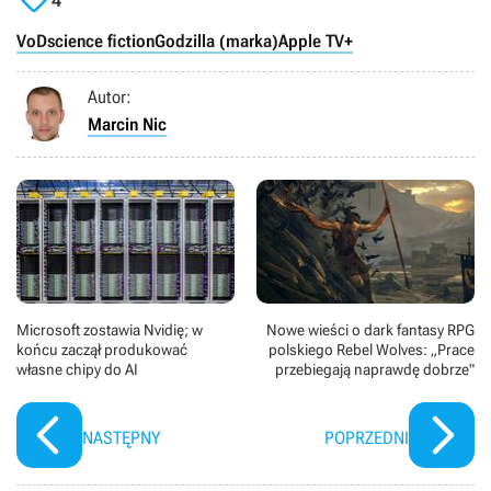

4
VoD
science fiction
Godzilla (marka)
Apple TV+
Autor:
Marcin Nic
Microsoft zostawia Nvidię; w
Nowe wieści o dark fantasy RPG
końcu zaczął produkować
polskiego Rebel Wolves: „Prace
własne chipy do AI
przebiegają naprawdę dobrze"
NASTĘPNY
POPRZEDNI