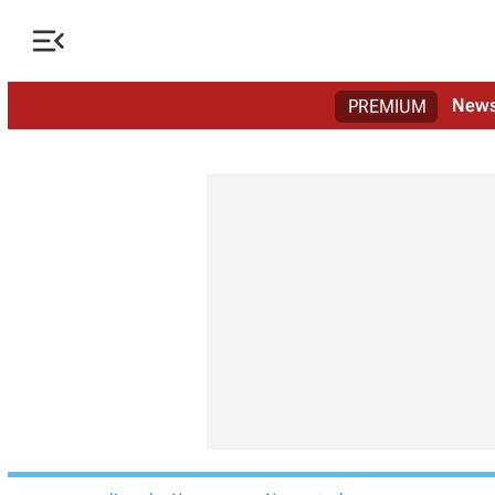

New
PREMIUM