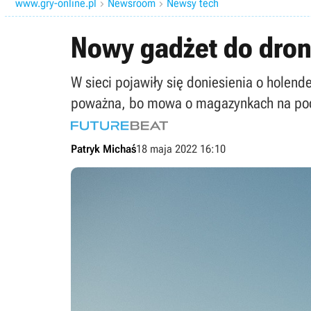
www.gry-online.pl
Newsroom
Newsy tech


Nowy gadżet do dro
W sieci pojawiły się doniesienia o holend
poważna, bo mowa o magazynkach na poc
Patryk Michaś
18 maja 2022 16:10