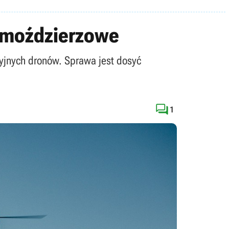
 moździerzowe
rcyjnych dronów. Sprawa jest dosyć

1