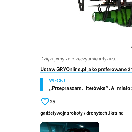
Dziękujemy za przeczytanie artykułu.
Ustaw GRYOnline.pl jako preferowane ź
WIĘCEJ:
„Przepraszam, literówka”. AI miało

25
gadżety
wojna
roboty / drony
tech
Ukraina