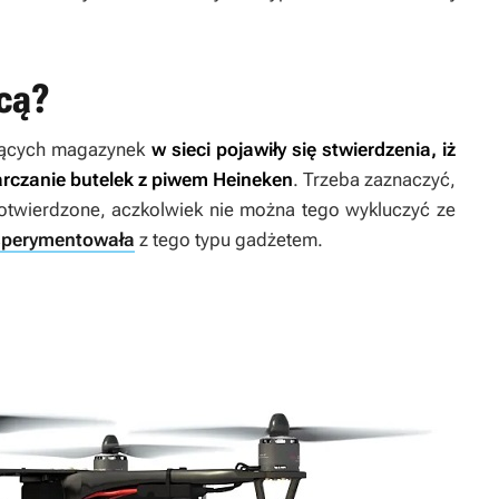
cą?
jących magazynek
w sieci pojawiły się stwierdzenia, iż
rczanie butelek z piwem Heineken
. Trzeba zaznaczyć,
 potwierdzone, aczkolwiek nie można tego wykluczyć ze
sperymentowała
z tego typu gadżetem.