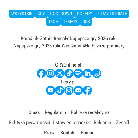
WSZYSTKIE
GRY
COOLDOWN
PORADY
FILMY I SERIALE
TECH
TEMATY
RSS
Poradnik Gothic Remake
Najlepsze gry 2026 roku
Najlepsze gry 2025 roku
Wiedźmin 4
Najbliższe premiery
GRYOnline.pl:
tvgry.pl:
O nas
Regulamin
Polityka redakcyjna
Polityka prywatności
Ustawienia cookies
Reklama
Zespół
Praca
Kontakt
Pomoc