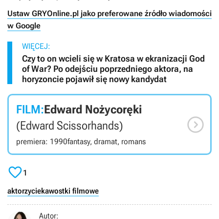
Ustaw GRYOnline.pl jako preferowane źródło wiadomości
w Google
WIĘCEJ:
Czy to on wcieli się w Kratosa w ekranizacji God
of War? Po odejściu poprzedniego aktora, na
horyzoncie pojawił się nowy kandydat
FILM:
Edward Nożycoręki

(Edward Scissorhands)
premiera: 1990
fantasy, dramat, romans

1
aktorzy
ciekawostki filmowe
Autor: