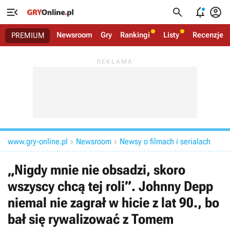




Newsroom
Gry
Rankingi
Listy
Recenzje
PREMIUM
www.gry-online.pl
Newsroom
Newsy o filmach i serialach


„Nigdy mnie nie obsadzi, skoro
wszyscy chcą tej roli”. Johnny Depp
niemal nie zagrał w hicie z lat 90., bo
bał się rywalizować z Tomem