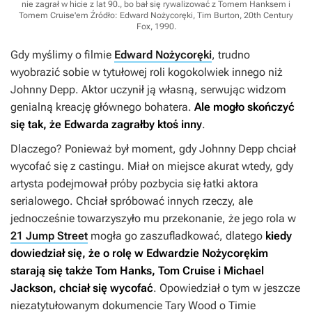
nie zagrał w hicie z lat 90., bo bał się rywalizować z Tomem Hanksem i
Tomem Cruise'em
Źródło: Edward Nożycoręki, Tim Burton, 20th Century
Fox, 1990
.
Gdy myślimy o filmie
Edward Nożycoręki
, trudno
wyobrazić sobie w tytułowej roli kogokolwiek innego niż
Johnny Depp. Aktor uczynił ją własną, serwując widzom
genialną kreację głównego bohatera.
Ale mogło skończyć
się tak, że Edwarda zagrałby ktoś inny
.
Dlaczego? Ponieważ był moment, gdy Johnny Depp chciał
wycofać się z castingu. Miał on miejsce akurat wtedy, gdy
artysta podejmował próby pozbycia się łatki aktora
serialowego. Chciał spróbować innych rzeczy, ale
jednocześnie towarzyszyło mu przekonanie, że jego rola w
21 Jump Street
mogła go zaszufladkować, dlatego
kiedy
dowiedział się, że o rolę w
Edwardzie Nożycorękim
starają się także Tom Hanks, Tom Cruise i Michael
Jackson, chciał się wycofać
. Opowiedział o tym w jeszcze
niezatytułowanym dokumencie Tary Wood o Timie