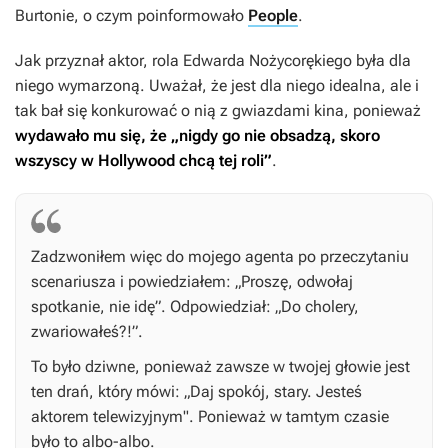
Burtonie, o czym poinformowało
People
.
Jak przyznał aktor, rola Edwarda Nożycorękiego była dla
niego wymarzoną. Uważał, że jest dla niego idealna, ale i
tak bał się konkurować o nią z gwiazdami kina, ponieważ
wydawało mu się, że „nigdy go nie obsadzą, skoro
wszyscy w Hollywood chcą tej roli”
.
Zadzwoniłem więc do mojego agenta po przeczytaniu
scenariusza i powiedziałem: „Proszę, odwołaj
spotkanie, nie idę”. Odpowiedział: „Do cholery,
zwariowałeś?!”.
To było dziwne, ponieważ zawsze w twojej głowie jest
ten drań, który mówi: „Daj spokój, stary. Jesteś
aktorem telewizyjnym". Ponieważ w tamtym czasie
było to albo-albo.