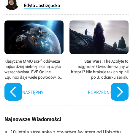
Edyta Jastrzębska
Klasyczne MMO sci-fi odświeża
Star Wars: The Acolyte to
najbardziej niebezpieczną część
najgorsze Gwiezdne wojny w
wszechświata. EVE Online
historii? Nie brakuje takich opinii
Equinox daje wiele powodów, by
po 3. odcinku serialu
odwiedzić kosmiczną pustkę
NASTĘPNY
POPRZEDNI
Najnowsze Wiadomości
10-letnia strzelanka z otwartym światem od Ubisoftu