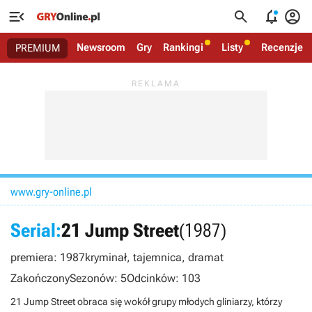




Newsroom
Gry
Rankingi
Listy
Recenzje
PREMIUM
www.gry-online.pl
Serial:
21 Jump Street
(1987)
premiera: 1987
kryminał, tajemnica, dramat
Zakończony
Sezonów: 5
Odcinków: 103
21 Jump Street obraca się wokół grupy młodych gliniarzy, którzy