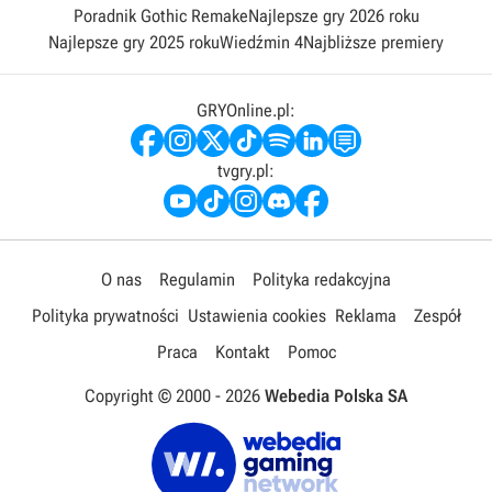
Poradnik Gothic Remake
Najlepsze gry 2026 roku
Najlepsze gry 2025 roku
Wiedźmin 4
Najbliższe premiery
GRYOnline.pl:
tvgry.pl:
O nas
Regulamin
Polityka redakcyjna
Polityka prywatności
Ustawienia cookies
Reklama
Zespół
Praca
Kontakt
Pomoc
Copyright © 2000 -
2026
Webedia Polska SA