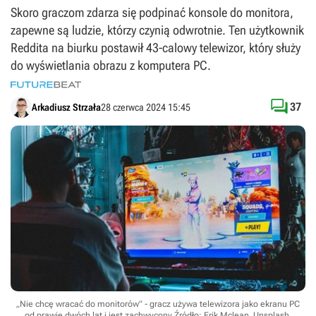
Skoro graczom zdarza się podpinać konsole do monitora,
zapewne są ludzie, którzy czynią odwrotnie. Ten użytkownik
Reddita na biurku postawił 43-calowy telewizor, który służy
do wyświetlania obrazu z komputera PC.

37
Arkadiusz Strzała
28 czerwca 2024 15:45
„Nie chcę wracać do monitorów” - gracz używa telewizora jako ekranu PC
od prawie dwóch lat i jest zachwycony
Źródło: Erik Mclean, Unsplash
.