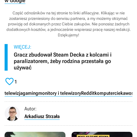
w Google
Część odnośników na tej stronie to linki afiliacyjne. Klikając w nie
zostaniesz przeniesiony do serwisu partnera, a my możemy otrzymać
prowizję od dokonanych przez Ciebie zakupów. Nie ponosisz żadnych
dodatkowych kosztów, a jednocześnie wspierasz pracę naszej redakcji.
Dziękujemy!
WIĘCEJ:
Gracz zbudował Steam Decka z kolcami i
paralizatorem, żeby rodzina przestała go
używać

1
telewizja
gaming
monitory i telewizory
Reddit
komputer
ciekawostk
Autor:
Arkadiusz Strzała