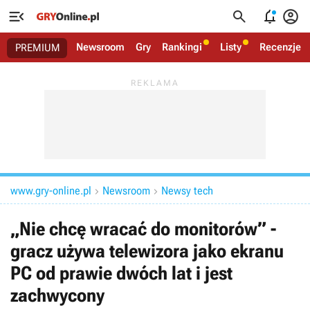




Newsroom
Gry
Rankingi
Listy
Recenzje
PREMIUM
www.gry-online.pl
Newsroom
Newsy tech


„Nie chcę wracać do monitorów” -
gracz używa telewizora jako ekranu
PC od prawie dwóch lat i jest
zachwycony