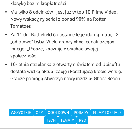
klasykę bez mikropłatności
Ma tylko 8 odcinków i jest już w top 10 Prime Video.
Nowy wakacyjny serial z ponad 90% na Rotten
Tomatoes
Za 11 dni Battlefield 6 dostanie legendarną mapę i 2
„odlotowe” tryby. Wielu graczy chce jednak czegoś
innego: „Proszę, zacznijcie słuchać swojej
społeczności”
10-letnia strzelanka z otwartym światem od Ubisoftu
dostała wielką aktualizację i kosztującą krocie wersję.
Gracze pomogą stworzyć nowy rozdział Ghost Recon
WSZYSTKIE
GRY
COOLDOWN
PORADY
FILMY I SERIALE
TECH
TEMATY
RSS