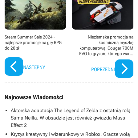
Steam Summer Sale 2024 -
Nieziemska promocja na
najlepsze promocje na gry RPG
kosmiczną myszkę
do 20 zł
komputerową. Cougar 700M
EVO to gryzoń, którego warto
kupić nie tylko dla samego
wyglądu
NASTĘPNY
POPRZEDNI
Najnowsze Wiadomości
Aktorska adaptacja The Legend of Zelda z ostatnią rolą
Sama Neilla. W obsadzie jest również gwiazda Mass
Effect 2
Kryzys kreatywny i wizerunkowy w Roblox. Gracze wolą