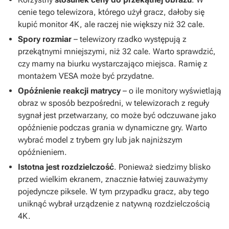
cenie tego telewizora, którego użył gracz, dałoby się
kupić monitor 4K, ale raczej nie większy niż 32 cale.
Spory rozmiar
– telewizory rzadko występują z
przekątnymi mniejszymi, niż 32 cale. Warto sprawdzić,
czy mamy na biurku wystarczająco miejsca. Ramię z
montażem VESA może być przydatne.
Opóźnienie reakcji matrycy
– o ile monitory wyświetlają
obraz w sposób bezpośredni, w telewizorach z reguły
sygnał jest przetwarzany, co może być odczuwane jako
opóźnienie podczas grania w dynamiczne gry. Warto
wybrać model z trybem gry lub jak najniższym
opóźnieniem.
Istotna jest rozdzielczość
. Ponieważ siedzimy blisko
przed wielkim ekranem, znacznie łatwiej zauważymy
pojedyncze piksele. W tym przypadku gracz, aby tego
uniknąć wybrał urządzenie z natywną rozdzielczością
4K.