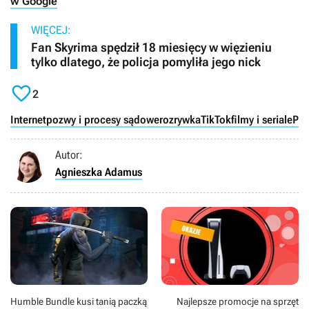
w Google
WIĘCEJ:
Fan Skyrima spędził 18 miesięcy w więzieniu
tylko dlatego, że policja pomyliła jego nick

2
Internet
pozwy i procesy sądowe
rozrywka
TikTok
filmy i seriale
PC
Autor:
Agnieszka Adamus
Humble Bundle kusi tanią paczką
Najlepsze promocje na sprzęt