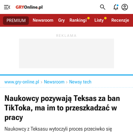




Newsroom
Gry
Rankingi
Listy
Recenzje
PREMIUM
www.gry-online.pl
Newsroom
Newsy tech


Naukowcy pozywają Teksas za ban
TikToka, ma im to przeszkadzać w
pracy
Naukowcy z Teksasu wytoczyli proces przeciwko się