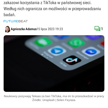
zakazowi korzystania z TikToka w państwowej sieci.
Według nich ogranicza on możliwości w przeprowadzaniu
badań.

1
Agnieszka Adamus
15 lipca 2023 19:23
Naukowcy pozywają Teksas za ban TikToka, ma im to przeszkadzać w pracy
Źródło: Unsplash | Solen Feyissa
.