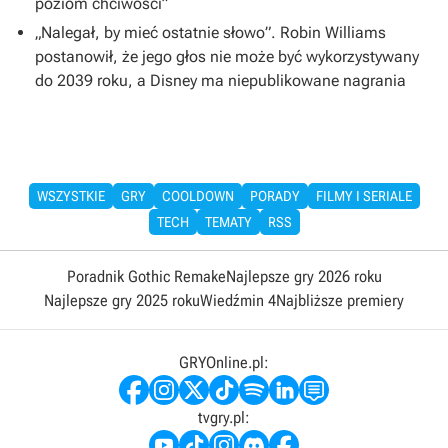
poziom chciwości”
„Nalegał, by mieć ostatnie słowo”. Robin Williams
postanowił, że jego głos nie może być wykorzystywany
do 2039 roku, a Disney ma niepublikowane nagrania
WSZYSTKIE
GRY
COOLDOWN
PORADY
FILMY I SERIALE
TECH
TEMATY
RSS
Poradnik Gothic Remake
Najlepsze gry 2026 roku
Najlepsze gry 2025 roku
Wiedźmin 4
Najbliższe premiery
GRYOnline.pl:
tvgry.pl: