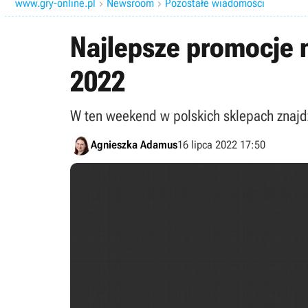
www.gry-online.pl
Newsroom
Pozostałe wiadomości


Najlepsze promocje n
2022
W ten weekend w polskich sklepach znajdzi
Agnieszka Adamus
16 lipca 2022 17:50