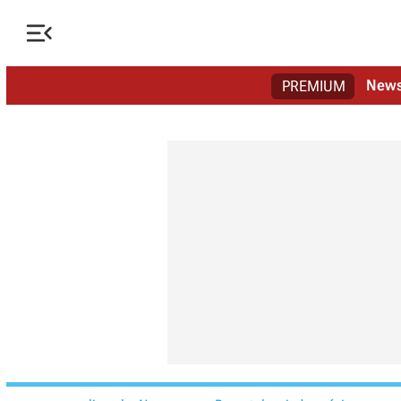

New
PREMIUM