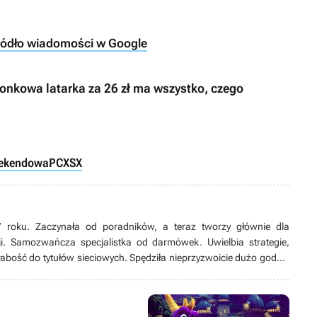
ródło wiadomości w Google
onkowa latarka za 26 zł ma wszystko, czego
eekendowa
PC
XSX
 roku. Zaczynała od poradników, a teraz tworzy głównie dla
i. Samozwańcza specjalistka od darmówek. Uwielbia strategie,
słabość do tytułów sieciowych. Spędziła nieprzyzwoicie dużo godzin
ege. Oprócz tego lubi oglądać filmy grozy (im gorsze, tym lepiej) i
rzy jednak pociągi. Na papierze fizyk medyczny. W rzeczywistości
wa uwielbia gry.