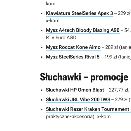
kom
Klawiatura SteelSeries Apex 3
– 229 zł
x-kom
Mysz A4tech Bloody Blazing A90
– 54,
RTV Euro AGD
Mysz Roccat Kone Aimo
– 289 zł (tan
Mysz SteelSeries Rival 5
– 199 zł (tani
Słuchawki – promocje
Słuchawki HP Omen Blast
– 227,77 zł,
Słuchawki JBL Vibe 200TWS
– 279 zł 
Słuchawki Razer Kraken Tournament 
praktyczne-akcesoria), x-kom