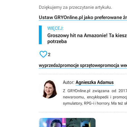
Dziękujemy za przeczytanie artykułu.
Ustaw GRYOnline.pl jako preferowane ź
WIĘCEJ:
Groszowy hit na Amazonie! Ta kiesz
potrzeba

2
wyprzedaż
promocje sprzętowe
promocja w
Autor:
Agnieszka Adamus
Z GRYOnline.pl związana od 2017
newsroomu, encyklopedii i promocj
symulatory, RPG-i i horrory. Ma też 
w Dead by Daylight i Rainbow Six: Si
słuchać muzyki. Największą pasją da
jednak humanista, który od dziecińst