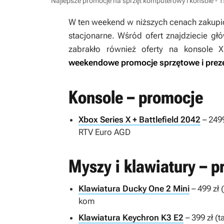
Najlepsze promocje na sprzęt komputerowy i konsole - 1
W ten weekend w niższych cenach zakupic
stacjonarne. Wśród ofert znajdziecie głó
zabrakło również oferty na konsole 
weekendowe promocje sprzętowe i preze
Konsole – promocje
Xbox Series X + Battlefield 2042
– 249
RTV Euro AGD
Myszy i klawiatury – 
Klawiatura Ducky One 2 Mini
– 499 zł 
kom
Klawiatura Keychron K3 E2
– 399 zł (t