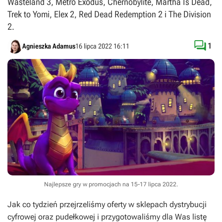
Wasteland 3, Metro Exodus, Chernobylite, Martha Is Dead,
Trek to Yomi, Elex 2, Red Dead Redemption 2 i The Division
2.

1
Agnieszka Adamus
16 lipca 2022 16:11
Najlepsze gry w promocjach na 15-17 lipca 2022.
Jak co tydzień przejrzeliśmy oferty w sklepach dystrybucji
cyfrowej oraz pudełkowej i przygotowaliśmy dla Was listę