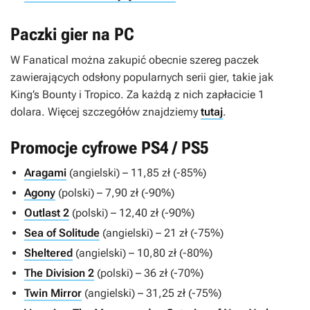
Paczki gier na PC
W Fanatical można zakupić obecnie szereg paczek
zawierających odsłony popularnych serii gier, takie jak
King’s Bounty
i
Tropico
. Za każdą z nich zapłacicie 1
dolara. Więcej szczegółów znajdziemy
tutaj
.
Promocje cyfrowe PS4 / PS5
Aragami
(angielski) – 11,85 zł (-85%)
Agony
(polski) – 7,90 zł (-90%)
Outlast 2
(polski) – 12,40 zł (-90%)
Sea of Solitude
(angielski) – 21 zł (-75%)
Sheltered
(angielski) – 10,80 zł (-80%)
The Division 2
(polski) – 36 zł (-70%)
Twin Mirror
(angielski) – 31,25 zł (-75%)