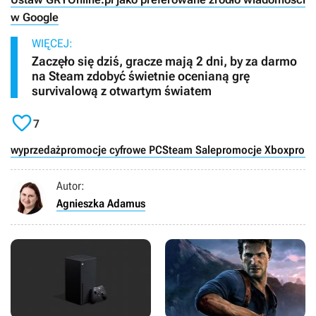
w Google
WIĘCEJ:
Zaczęło się dziś, gracze mają 2 dni, by za darmo
na Steam zdobyć świetnie ocenianą grę
survivalową z otwartym światem

7
wyprzedaż
promocje cyfrowe PC
Steam Sale
promocje Xbox
promo
Autor:
Agnieszka Adamus