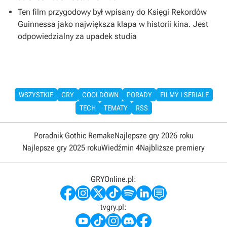
Ten film przygodowy był wpisany do Księgi Rekordów
Guinnessa jako największa klapa w historii kina. Jest
odpowiedzialny za upadek studia
WSZYSTKIE
GRY
COOLDOWN
PORADY
FILMY I SERIALE
TECH
TEMATY
RSS
Poradnik Gothic Remake
Najlepsze gry 2026 roku
Najlepsze gry 2025 roku
Wiedźmin 4
Najbliższe premiery
GRYOnline.pl:
tvgry.pl: