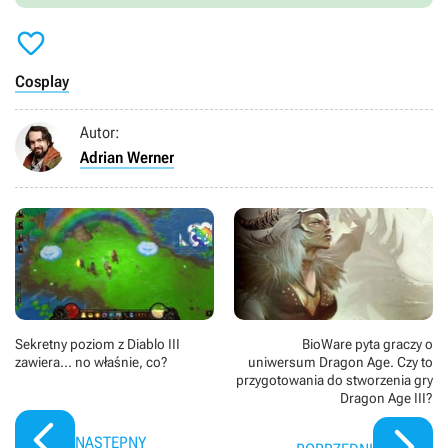

Cosplay
Autor:
Adrian Werner
Sekretny poziom z Diablo III
BioWare pyta graczy o
zawiera... no właśnie, co?
uniwersum Dragon Age. Czy to
przygotowania do stworzenia gry
Dragon Age III?
NASTĘPNY