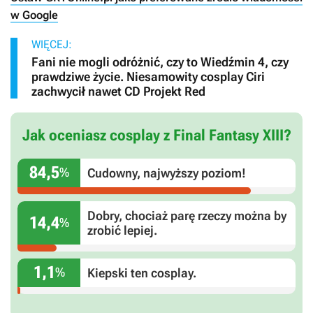
w Google
WIĘCEJ:
Fani nie mogli odróżnić, czy to Wiedźmin 4, czy
prawdziwe życie. Niesamowity cosplay Ciri
zachwycił nawet CD Projekt Red
Jak oceniasz cosplay z Final Fantasy XIII?
84,5
%
Cudowny, najwyższy poziom!
Dobry, chociaż parę rzeczy można by
14,4
%
zrobić lepiej.
1,1
%
Kiepski ten cosplay.