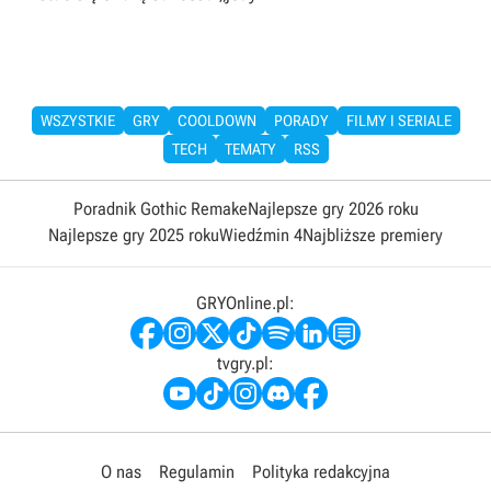
WSZYSTKIE
GRY
COOLDOWN
PORADY
FILMY I SERIALE
TECH
TEMATY
RSS
Poradnik Gothic Remake
Najlepsze gry 2026 roku
Najlepsze gry 2025 roku
Wiedźmin 4
Najbliższe premiery
GRYOnline.pl:
tvgry.pl:
O nas
Regulamin
Polityka redakcyjna