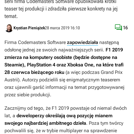
serii firma Codemasters Software opublikowała krótki
teaser tej produkcji i zdradziła pierwsze konkrety na jej
temat.

16
Krystian Pieniążek
28 marca 2019 16:10
Firma Codemasters Software
zapowiedziała
następną
odsłonę jednej ze swoich najważniejszych serii.
F1 2019
zmierza na komputery osobiste (będzie dostępne na
Steamie), PlayStation 4 oraz Xboksa One, na które trafi
28 czerwca bieżącego roku
(a więc podczas Grand Prix
Austrii). Autorzy podzielili się enigmatycznym teaserem
oraz ujawnili garść informacji na temat przygotowywanej
przez siebie produkcji.
Zacznijmy od tego, że
F1 2019
powstaje od niemal dwóch
lat, a
deweloperzy określają ową pozycję mianem
swojego najbardziej ambitnego dzieła
. Poza tym twórcy
pochwalili się, że w trybie multiplayer na sprawdzenie