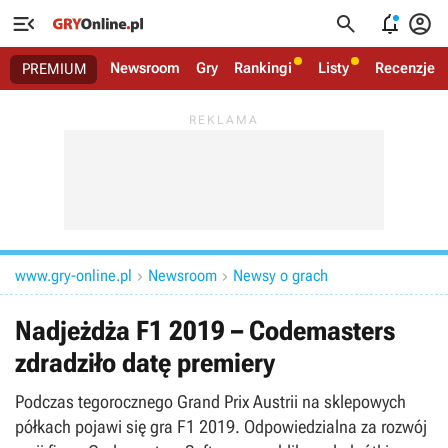




Newsroom
Gry
Rankingi
Listy
Recenzje
PREMIUM
www.gry-online.pl
Newsroom
Newsy o grach


Nadjeżdża F1 2019 – Codemasters
zdradziło datę premiery
Podczas tegorocznego Grand Prix Austrii na sklepowych
półkach pojawi się gra F1 2019. Odpowiedzialna za rozwój