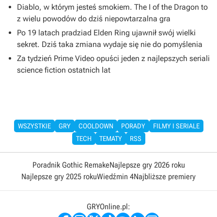
Diablo, w którym jesteś smokiem. The I of the Dragon to
z wielu powodów do dziś niepowtarzalna gra
Po 19 latach pradziad Elden Ring ujawnił swój wielki
sekret. Dziś taka zmiana wydaje się nie do pomyślenia
Za tydzień Prime Video opuści jeden z najlepszych seriali
science fiction ostatnich lat
WSZYSTKIE
GRY
COOLDOWN
PORADY
FILMY I SERIALE
TECH
TEMATY
RSS
Poradnik Gothic Remake
Najlepsze gry 2026 roku
Najlepsze gry 2025 roku
Wiedźmin 4
Najbliższe premiery
GRYOnline.pl: