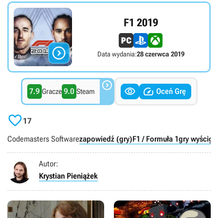
F1 2019

Data wydania:
28 czerwca 2019



7.9
9.0
Oceń Grę
Gracze
Steam

17
Codemasters Software
zapowiedź (gry)
F1 / Formuła 1
gry wyścigi
Autor:
Krystian Pieniążek