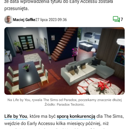
że data wprowadzenia tytułu do Early Accessu została
przesunięta.

7
Maciej Gaffke
27 lipca 2023 09:36
Na Life by You, rywala The Sims od Paradox, poczekamy znacznie dłużej
Źródło: Paradox Tectonic
.
Life by You
, które ma być
sporą konkurencją
dla
The Sims
,
wejdzie do Early Accessu kilka miesięcy później, niż