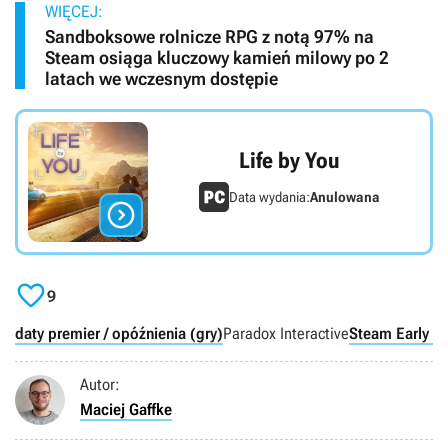
WIĘCEJ:
Sandboksowe rolnicze RPG z notą 97% na
Steam osiąga kluczowy kamień milowy po 2
latach we wczesnym dostępie
Life by You
Data wydania:
Anulowana


9
daty premier / opóźnienia (gry)
Paradox Interactive
Steam Early A
Autor:
Maciej Gaffke