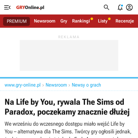




Newsroom
Gry
Rankingi
Listy
Recenzje
PREMIUM
www.gry-online.pl
Newsroom
Newsy o grach


Na Life by You, rywala The Sims od
Paradox, poczekamy znacznie dłużej
We wrześniu do wczesnego dostępu miało wejść Life by
You – alternatywa dla The Sims. Twórcy gry ogłosili jednak,