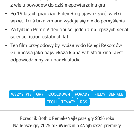
z wielu powodów do dziś niepowtarzalna gra
Po 19 latach pradziad Elden Ring ujawnił swój wielki
sekret. Dziś taka zmiana wydaje się nie do pomyślenia
Za tydzień Prime Video opuści jeden z najlepszych seriali
science fiction ostatnich lat
Ten film przygodowy był wpisany do Księgi Rekordów
Guinnessa jako największa klapa w historii kina. Jest
odpowiedzialny za upadek studia
WSZYSTKIE
GRY
COOLDOWN
PORADY
FILMY I SERIALE
TECH
TEMATY
RSS
Poradnik Gothic Remake
Najlepsze gry 2026 roku
Najlepsze gry 2025 roku
Wiedźmin 4
Najbliższe premiery