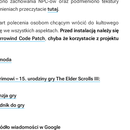
iono zachowania NPC-ów oraz podmieniono tekstury
nieniach przeczytacie
tutaj
.
wart polecenia osobom chcącym wrócić do kultowego
rę we wszystkich aspektach.
Przed instalacją należy się
rrowind Code Patch
,
chyba że korzystacie z projektu
 moda
imowi – 15. urodziny gry The Elder Scrolls III:
nzja gry
adnik do gry
ródło wiadomości w Google