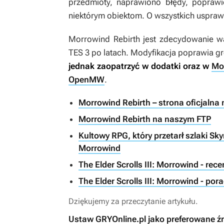
przedmioty, naprawiono błędy, popraw
niektórym obiektom. O wszystkich uspraw
Morrowind Rebirth
jest zdecydowanie 
TES 3
po latach. Modyfikacja poprawia g
jednak zaopatrzyć w dodatki oraz w
Mo
OpenMW
.
Morrowind Rebirth – strona oficjalna
Morrowind Rebirth na naszym FTP
Kultowy RPG, który przetarł szlaki Skyr
Morrowind
The Elder Scrolls III: Morrowind - rece
The Elder Scrolls III: Morrowind - por
Dziękujemy za przeczytanie artykułu.
Ustaw GRYOnline.pl jako preferowane ź