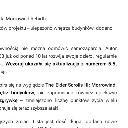
oda
Morrowind Rebirth.
któw projektu – ulepszono wnętrza budynków, dodano
ewnością nie można odmówić samozaparcia. Autor
już od ponad 10 lat rozwija swoje dzieło, regularnie
ek.
Wczoraj ukazała się aktualizacja z numerem 5.5,
cji.
piła się na wyglądzie
The Elder Scrolls III: Morrowind
.
ętrz budynków
, nie zapomniano również upiększyć
zgrywkę
– zmniejszono liczbę punktów życia wielu
uje się teraz szybsze ataki.
iejszych zmian. Lista jest dość długa: dodano nowe