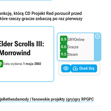
nkcję, którą CD Projekt Red porzucił przed
które rzeczy gracze zobaczą po raz pierwszy

8.9
GRYOnline
lder Scrolls III:
8.6
Gracze
Morrowind
9.5
Steam
Data wydania:
1 maja 2002


Oceń Grę
je
Bethesda
mody / fanowskie projekty (gry)
gry RPG
PC