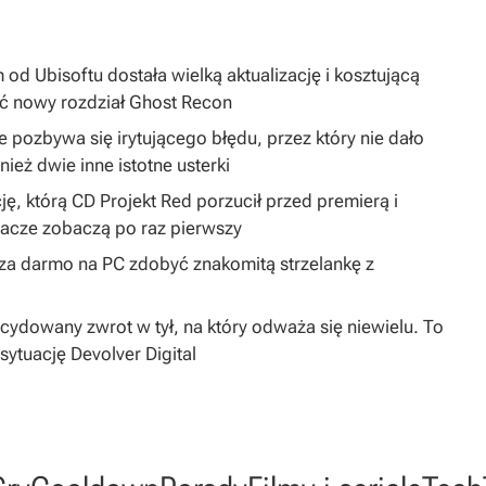
 od Ubisoftu dostała wielką aktualizację i kosztującą
ć nowy rozdział Ghost Recon
 pozbywa się irytującego błędu, przez który nie dało
ież dwie inne istotne usterki
ję, którą CD Projekt Red porzucił przed premierą i
gracze zobaczą po raz pierwszy
y za darmo na PC zdobyć znakomitą strzelankę z
dowany zwrot w tył, na który odważa się niewielu. To
sytuację Devolver Digital