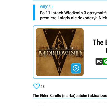
WIĘCEJ:
Po 11 latach Wiedźmin 3 otrzymał fu
premierą i nigdy nie dokończył. Nie
The E


43
The Elder Scrolls (marka)
patche i aktualizac