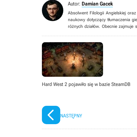
Autor:
Damian Gacek
Absolwent Filologii Angielskiej or
naukowy dotyczący tłumaczenia gie
różnych działów. Obecnie zajmuje 
przeglądu Małe ale Wielkie. Elektr
strategie, często nurza się równi
książką oraz uczy się edycji filmów.
Hard West 2 pojawiło się w bazie SteamDB
NASTĘPNY