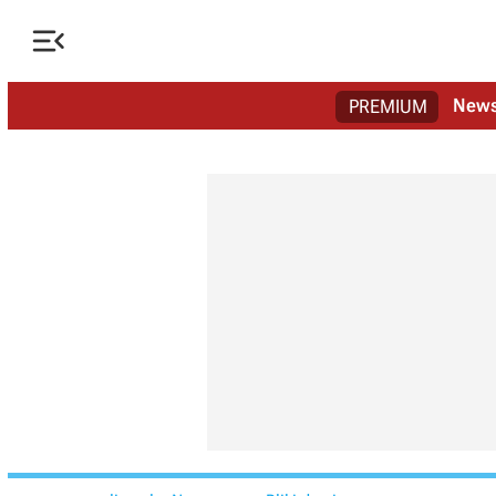

New
PREMIUM