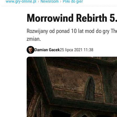
www.gry-online.pl
Newsroom
Pliki do gier


Morrowind Rebirth 5.
Rozwijany od ponad 10 lat mod do gry The 
zmian.
Damian Gacek
25 lipca 2021 11:38