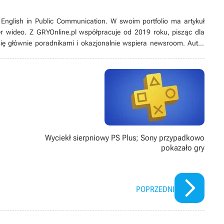
az English in Public Communication. W swoim portfolio ma artykuł
r wideo. Z GRYOnline.pl współpracuje od 2019 roku, pisząc dla
się głównie poradnikami i okazjonalnie wspiera newsroom. Autor
oniczną rozrywką interesuje się od dziecka. Uwielbia RPG-i oraz
eż w odmętach produkcji indie. W wolnych chwilach pracuje nad
Wyciekł sierpniowy PS Plus; Sony przypadkowo
pokazało gry
POPRZEDNI