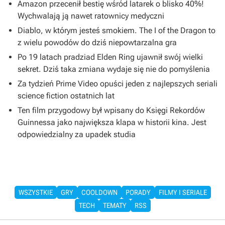
Amazon przecenił bestię wśród latarek o blisko 40%!
Wychwalają ją nawet ratownicy medyczni
Diablo, w którym jesteś smokiem. The I of the Dragon to
z wielu powodów do dziś niepowtarzalna gra
Po 19 latach pradziad Elden Ring ujawnił swój wielki
sekret. Dziś taka zmiana wydaje się nie do pomyślenia
Za tydzień Prime Video opuści jeden z najlepszych seriali
science fiction ostatnich lat
Ten film przygodowy był wpisany do Księgi Rekordów
Guinnessa jako największa klapa w historii kina. Jest
odpowiedzialny za upadek studia
WSZYSTKIE
GRY
COOLDOWN
PORADY
FILMY I SERIALE
TECH
TEMATY
RSS