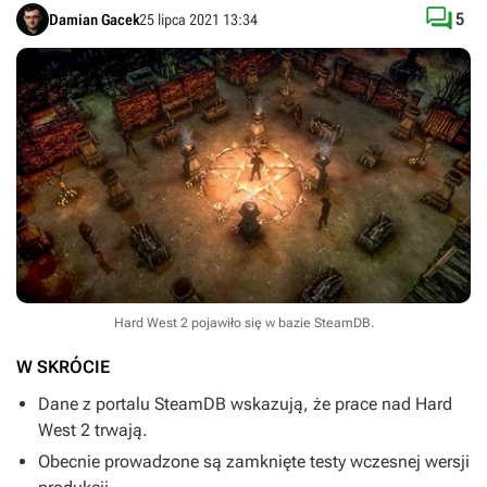

5
Damian Gacek
25 lipca 2021 13:34
Hard West 2 pojawiło się w bazie SteamDB.
W SKRÓCIE
Dane z portalu SteamDB wskazują, że prace nad
Hard
West 2
trwają.
Obecnie prowadzone są zamknięte testy wczesnej wersji