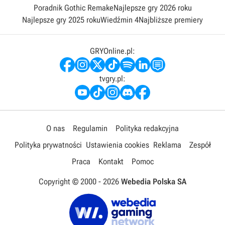
Poradnik Gothic Remake
Najlepsze gry 2026 roku
Najlepsze gry 2025 roku
Wiedźmin 4
Najbliższe premiery
GRYOnline.pl:
tvgry.pl:
O nas
Regulamin
Polityka redakcyjna
Polityka prywatności
Ustawienia cookies
Reklama
Zespół
Praca
Kontakt
Pomoc
Copyright © 2000 -
2026
Webedia Polska SA