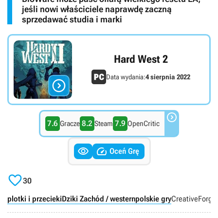
jeśli nowi właściciele naprawdę zaczną
sprzedawać studia i marki
Hard West 2
Data wydania:
4 sierpnia 2022


7.6
8.2
7.9
Gracze
Steam
OpenCritic


Oceń Grę

30
plotki i przecieki
Dziki Zachód / western
polskie gry
CreativeForg