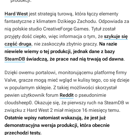
produkcji.
Hard West
jest strategią turową, która łączy elementy
fantastyczne z klimatem Dzikiego Zachodu. Odpowiada za
nią polskie studio CreativeForge Games. Tytuł został
przyjęty dość ciepło, więc informacja o tym, że
szykuje się
część druga
, nie zaskoczyła zbytnio graczy.
Na razie
niewiele wiemy o tej produkcji, jednak dane z bazy
SteamDB
świadczą, że prace nad nią trwają od dawna
.
Dzięki owemu portalowi, monitorującemu platformę firmy
Valve, gracze mogą mieć wgląd w kulisy tego, co się dzieje
w popularnym sklepie. Z takiej możliwości skorzystał
pewien użytkownik forum
Reddit
o pseudonimie
cloudsheep0. Okazuje się, że pierwszy ruch na SteamDB
w
związku z
Hard West 2
miał miejsce 16 miesięcy temu.
Ostatnie wpisy natomiast wskazują, że jest już
demonstracyjna wersja produkcji, która obecnie
przechodzi testy.