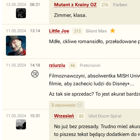
Mutant z Krainy OZ
12.05.2024
08:21
Farben
276
Zimmer, klasa.
Little Joe
11.05.2024
13:14
Silent Man
213
Mdłe, ckliwe romansidło, przeładowane pa
rziurziu
11.05.2024
14:18
Pretorianin
44
😢
Filmoznawczyni, absolwentka MISH Uniwer
filmie, aby zachecic ludzi do Disney+...
Az tak sie sprzedac? To jest akurat bard
3
odpowiedzi
Wrzesień
11.05.2024
15:31
Idiot Doom Spiral
82
No już bez przesady. Trudno mieć akura
to piszesz tekst będący dodatkiem do r