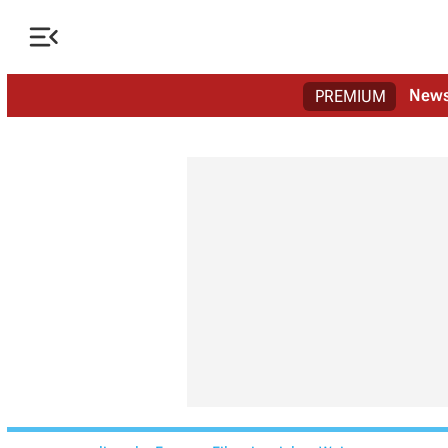

New
PREMIUM