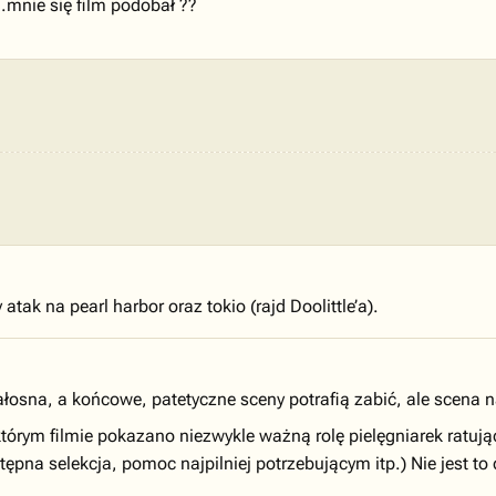
..mnie się film podobał ??
tak na pearl harbor oraz tokio (rajd Doolittle’a).
ałosna, a końcowe, patetyczne sceny potrafią zabić, ale scena 
tórym filmie pokazano niezwykle ważną rolę pielęgniarek ratując
tępna selekcja, pomoc najpilniej potrzebującym itp.) Nie jest t