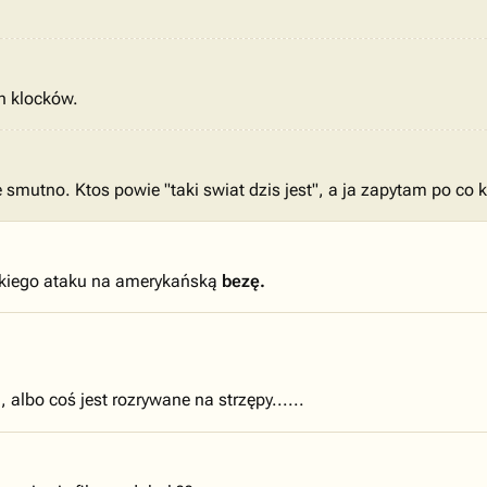
ch klocków.
e smutno. Ktos powie "taki swiat dzis jest", a ja zapytam po co 
skiego ataku na amerykańską
bezę.
 albo coś jest rozrywane na strzępy......