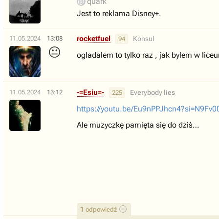
quark
Jest to reklama Disney+.
rocketfuel
11.05.2024
13:08
Konsul
94
😐
ogladalem to tylko raz , jak bylem w lice
-=Esiu=-
11.05.2024
13:12
Everybody lies
225
https://youtu.be/Eu9nPPJhcn4?si=N9Fv
Ale muzyczkę pamięta się do dziś…
1
odpowiedź