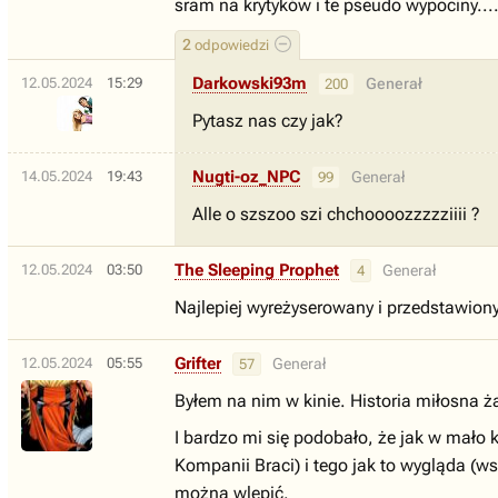
sram na krytyków i te pseudo wypociny...
2
odpowiedzi
Darkowski93m
12.05.2024
15:29
Generał
200
Pytasz nas czy jak?
Nugti-oz_NPC
14.05.2024
19:43
Generał
99
Alle o szszoo szi chchoooozzzzziiii ?
The Sleeping Prophet
12.05.2024
03:50
Generał
4
Najlepiej wyreżyserowany i przedstawiony a
Grifter
12.05.2024
05:55
Generał
57
Byłem na nim w kinie. Historia miłosna ż
I bardzo mi się podobało, że jak w mało k
Kompanii Braci) i tego jak to wygląda (ws
można wlepić.