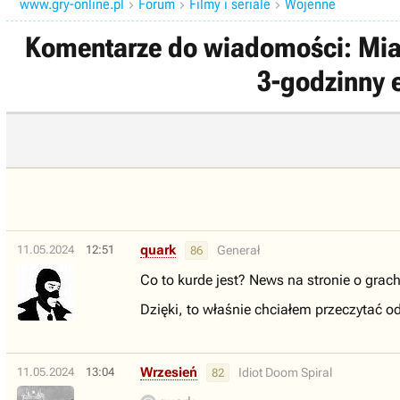
www.gry-online.pl
Forum
Filmy i seriale
Wojenne



Komentarze do wiadomości: Miał
3-godzinny e
quark
11.05.2024
12:51
Generał
86
Co to kurde jest? News na stronie o grach
Dzięki, to właśnie chciałem przeczytać 
Wrzesień
11.05.2024
13:04
Idiot Doom Spiral
82