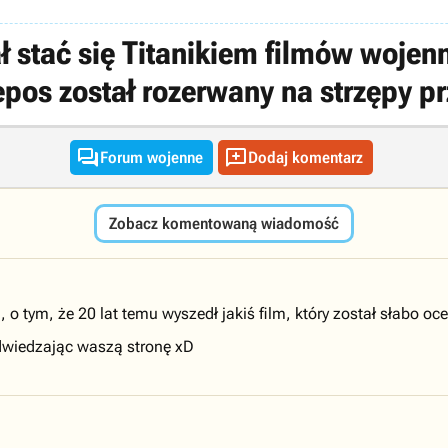
 stać się Titanikiem filmów wojen
pos został rozerwany na strzępy p


Forum wojenne
Dodaj komentarz
Zobacz komentowaną wiadomość
, o tym, że 20 lat temu wyszedł jakiś film, który został słabo o
odwiedzając waszą stronę xD