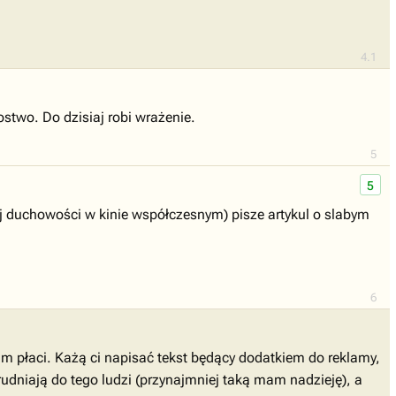
4.1
stwo. Do dzisiaj robi wrażenie.
5
5
j duchowości w kinie współczesnym) pisze artykul o slabym
6
im płaci. Każą ci napisać tekst będący dodatkiem do reklamy,
rudniają do tego ludzi (przynajmniej taką mam nadzieję), a