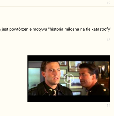
12
est powtórzenie motywu "historia miłosna na tle katastrofy"
13
14