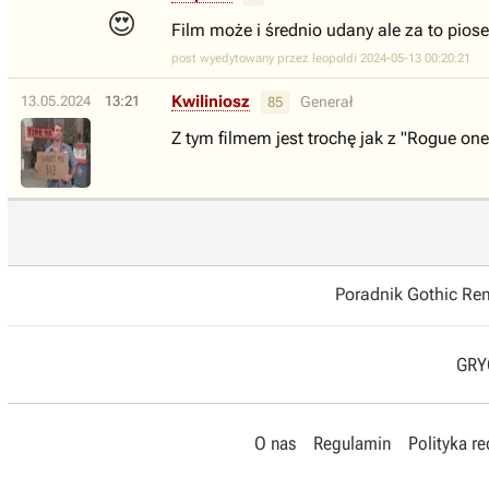
😍
Film może i średnio udany ale za to piosen
post wyedytowany przez leopoldi 2024-05-13 00:20:21
Kwiliniosz
13.05.2024
13:21
Generał
85
Z tym filmem jest trochę jak z "Rogue o
Poradnik Gothic R
GRYO
O nas
Regulamin
Polityka r