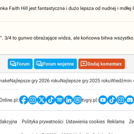
ka Faith Hill jest fantastyczna i dużo lepsza od nudnej i mdłej C
ne". 3/4 to gunwo obrażające widza, ale końcowa bitwa wszystk



Forum
Forum wojenne
Dodaj komentarz
emake
Najlepsze gry 2026 roku
Najlepsze gry 2025 roku
Wiedźmin 
nline.pl:
tvgry.pl:
edakcyjna
Polityka prywatności
Ustawienia cookies
Reklama
Ze