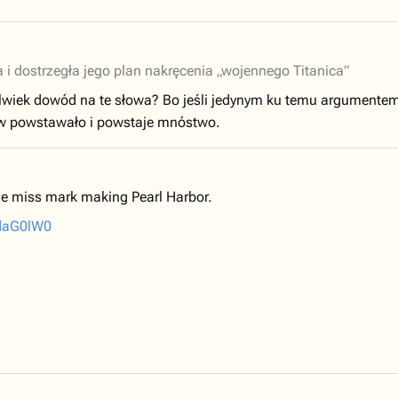
 i dostrzegła jego plan nakręcenia „wojennego Titanica”
lwiek dowód na te słowa? Bo jeśli jedynym ku temu argumentem j
mów powstawało i powstaje mnóstwo.
he miss mark making Pearl Harbor.
gdaG0lW0