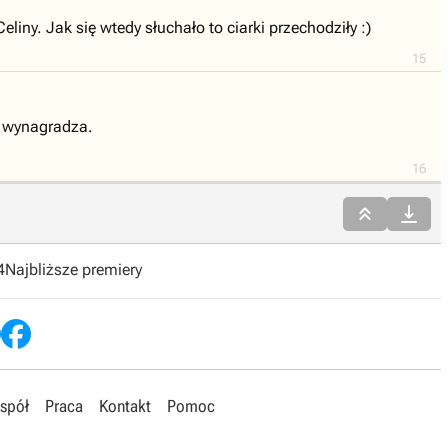
eliny. Jak się wtedy słuchało to ciarki przechodziły :)
15
o wynagradza.
16


4
Najbliższe premiery
spół
Praca
Kontakt
Pomoc