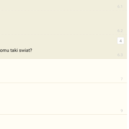
6.1
6.2
4
komu taki swiat?
6.3
7
9