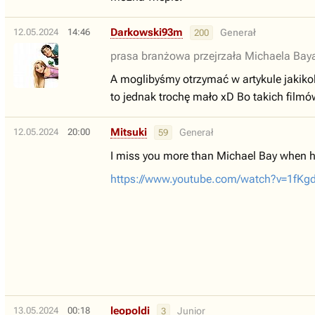
Darkowski93m
12.05.2024
14:46
Generał
200
prasa branżowa przejrzała Michaela Baya
A moglibyśmy otrzymać w artykule jakiko
to jednak trochę mało xD Bo takich fil
Mitsuki
12.05.2024
20:00
Generał
59
I miss you more than Michael Bay when 
https://www.youtube.com/watch?v=1fK
leopoldi
13.05.2024
00:18
Junior
3