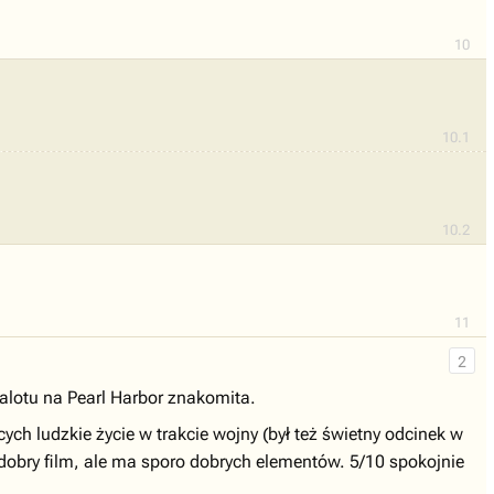
10
10.1
10.2
11
2
nalotu na Pearl Harbor znakomita.
ych ludzkie życie w trakcie wojny (był też świetny odcinek w
o dobry film, ale ma sporo dobrych elementów. 5/10 spokojnie