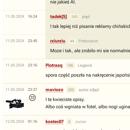
nie jakieś AI.
tadek[5]
11.05.2024
16:24
pięć
243
I tak lepiej niż pisanie reklamy chiński
rziurziu
11.05.2024
23:45
Pretorianin
44
Moze i tak, ale zrobilo mi sie normalni
Piotrasq
11.05.2024
23:16
Legend
186
spora część poszła na nakręcenie japoń
maviozo
11.05.2024
23:37
autor zdjęć
250
😒
I te kwieciste opisy.
Albo coś wgniata w fotel, albo nogi ugina,
kostec07
12.05.2024
01:16
Junior
8