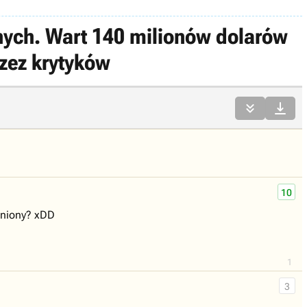
nych. Wart 140 milionów dolarów
rzez krytyków


10
ceniony? xDD
1
3