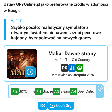
Ustaw GRYOnline.pl jako preferowane źródło wiadomości
w Google
WIĘCEJ:
Szybko poszło: realistyczny symulator z
otwartym światem niebawem zrzuci pecetowe
kajdany, by zapolować na nowych graczy
Mafia: Dawne strony
Mafia: The Old Country

Data wydania:
7 sierpnia 2025

7.2
7.1
7.3
7.4
GRYOnline
Gracze
Steam
OpenCritic


Oceń Grę