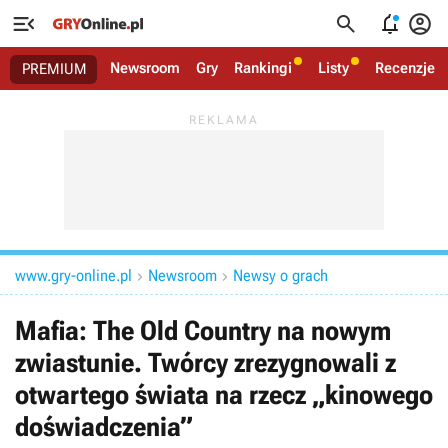




Newsroom
Gry
Rankingi
Listy
Recenzje
PREMIUM
www.gry-online.pl
Newsroom
Newsy o grach


Mafia: The Old Country na nowym
zwiastunie. Twórcy zrezygnowali z
otwartego świata na rzecz „kinowego
doświadczenia”