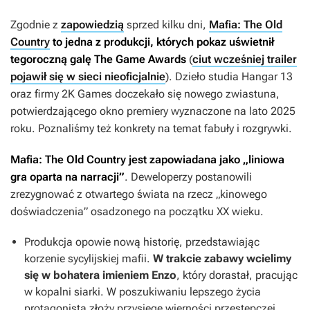
Zgodnie z
zapowiedzią
sprzed kilku dni,
Mafia: The Old
Country
to jedna z produkcji, których pokaz uświetnił
tegoroczną galę The Game Awards
(
ciut wcześniej trailer
pojawił się w sieci nieoficjalnie
). Dzieło studia Hangar 13
oraz firmy 2K Games doczekało się nowego zwiastuna,
potwierdzającego okno premiery wyznaczone na lato 2025
roku. Poznaliśmy też konkrety na temat fabuły i rozgrywki.
Mafia: The Old Country
jest zapowiadana jako „liniowa
gra oparta na narracji”
. Deweloperzy postanowili
zrezygnować z otwartego świata na rzecz „kinowego
doświadczenia” osadzonego na początku XX wieku.
Produkcja opowie nową historię, przedstawiając
korzenie sycylijskiej mafii.
W trakcie zabawy wcielimy
się w bohatera imieniem Enzo
, który dorastał, pracując
w kopalni siarki. W poszukiwaniu lepszego życia
protagonista złoży przysięgę wierności przestępczej