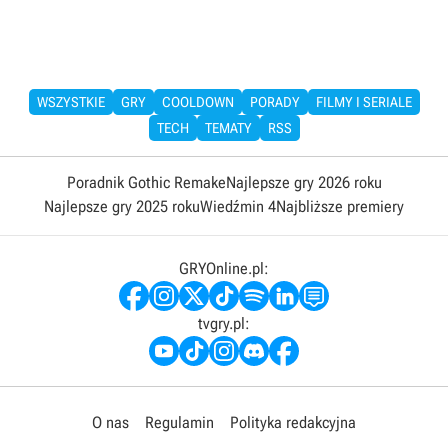
WSZYSTKIE
GRY
COOLDOWN
PORADY
FILMY I SERIALE
TECH
TEMATY
RSS
Poradnik Gothic Remake
Najlepsze gry 2026 roku
Najlepsze gry 2025 roku
Wiedźmin 4
Najbliższe premiery
GRYOnline.pl:
tvgry.pl:
O nas
Regulamin
Polityka redakcyjna