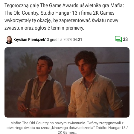
Tegoroczną galę The Game Awards uświetniła gra Mafia:
The Old Country. Studio Hangar 13 i firma 2K Games
wykorzystały tę okazję, by zaprezentować światu nowy
zwiastun oraz ogłosić termin premiery.

33
Krystian Pieniążek
13 grudnia 2024 04:31
Mafia: The Old Country na nowym zwiastunie. Twórcy zrezygnowali z
otwartego świata na rzecz „kinowego doświadczenia”
Źródło: Hangar 13 /
2K Games.
.