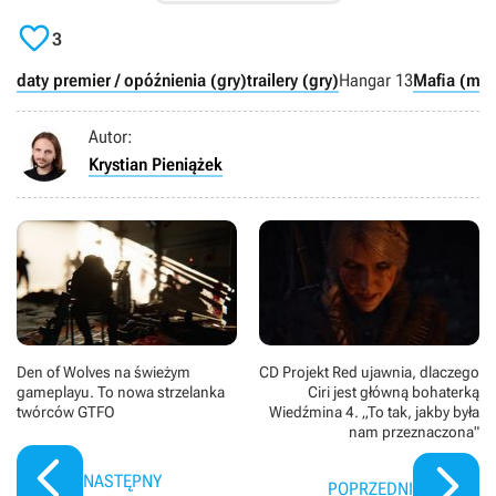

3
daty premier / opóźnienia (gry)
trailery (gry)
Hangar 13
Mafia (mar
Autor:
Krystian Pieniążek
Den of Wolves na świeżym
CD Projekt Red ujawnia, dlaczego
gameplayu. To nowa strzelanka
Ciri jest główną bohaterką
twórców GTFO
Wiedźmina 4. „To tak, jakby była
nam przeznaczona"
NASTĘPNY
POPRZEDNI