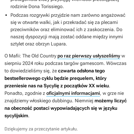
rodzinie Dona Torissiego.
Podczas rozgrywki przyjdzie nam zarówno angażować
się w otwarte walki, jak i przekradać się za plecami
przeciwników oraz eliminować ich z zaskoczenia. Do
naszej dyspozycji mają zostać oddane między innymi
sztylet oraz obrzyn Lupara.
O
Mafii: The Old Country
po raz pierwszy usłyszeliśmy
w
sierpniu 2024 roku podczas targów gamescom. Wówczas
to dowiedzieliśmy się, że
czwarta odsłona tego
bestsellerowego cyklu będzie prequelem, który
przeniesie nas na Sycylię z początków XX wieku
.
Ponadto, zgodnie z
oficjalnymi informacjami
, w grze nie
znajdziemy włoskiego dubbingu. Niemniej
możemy liczyć
na obecność postaci wypowiadających się w języku
sycylijskim
.
Dziękujemy za przeczytanie artykułu.