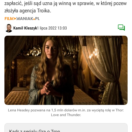
zapłacić, jeśli sąd uzna ją winną w sprawie, w której pozew
złożyła agencja Troika.

Kamil Kleszyk
1 lipca 2022 13:03
Lena Headey pozwana na 1,5 mln dolarów m.in. za wyciętą rolę w Thor:
Love and Thunder.
Kadr z serialu Gra o Tron.