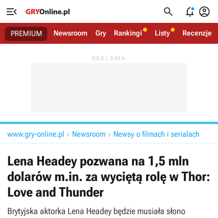




Newsroom
Gry
Rankingi
Listy
Recenzje
PREMIUM
www.gry-online.pl
Newsroom
Newsy o filmach i serialach


Lena Headey pozwana na 1,5 mln
dolarów m.in. za wyciętą rolę w Thor:
Love and Thunder
Brytyjska aktorka Lena Headey będzie musiała słono