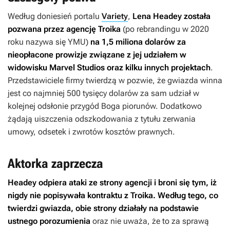
Według doniesień portalu
Variety
,
Lena Headey została
pozwana przez agencję Troika
(po rebrandingu w 2020
roku nazywa się YMU)
na 1,5 miliona dolarów za
nieopłacone prowizje związane z jej udziałem w
widowisku Marvel Studios oraz kilku innych projektach
.
Przedstawiciele firmy twierdzą w pozwie, że gwiazda winna
jest co najmniej 500 tysięcy dolarów za sam udział w
kolejnej odsłonie przygód Boga piorunów. Dodatkowo
żądają uiszczenia odszkodowania z tytułu zerwania
umowy, odsetek i zwrotów kosztów prawnych.
Aktorka zaprzecza
Headey odpiera ataki ze strony agencji i broni się tym, iż
nigdy nie popisywała kontraktu z Troika. Według tego, co
twierdzi gwiazda, obie strony działały na podstawie
ustnego porozumienia
oraz nie uważa, że to za sprawą