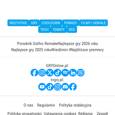
WSZYSTKIE
GRY
COOLDOWN
PORADY
FILMY I SERIALE
TECH
TEMATY
RSS
Poradnik Gothic Remake
Najlepsze gry 2026 roku
Najlepsze gry 2025 roku
Wiedźmin 4
Najbliższe premiery
GRYOnline.pl:
tvgry.pl:
O nas
Regulamin
Polityka redakcyjna
Polityka prywatności
Ustawienia cookies
Reklama
Zespół