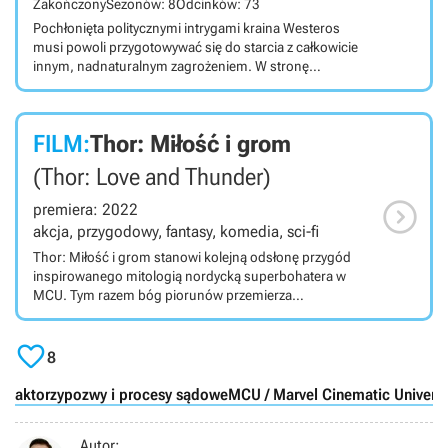
Zakończony
Sezonów: 8
Odcinków: 73
Pochłonięta politycznymi intrygami kraina Westeros
musi powoli przygotowywać się do starcia z całkowicie
innym, nadnaturalnym zagrożeniem. W stronę
położonego na północy Muru zmierza liczna grupa
wrogo nastawionych nieumarłych żołnierzy. Grę o tron
do dziś postrzega się jako jeden z najważniejszych seriali
FILM:
Thor: Miłość i grom
fantasy w ogóle.
(Thor: Love and Thunder)

premiera: 2022
akcja, przygodowy, fantasy, komedia, sci-fi
Thor: Miłość i grom stanowi kolejną odsłonę przygód
inspirowanego mitologią nordycką superbohatera w
MCU. Tym razem bóg piorunów przemierza
wszechświat w towarzystwie Strażników Galaktyki. Thor:
Miłość i grom (Thor: Love and Thunder) to

wyreżyserowany przez Taikę Waititiego (Co robimy w
8
ukryciu, Jojo Rabbit) superbohaterski film oparty na
komiksach wydawnictwa Marvel. Stanowi on czwartą
aktorzy
pozwy i procesy sądowe
MCU / Marvel Cinematic Univers
odsłoną przygód Thora oraz 29 główną część tzw. MCU
(Marvel Cinematic Universe). Produkcja opowiada o
Autor:
przygodach Thora, inspirowanego mitologią nordycką