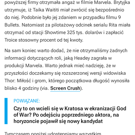
powyższej firmy otrzymała angaż w filmie Marvela. Brytyjka
utrzymuje, iż Taika Waititi miał zwrócić się bezpośrednio
do niej. Podobnie było jej zdaniem w przypadku filmu
9
Bullets
. Natomiast za pilotażowy odcinek serialu
Rita
miała
otrzymać od stacji Showtime 325 tys. dolarów i zapłacić
Troice stosowny procent od tej kwoty.
Na sam koniec warto dodać, że nie otrzymaliśmy żadnych
informacji dotyczących roli, jaką Headey zagrała w
produkcji Marvela. Warto jednak mieć nadzieję, że w
przyszłości doczekamy się rozszerzonej wersji widowiska
Thor: Miłość i grom
, którego początkowa długość wynosiła
blisko 4 godziny (via.
Screen Crush
).
POWIĄZANE:
Czy to on wcieli się w Kratosa w ekranizacji God
of War? Po odejściu poprzedniego aktora, na
horyzoncie pojawił się nowy kandydat
Tymczasem poniżej udostępniamy wszystkim