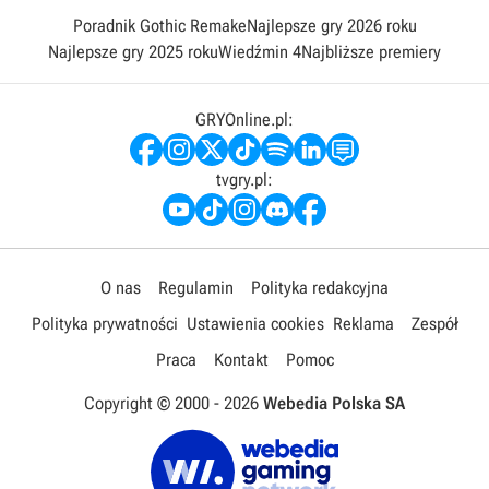
Poradnik Gothic Remake
Najlepsze gry 2026 roku
Najlepsze gry 2025 roku
Wiedźmin 4
Najbliższe premiery
GRYOnline.pl:
tvgry.pl:
O nas
Regulamin
Polityka redakcyjna
Polityka prywatności
Ustawienia cookies
Reklama
Zespół
Praca
Kontakt
Pomoc
Copyright © 2000 -
2026
Webedia Polska SA