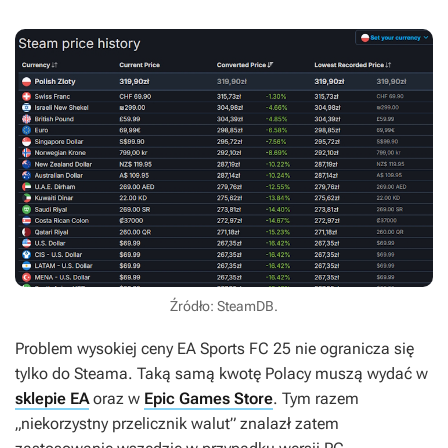
Źródło: SteamDB.
Problem wysokiej ceny
EA Sports FC 25
nie ogranicza się
tylko do Steama. Taką samą kwotę Polacy muszą wydać w
sklepie EA
oraz w
Epic Games Store
. Tym razem
„niekorzystny przelicznik walut” znalazł zatem