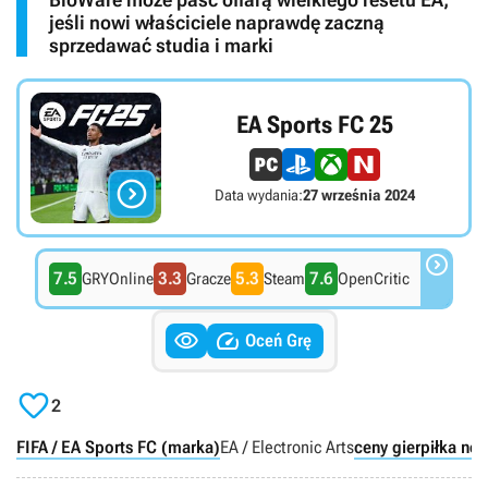
jeśli nowi właściciele naprawdę zaczną
sprzedawać studia i marki
EA Sports FC 25

Data wydania:
27 września 2024

7.5
3.3
5.3
7.6
GRYOnline
Gracze
Steam
OpenCritic


Oceń Grę

2
FIFA / EA Sports FC (marka)
EA / Electronic Arts
ceny gier
piłka noż