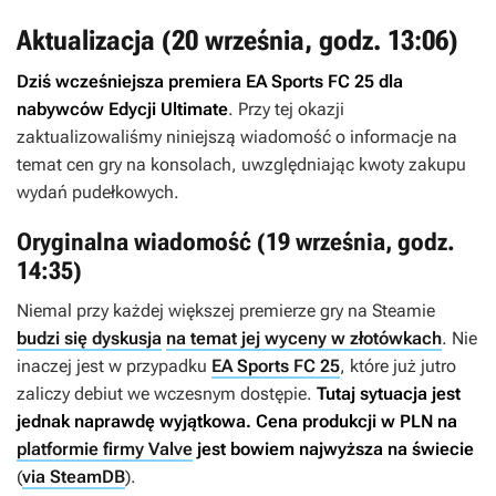
Aktualizacja (20 września, godz. 13:06)
Dziś wcześniejsza premiera
EA Sports FC 25
dla
nabywców Edycji Ultimate
. Przy tej okazji
zaktualizowaliśmy niniejszą wiadomość o informacje na
temat cen gry na konsolach, uwzględniając kwoty zakupu
wydań pudełkowych.
Oryginalna wiadomość (19 września, godz.
14:35)
Niemal przy każdej większej premierze gry na Steamie
budzi się dyskusja
na temat jej wyceny w złotówkach
. Nie
inaczej jest w przypadku
EA Sports FC 25
, które już jutro
zaliczy debiut we wczesnym dostępie.
Tutaj sytuacja jest
jednak naprawdę wyjątkowa. Cena produkcji w PLN na
platformie firmy Valve
jest bowiem najwyższa na świecie
(
via SteamDB
).