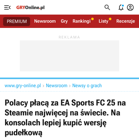




Newsroom
Gry
Rankingi
Listy
Recenzje
PREMIUM
www.gry-online.pl
Newsroom
Newsy o grach


Polacy płacą za EA Sports FC 25 na
Steamie najwięcej na świecie. Na
konsolach lepiej kupić wersję
pudełkową