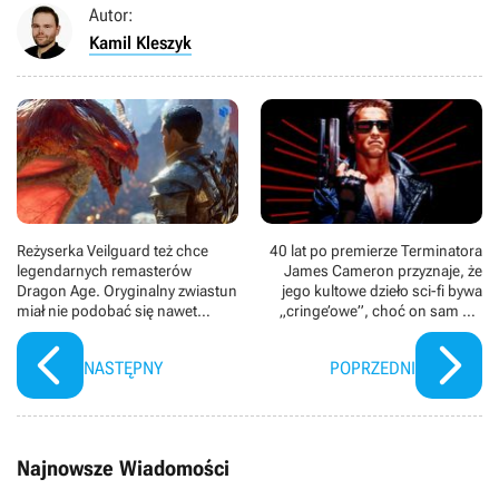
Autor:
Kamil Kleszyk
Reżyserka Veilguard też chce
40 lat po premierze Terminatora
legendarnych remasterów
James Cameron przyznaje, że
Dragon Age. Oryginalny zwiastun
jego kultowe dzieło sci-fi bywa
miał nie podobać się nawet
„cringe’owe”, choć on sam nie
twórcom
czuje się zażenowany
NASTĘPNY
POPRZEDNI
Najnowsze Wiadomości