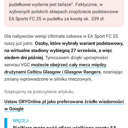
pudełkowe wydanie jest tańsze”. Faktycznie, w
wybranych polskich sklepach znajdziecie podstawowe
EA Sports FC 25
w pudełku za kwotę ok. 339 zł.
Dla nabywców wersji Ultimate zabawa w
EA Sport FC 25
ruszy już jutro.
Osoby, które wybrały wariant podstawowy,
na wirtualne stadiony wybiegną 27 września, a więc
siedem dni później
. Tymczasem dzięki uprzejmości
serwisu VGC
możecie obejrzeć cały mecz między
drużynami Celticu Glasgow i Glasgow Rangers
, oceniając
zmiany wprowadzone w silniku meczowym.
Dziękujemy za przeczytanie artykułu.
Ustaw GRYOnline.pl jako preferowane źródło wiadomości
w Google
WIĘCEJ:
BioWare może paść ofiarą wielkiego resetu EA,