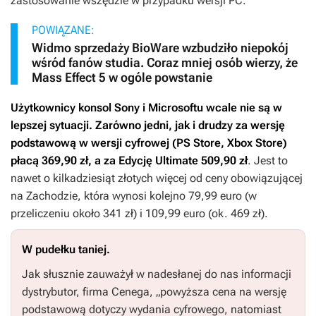
zastosowanie wszędzie w przypadku wersji PC.
POWIĄZANE:
Widmo sprzedaży BioWare wzbudziło niepokój
wśród fanów studia. Coraz mniej osób wierzy, że
Mass Effect 5 w ogóle powstanie
Użytkownicy konsol Sony i Microsoftu wcale nie są w
lepszej sytuacji. Zarówno jedni, jak i drudzy za wersję
podstawową w wersji cyfrowej (PS Store, Xbox Store)
płacą 369,90 zł, a za Edycję Ultimate 509,90 zł
. Jest to
nawet o kilkadziesiąt złotych więcej od ceny obowiązującej
na Zachodzie, która wynosi kolejno 79,99 euro (w
przeliczeniu około 341 zł) i 109,99 euro (ok. 469 zł).
W pudełku taniej.
Jak słusznie zauważył w nadesłanej do nas informacji
dystrybutor, firma Cenega, „powyższa cena na wersję
podstawową dotyczy wydania cyfrowego, natomiast