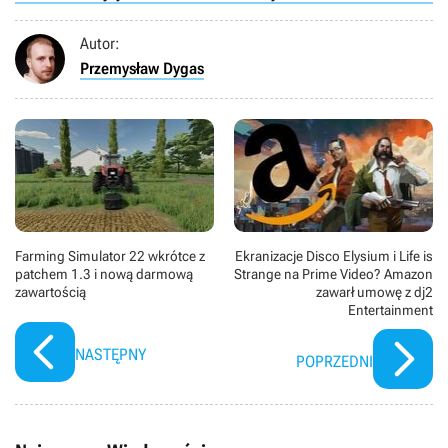
tytułowy mistrz Jedi i były nauczyciel Anakina
Skywalkera, Obi-Wan Kenobi. Po upadku galaktycznej
Autor:
Republiki, czystce przeprowadzonej na rycerzach Jedi i
powstaniu galaktycznego Imperium, Kenobi osiedla się
Przemysław Dygas
na planecie Tatooine. Tam w ukryciu czuwa nad synem
Anakina, Lukiem. W serialu wystąpili m. in. Ewan
McGregor (Obi-Wan Kenobi), Hayden Christensen
(Anakin Skywalker), Joel Edgerton (Owen Lars) i Bonnie
Piesse (Beru Lars).
Farming Simulator 22 wkrótce z
Ekranizacje Disco Elysium i Life is
patchem 1.3 i nową darmową
Strange na Prime Video? Amazon
zawartością
zawarł umowę z dj2
Entertainment
NASTĘPNY
POPRZEDNI