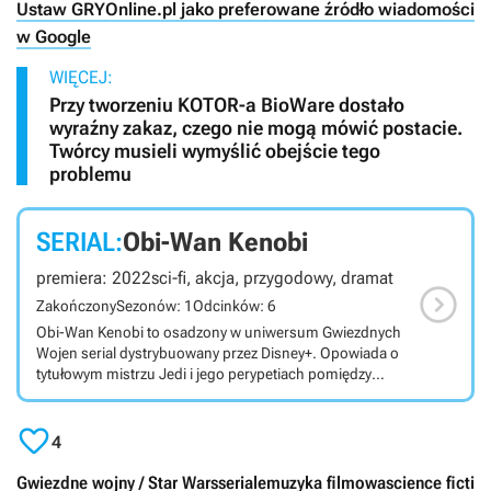
Ustaw GRYOnline.pl jako preferowane źródło wiadomości
w Google
WIĘCEJ:
Przy tworzeniu KOTOR-a BioWare dostało
wyraźny zakaz, czego nie mogą mówić postacie.
Twórcy musieli wymyślić obejście tego
problemu
SERIAL:
Obi-Wan Kenobi
premiera: 2022
sci-fi, akcja, przygodowy, dramat

Zakończony
Sezonów: 1
Odcinków: 6
Obi-Wan Kenobi to osadzony w uniwersum Gwiezdnych
Wojen serial dystrybuowany przez Disney+. Opowiada o
tytułowym mistrzu Jedi i jego perypetiach pomiędzy
filmami Zemsta Sithów i Nowa Nadzieja. Obi-Wan
Kenobi to dystrybuowany przez Disney+ serial osadzony

w szalenie popularnym uniwersum Gwiezdnych Wojen.
4
Akcja serialu ma miejsce pomiędzy filmami Zemsta
Sithów i Nowa Nadzieja. Jego głównym bohaterem jest
Gwiezdne wojny / Star Wars
seriale
muzyka filmowa
science fictio