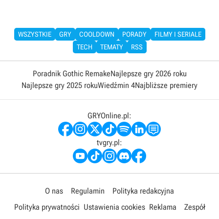
WSZYSTKIE
GRY
COOLDOWN
PORADY
FILMY I SERIALE
TECH
TEMATY
RSS
Poradnik Gothic Remake
Najlepsze gry 2026 roku
Najlepsze gry 2025 roku
Wiedźmin 4
Najbliższe premiery
GRYOnline.pl:
tvgry.pl:
O nas
Regulamin
Polityka redakcyjna
Polityka prywatności
Ustawienia cookies
Reklama
Zespół