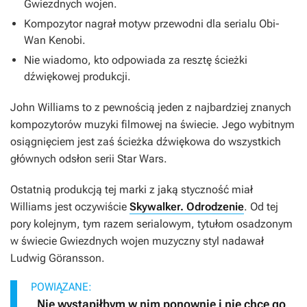
Gwiezdnych wojen
.
Kompozytor nagrał motyw przewodni dla serialu
Obi-
Wan Kenobi
.
Nie wiadomo, kto odpowiada za resztę ścieżki
dźwiękowej produkcji.
John Williams to z pewnością jeden z najbardziej znanych
kompozytorów muzyki filmowej na świecie. Jego wybitnym
osiągnięciem jest zaś ścieżka dźwiękowa do wszystkich
głównych odsłon serii
Star Wars
.
Ostatnią produkcją tej marki z jaką styczność miał
Williams jest oczywiście
Skywalker. Odrodzenie
. Od tej
pory kolejnym, tym razem serialowym, tytułom osadzonym
w świecie
Gwiezdnych wojen
muzyczny styl nadawał
Ludwig Göransson.
POWIĄZANE:
„Nie wystąpiłbym w nim ponownie i nie chcę go