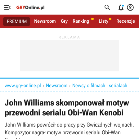




Newsroom
Gry
Rankingi
Listy
Recenzje
PREMIUM
www.gry-online.pl
Newsroom
Newsy o filmach i serialach


John Williams skomponował motyw
przewodni serialu Obi-Wan Kenobi
John Williams powrócił do pracy przy Gwiezdnych wojnach.
Kompozytor nagrał motyw przewodni serialu Obi-Wan