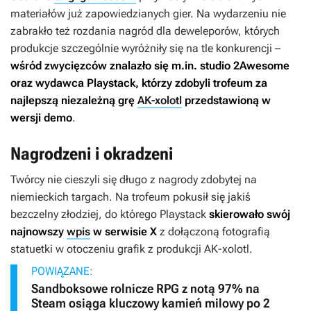
materiałów już zapowiedzianych gier. Na wydarzeniu nie
zabrakło też rozdania nagród dla deweleporów, których
produkcje szczególnie wyróżniły się na tle konkurencji –
wśród zwycięzców znalazło się m.in. studio 2Awesome
oraz wydawca Playstack, którzy zdobyli trofeum za
najlepszą niezależną grę
AK-xolotl
przedstawioną w
wersji demo
.
Nagrodzeni i okradzeni
Twórcy nie cieszyli się długo z nagrody zdobytej na
niemieckich targach. Na trofeum pokusił się jakiś
bezczelny złodziej, do którego Playstack
skierowało swój
najnowszy
wpis
w serwisie X
z dołączoną fotografią
statuetki w otoczeniu grafik z produkcji
AK-xolotl
.
POWIĄZANE:
Sandboksowe rolnicze RPG z notą 97% na
Steam osiąga kluczowy kamień milowy po 2