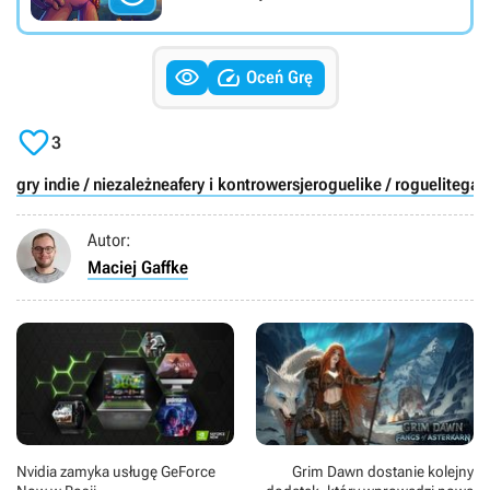


Oceń Grę

3
gry indie / niezależne
afery i kontrowersje
roguelike / roguelite
gam
Autor:
Maciej Gaffke
Nvidia zamyka usługę GeForce
Grim Dawn dostanie kolejny