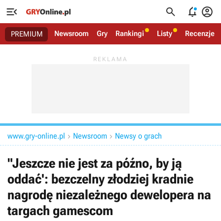




Newsroom
Gry
Rankingi
Listy
Recenzje
PREMIUM
www.gry-online.pl
Newsroom
Newsy o grach


"Jeszcze nie jest za późno, by ją
oddać': bezczelny złodziej kradnie
nagrodę niezależnego dewelopera na
targach gamescom