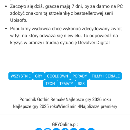
Zaczęło się dziś, gracze mają 7 dni, by za darmo na PC
zdobyć znakomitą strzelankę z bestsellerowej serii
Ubisoftu
Popularny wydawca chce wykonać zdecydowany zwrot
w tył, na który odważa się niewielu. To odpowiedź na
kryzys w branży i trudną sytuację Devolver Digital
WSZYSTKIE
GRY
COOLDOWN
PORADY
FILMY I SERIALE
TECH
TEMATY
RSS
Poradnik Gothic Remake
Najlepsze gry 2026 roku
Najlepsze gry 2025 roku
Wiedźmin 4
Najbliższe premiery
GRYOnline.pl: