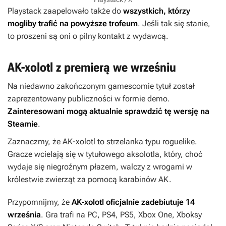
Playstack zaapelowało także do
wszystkich, którzy
mogliby trafić na powyższe trofeum
. Jeśli tak się stanie,
to proszeni są oni o pilny kontakt z wydawcą.
AK-xolotl z premierą we wrześniu
Na niedawno zakończonym gamescomie tytuł został
zaprezentowany publiczności w formie demo.
Zainteresowani mogą aktualnie sprawdzić tę wersję na
Steamie
.
Zaznaczmy, że
AK-xolotl
to strzelanka typu roguelike.
Gracze wcielają się w tytułowego aksolotla, który, choć
wydaje się niegroźnym płazem, walczy z wrogami w
królestwie zwierząt za pomocą karabinów AK.
Przypomnijmy, że
AK-xolotl
oficjalnie zadebiutuje 14
września
. Gra trafi na PC, PS4, PS5, Xbox One, Xboksy