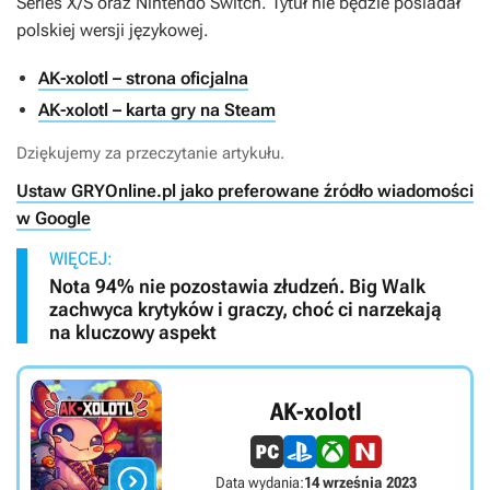
Series X/S oraz Nintendo Switch. Tytuł nie będzie posiadał
polskiej wersji językowej.
AK-xolotl – strona oficjalna
AK-xolotl – karta gry na Steam
Dziękujemy za przeczytanie artykułu.
Ustaw GRYOnline.pl jako preferowane źródło wiadomości
w Google
WIĘCEJ:
Nota 94% nie pozostawia złudzeń. Big Walk
zachwyca krytyków i graczy, choć ci narzekają
na kluczowy aspekt
AK-xolotl

Data wydania:
14 września 2023