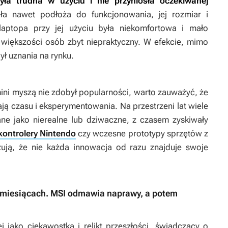
yła trudna w użyciu i nie przyniosła oczekiwanej
a nawet podłoża do funkcjonowania, jej rozmiar i
laptopa przy jej użyciu była niekomfortowa i mało
 większości osób zbyt niepraktyczny. W efekcie, mimo
ył uznania na rynku.
ni myszą nie zdobył popularności, warto zauważyć, że
ą czasu i eksperymentowania. Na przestrzeni lat wiele
ane jako nierealne lub dziwaczne, z czasem zyskiwały
kontrolery Nintendo
czy wczesne prototypy sprzętów z
ją, że nie każda innowacja od razu znajduje swoje
 miesiącach. MSI odmawia naprawy, a potem
j jako ciekawostka i relikt przeszłości, świadczący o