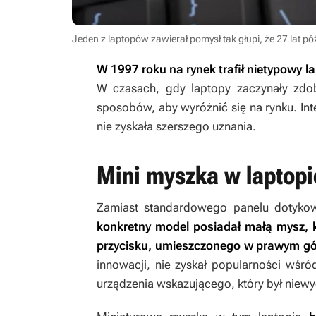
Jeden z laptopów zawierał pomysł tak głupi, że 27 lat p
W 1997 roku na rynek trafił nietypowy l
W czasach, gdy laptopy zaczynały zdo
sposobów, aby wyróżnić się na rynku. Int
nie zyskała szerszego uznania.
Mini myszka w laptopi
Zamiast standardowego panelu dotykow
konkretny model posiadał małą mysz, k
przycisku, umieszczonego w prawym g
innowacji, nie zyskał popularności wśr
urządzenia wskazującego, który był niewy