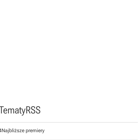
Tematy
RSS
4
Najbliższe premiery