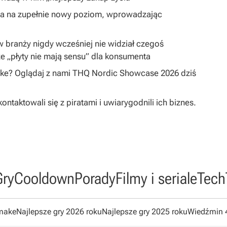
ta na zupełnie nowy poziom, wprowadzając
 w branży nigdy wcześniej nie widział czegoś
e „płyty nie mają sensu” dla konsumenta
ake? Oglądaj z nami THQ Nordic Showcase 2026 dziś
taktowali się z piratami i uwiarygodnili ich biznes.
Gry
Cooldown
Porady
Filmy i seriale
Tech
emake
Najlepsze gry 2026 roku
Najlepsze gry 2025 roku
Wiedźmin 