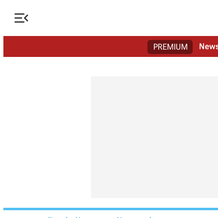

New
PREMIUM