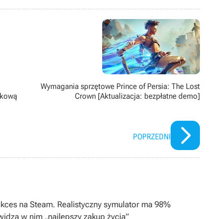
tem decyzji o podjęciu i ukończeniu studiów z filologii angielskiej.
Wymagania sprzętowe Prince of Persia: The Lost
nkową
Crown [Aktualizacja: bezpłatne demo]
POPRZEDNI
ukces na Steam. Realistyczny symulator ma 98%
widzą w nim „najlepszy zakup życia”