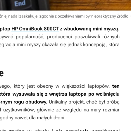
óźniej nadal zaskakuje: zgodnie z oczekiwaniami był niepraktyczny
Źródło: 
aptop
HP OmniBook 800CT
z wbudowaną mini myszą.
bywać popularność, producenci poszukiwali różnych
egracja mini myszy okazała się jednak koncepcją, która
e
ego, który jest obecny w większości laptopów,
ten
tóra wysuwała się z wnętrza laptopa po wciśnięciu
órnym rogu obudowy.
Unikalny projekt, choć był próbą
ód użytkowników, głównie ze względu na mały rozmiar
godny nawet dla małych dłoni.