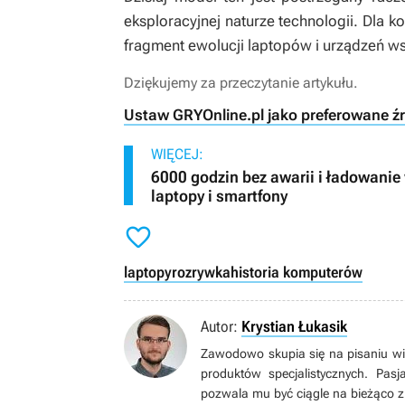
eksploracyjnej naturze technologii. Dla ko
fragment ewolucji laptopów i urządzeń w
Dziękujemy za przeczytanie artykułu.
Ustaw GRYOnline.pl jako preferowane ź
WIĘCEJ:
6000 godzin bez awarii i ładowani
laptopy i smartfony

laptopy
rozrywka
historia komputerów
Autor:
Krystian Łukasik
Zawodowo skupia się na pisaniu wia
produktów specjalistycznych. Pa
pozwala mu być ciągle na bieżąco z