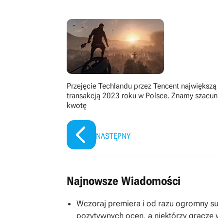
języka angielskiego stało się fundamen
Przejęcie Techlandu przez Tencent największą
transakcją 2023 roku w Polsce. Znamy szacu
kwotę
NASTĘPNY
Najnowsze Wiadomości
Wczoraj premiera i od razu ogromny s
pozytywnych ocen, a niektórzy gracze 