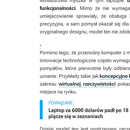
Miniaturowa myszka w tym laptopie
b
funkcjonalności
. Mimo że nie wymagał
umiejscowienie sprawiały, że obsługa 
precyzyjna, a sam pomysł okazał się dla
oryginalnego designu, model ten nie zdob
-
Pomimo tego, że przenośny komputer z mi
innowacje technologiczne często wymagaj
pomysłów, które pierwotnie były odbier
uznanie. Przykłady takie jak
koncepcyjne 
zakresu
wirtualnej rzeczywistości
pokazu
miejsce na rynku.
POWIĄZANE:
Laptop za 6000 dolarów padł po 18
plącze się w zeznaniach
Dzisiaj model ten jest postrzegany racze