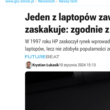
www.gry-online.pl
Newsroom
Newsy tech


Jeden z laptopów zaw
zaskakuje: zgodnie z
W 1997 roku HP zaskoczył rynek wprowadz
laptopów, lecz nie zdobyła popularności 
Krystian Łukasik
10 stycznia 2024 15:13