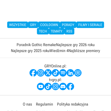
WSZYSTKIE
GRY
COOLDOWN
PORADY
FILMY I SERIALE
TECH
TEMATY
RSS
Poradnik Gothic Remake
Najlepsze gry 2026 roku
Najlepsze gry 2025 roku
Wiedźmin 4
Najbliższe premiery
GRYOnline.pl:
tvgry.pl:
O nas
Regulamin
Polityka redakcyjna