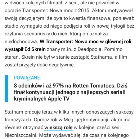
w dwóch kolejnych filmach z serii, ale nie powrócił w
obrazie
Transporter: Nowa moc
z 2015. Aktor umotywował
swoją decyzję tym, że była to kwestia finansowa, ponieważ
studio wymagało od niego podjęcia roli w nowej trylogii bez
czytania scenariuszy do nich, którą on uznał za
niedochodową.
W
Transporter: Nowa moc
w głównej roli
wystąpił Ed Skrein
znany m.in. z
Deadpoola
. Pomimo
starań, Skrein nie był w stanie zastąpić Stathama, a film
został przyjęty dość negatywnie.
POWIĄZANE:
8 odcinków i aż 97% na Rotten Tomatoes. Dziś
finał kontynuacji jednego z najlepszych seriali
kryminalnych Apple TV
Statham pracuje teraz w kilku innych odnoszących sukcesy
franczyzach. Oprócz roli w
Meg
i jej kontynuacji, aktor ma
również otrzymać
większą rolę
w kolejnej części serii
Niezniszczalni
. Może wydawać się, że czas na kolejnego