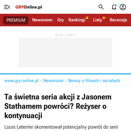




Newsroom
Gry
Rankingi
Listy
Recenzje
PREMIUM
www.gry-online.pl
Newsroom
Newsy o filmach i serialach


Ta świetna seria akcji z Jasonem
Stathamem powróci? Reżyser o
kontynuacji
Louis Leterrier skomentował potencjalny powrót do serii