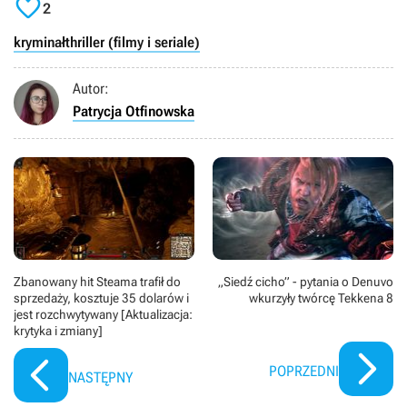

2
kryminał
thriller (filmy i seriale)
Autor:
Patrycja Otfinowska
Zbanowany hit Steama trafił do
„Siedź cicho” - pytania o Denuvo
sprzedaży, kosztuje 35 dolarów i
wkurzyły twórcę Tekkena 8
jest rozchwytywany [Aktualizacja:
krytyka i zmiany]
POPRZEDNI
NASTĘPNY