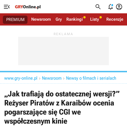




Newsroom
Gry
Rankingi
Listy
Recenzje
PREMIUM
www.gry-online.pl
Newsroom
Newsy o filmach i serialach


„Jak trafiają do ostatecznej wersji?”
Reżyser Piratów z Karaibów ocenia
pogarszające się CGI we
współczesnym kinie