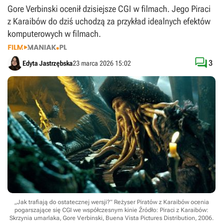
Gore Verbinski ocenił dzisiejsze CGI w filmach. Jego Piraci
z Karaibów do dziś uchodzą za przykład idealnych efektów
komputerowych w filmach.

3
Edyta Jastrzębska
23 marca 2026 15:02
„Jak trafiają do ostatecznej wersji?” Reżyser Piratów z Karaibów ocenia
pogarszające się CGI we współczesnym kinie
Źródło: Piraci z Karaibów:
Skrzynia umarlaka, Gore Verbinski, Buena Vista Pictures Distribution, 2006
.