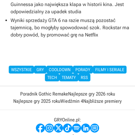
Guinnessa jako największa klapa w historii kina. Jest
odpowiedzialny za upadek studia
Wyniki sprzedaży GTA 6 na razie muszą pozostać
tajemnicą, bo mogłyby spowodować szok. Rockstar ma
dobry powód, by promować grę na Netflix
WSZYSTKIE
GRY
COOLDOWN
PORADY
FILMY I SERIALE
TECH
TEMATY
RSS
Poradnik Gothic Remake
Najlepsze gry 2026 roku
Najlepsze gry 2025 roku
Wiedźmin 4
Najbliższe premiery
GRYOnline.pl: