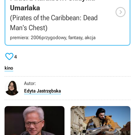
Umarlaka

(Pirates of the Caribbean: Dead
Man's Chest)
premiera: 2006
przygodowy, fantasy, akcja

4
kino
Autor:
Edyta Jastrzębska