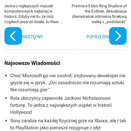
Jedna z najlepszych myszek
Premiera Elden Ring Shadow of
komputerowych najtaniej w
the Erdtree. Aktualizacja
historii. Gdyby nie to, że mój
diametralnie odmienia finałową
Logitech jeszcze działa, to Razer
walkę z „podstawki”
Basilisk V3 byłby już w drodze do
mnie
NASTĘPNY
POPRZEDNI
Najnowsze Wiadomości
Choć Microsoft go nie zwolnił, zirytowany deweloper nie
gryzie się w język. „Oni zasadniczo nie rozumieją sztuki.
Nie rozumieją gier”
Rola złoczyńcy zapewniła Jackowi Nicholsonowi
fortunę. To jedna z największych wypłat w historii
Hollywood
Sony zarabia na każdej fizycznej grze na Xboxa, ale i tak
to PlayStation jako pierwsze rezygnuje z płyt