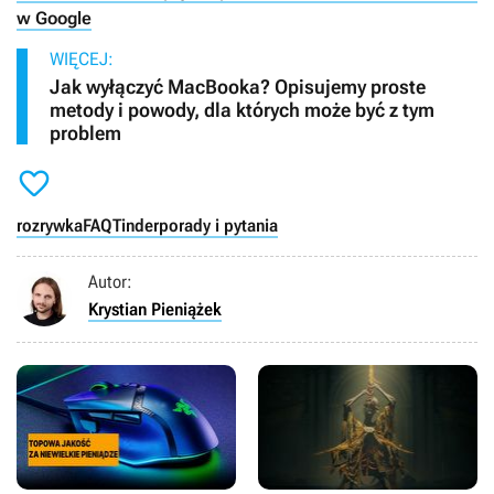
w Google
WIĘCEJ:
Jak wyłączyć MacBooka? Opisujemy proste
metody i powody, dla których może być z tym
problem

rozrywka
FAQ
Tinder
porady i pytania
Autor:
Krystian Pieniążek