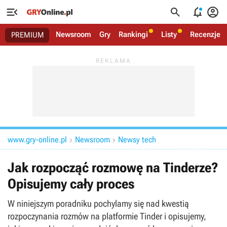




Newsroom
Gry
Rankingi
Listy
Recenzje
PREMIUM
www.gry-online.pl
Newsroom
Newsy tech


Jak rozpocząć rozmowę na Tinderze?
Opisujemy cały proces
W niniejszym poradniku pochylamy się nad kwestią
rozpoczynania rozmów na platformie Tinder i opisujemy,