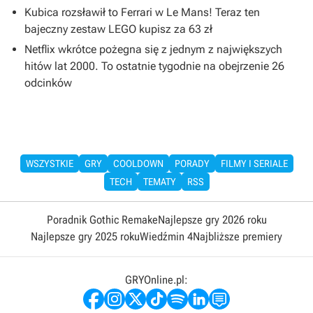
Kubica rozsławił to Ferrari w Le Mans! Teraz ten
bajeczny zestaw LEGO kupisz za 63 zł
Netflix wkrótce pożegna się z jednym z największych
hitów lat 2000. To ostatnie tygodnie na obejrzenie 26
odcinków
WSZYSTKIE
GRY
COOLDOWN
PORADY
FILMY I SERIALE
TECH
TEMATY
RSS
Poradnik Gothic Remake
Najlepsze gry 2026 roku
Najlepsze gry 2025 roku
Wiedźmin 4
Najbliższe premiery
GRYOnline.pl: