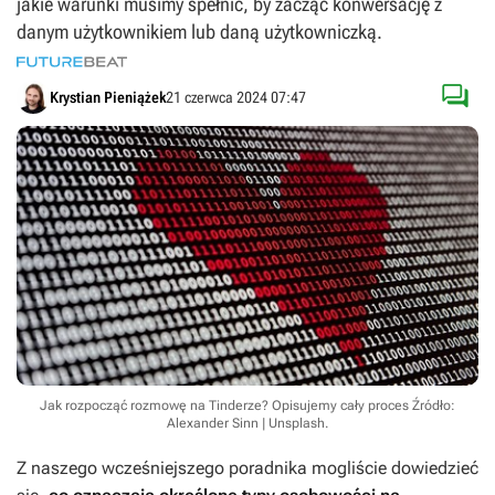
jakie warunki musimy spełnić, by zacząć konwersację z
danym użytkownikiem lub daną użytkowniczką.

Krystian Pieniążek
21 czerwca 2024 07:47
Jak rozpocząć rozmowę na Tinderze? Opisujemy cały proces
Źródło:
Alexander Sinn | Unsplash
.
Z naszego wcześniejszego poradnika mogliście dowiedzieć