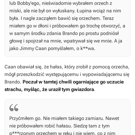
lub Bobby'ego, nieświadomie wybrałem orzech z
miski, ale nie był on wyłuskany. Łupina wciąż na nim
była. I nagle zacząłem bawić się orzechem. Teraz
miałem go w dłoni i próbowałem go trochę otworzyć, a
w samym środku zdania Brando po prostu podniósł
głowę i spojrzał na mnie, wpatrywał się we mnie. A ja
jako Jimmy Caan pomyślałem, o k**wa.
Caan obawiał się, że hałas, który zrobił z pomocą orzecha,
mógł przeszkodzić występującemu i wypowiadającemu się
Brando.
Poczuł w tamtej chwili ogarniające go uczucie
strachu, myśląc, że uraził tym gwiazdora
.
Przyćmiłem go. Nie miałem takiego zamiaru. Nawet
nie próbowałem robić hałasu. Siedzę tam z tym
p***rzonym orzechem w ręku i nie wiem, co z nim