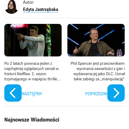
Autor:
Edyta Jastrzębska
Po 2 latach powraca jeden z
Phil Spencer jest przeciwnikiem
najchętniej oglądanych seriali w
wycinania zawartości z gier i
historii Netflixa. 2. sezon
wydawania jej jako DLC. Uznał
trzymającego w napięciu thrillera
takie zabiegi za „manipulację”
akcji ma już zwiastun i datę
premiery
NASTĘPNY
POPRZEDNI
Najnowsze Wiadomości