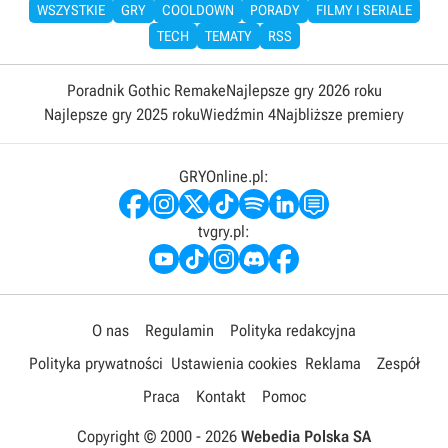
WSZYSTKIE
GRY
COOLDOWN
PORADY
FILMY I SERIALE
TECH
TEMATY
RSS
Poradnik Gothic Remake
Najlepsze gry 2026 roku
Najlepsze gry 2025 roku
Wiedźmin 4
Najbliższe premiery
GRYOnline.pl:
tvgry.pl:
O nas
Regulamin
Polityka redakcyjna
Polityka prywatności
Ustawienia cookies
Reklama
Zespół
Praca
Kontakt
Pomoc
Copyright © 2000 -
2026
Webedia Polska SA