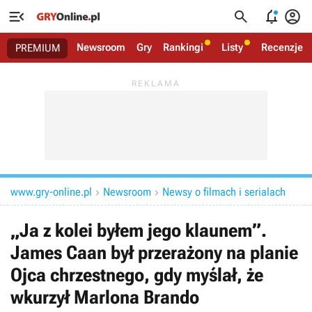




Newsroom
Gry
Rankingi
Listy
Recenzje
PREMIUM
www.gry-online.pl
Newsroom
Newsy o filmach i serialach


„Ja z kolei byłem jego klaunem”.
James Caan był przerażony na planie
Ojca chrzestnego, gdy myślał, że
wkurzył Marlona Brando