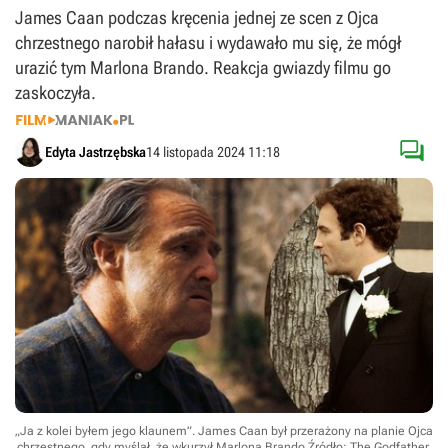
James Caan podczas kręcenia jednej ze scen z Ojca
chrzestnego narobił hałasu i wydawało mu się, że mógł
urazić tym Marlona Brando. Reakcja gwiazdy filmu go
zaskoczyła.

Edyta Jastrzębska
14 listopada 2024 11:18
„Ja z kolei byłem jego klaunem”. James Caan był przerażony na planie Ojca
chrzestnego, gdy myślał, że wkurzył Marlona Brando
Źródło: The Godfather,