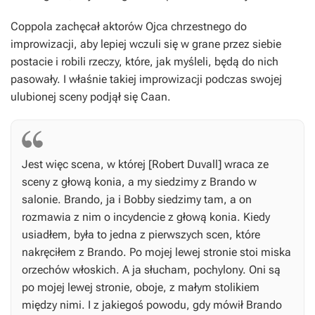
Coppola zachęcał aktorów
Ojca chrzestnego
do
improwizacji, aby lepiej wczuli się w grane przez siebie
postacie i robili rzeczy, które, jak myśleli, będą do nich
pasowały. I właśnie takiej improwizacji podczas swojej
ulubionej sceny podjął się Caan.
Jest więc scena, w której [Robert Duvall] wraca ze
sceny z głową konia, a my siedzimy z Brando w
salonie. Brando, ja i Bobby siedzimy tam, a on
rozmawia z nim o incydencie z głową konia. Kiedy
usiadłem, była to jedna z pierwszych scen, które
nakręciłem z Brando. Po mojej lewej stronie stoi miska
orzechów włoskich. A ja słucham, pochylony. Oni są
po mojej lewej stronie, oboje, z małym stolikiem
między nimi. I z jakiegoś powodu, gdy mówił Brando