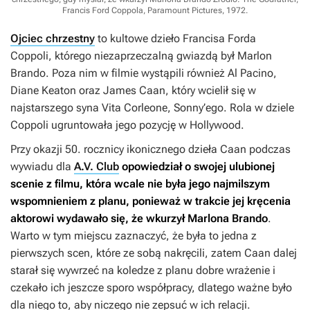
Francis Ford Coppola, Paramount Pictures, 1972
.
Ojciec chrzestny
to kultowe dzieło Francisa Forda
Coppoli, którego niezaprzeczalną gwiazdą był Marlon
Brando. Poza nim w filmie wystąpili również Al Pacino,
Diane Keaton oraz James Caan, który wcielił się w
najstarszego syna Vita Corleone, Sonny’ego. Rola w dziele
Coppoli ugruntowała jego pozycję w Hollywood.
Przy okazji 50. rocznicy ikonicznego dzieła Caan podczas
wywiadu dla
A.V. Club
opowiedział o swojej ulubionej
scenie z filmu, która wcale nie była jego najmilszym
wspomnieniem z planu, ponieważ w trakcie jej kręcenia
aktorowi wydawało się, że wkurzył Marlona Brando
.
Warto w tym miejscu zaznaczyć, że była to jedna z
pierwszych scen, które ze sobą nakręcili, zatem Caan dalej
starał się wywrzeć na koledze z planu dobre wrażenie i
czekało ich jeszcze sporo współpracy, dlatego ważne było
dla niego to, aby niczego nie zepsuć w ich relacji.