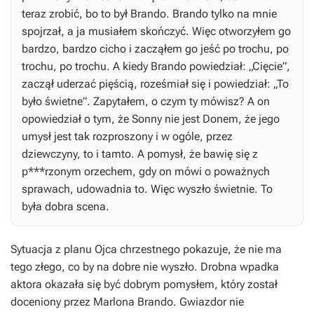
teraz zrobić, bo to był Brando. Brando tylko na mnie
spojrzał, a ja musiałem skończyć. Więc otworzyłem go
bardzo, bardzo cicho i zacząłem go jeść po trochu, po
trochu, po trochu. A kiedy Brando powiedział: „Cięcie”,
zaczął uderzać pięścią, roześmiał się i powiedział: „To
było świetne”. Zapytałem, o czym ty mówisz? A on
opowiedział o tym, że Sonny nie jest Donem, że jego
umysł jest tak rozproszony i w ogóle, przez
dziewczyny, to i tamto. A pomysł, że bawię się z
p***rzonym orzechem, gdy on mówi o poważnych
sprawach, udowadnia to. Więc wyszło świetnie. To
była dobra scena.
Sytuacja z planu
Ojca chrzestnego
pokazuje, że nie ma
tego złego, co by na dobre nie wyszło. Drobna wpadka
aktora okazała się być dobrym pomysłem, który został
doceniony przez Marlona Brando. Gwiazdor nie