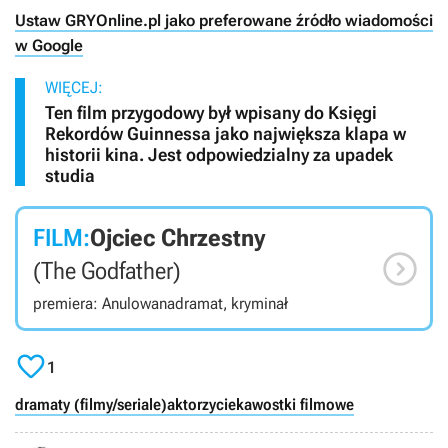
Ustaw GRYOnline.pl jako preferowane źródło wiadomości
w Google
WIĘCEJ:
Ten film przygodowy był wpisany do Księgi
Rekordów Guinnessa jako największa klapa w
historii kina. Jest odpowiedzialny za upadek
studia
FILM:
Ojciec Chrzestny

(The Godfather)
premiera: Anulowana
dramat, kryminał

1
dramaty (filmy/seriale)
aktorzy
ciekawostki filmowe