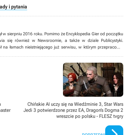
ady i pytania
ł w sierpniu 2016 roku. Pomimo że Encyklopedia Gier od początku
wia się również w Newsroomie, a także w dziale Publicystyki.
na łamach nieistniejącego już serwisu, w którym przepracował
oznawstwo na Akademii Górniczo-Hutniczej w Krakowie. Prowadzi
two, kocha górskie wędrówki, jest fanem nu metalu, interesuje się
Najlepiej czuje się w grach akcji z otwartym światem i RPG-ach,
 czy strzelankami.
m
Chińskie AI uczy się na Wiedźminie 3, Star Wars
master
Jedi 3 potwierdzone przez EA, Dragon’s Dogma 2
wreszcie po polsku - FLESZ tvgry