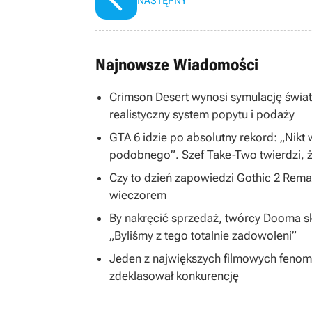
NASTĘPNY
Najnowsze Wiadomości
Crimson Desert wynosi symulację świa
realistyczny system popytu i podaży
GTA 6 idzie po absolutny rekord: „Nikt
podobnego”. Szef Take-Two twierdzi, ż
Czy to dzień zapowiedzi Gothic 2 Rem
wieczorem
By nakręcić sprzedaż, twórcy Dooma skon
„Byliśmy z tego totalnie zadowoleni”
Jeden z największych filmowych fenom
zdeklasował konkurencję