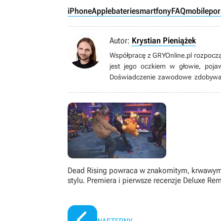
iPhone
Apple
baterie
smartfony
FAQ
mobile
por
Autor:
Krystian Pieniążek
Współpracę z GRYOnline.pl rozpoczą
jest jego oczkiem w głowie, poja
Doświadczenie zawodowe zdobywał 
niemal trzy lata. Ukończył Kultur
własną firmę, biega, uprawia kolars
kosmosem, a także oczywiście gra. 
choć nie pogardzi dobrymi wyścigami
Dead Rising powraca w znakomitym, krwawy
stylu. Premiera i pierwsze recenzje Deluxe Re