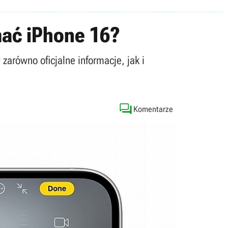
mać iPhone 16?
arówno oficjalne informacje, jak i

Komentarze