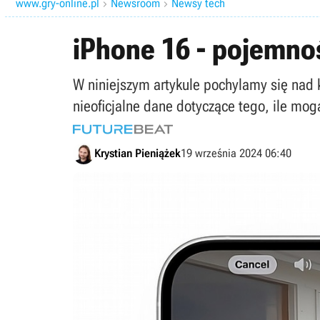
www.gry-online.pl
Newsroom
Newsy tech


iPhone 16 - pojemnoś
W niniejszym artykule pochylamy się nad k
nieoficjalne dane dotyczące tego, ile mo
Krystian Pieniążek
19 września 2024 06:40