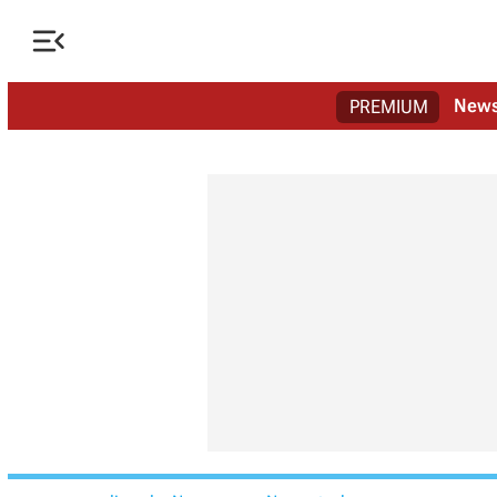

New
PREMIUM