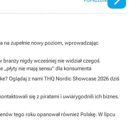
POPRZEDNI
ta na zupełnie nowy poziom, wprowadzając
 w branży nigdy wcześniej nie widział czegoś
e „płyty nie mają sensu” dla konsumenta
ake? Oglądaj z nami THQ Nordic Showcase 2026 dziś
taktowali się z piratami i uwiarygodnili ich biznes.
enów tego roku opanował również Polskę. W lipcu