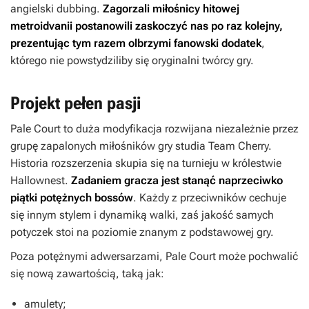
angielski dubbing.
Zagorzali
miłośnicy hitowej
metroidvanii postanowili zaskoczyć nas po raz kolejny,
prezentując tym razem olbrzymi fanowski dodatek
,
którego nie powstydziliby się oryginalni twórcy gry.
Projekt pełen pasji
Pale Court
to duża modyfikacja rozwijana niezależnie przez
grupę zapalonych miłośników gry studia Team Cherry.
Historia rozszerzenia skupia się na turnieju w królestwie
Hallownest.
Zadaniem gracza jest stanąć naprzeciwko
piątki potężnych bossów
. Każdy z przeciwników cechuje
się innym stylem i dynamiką walki, zaś jakość samych
potyczek stoi na poziomie znanym z podstawowej gry.
Poza potężnymi adwersarzami,
Pale Court
może pochwalić
się nową zawartością, taką jak:
amulety;