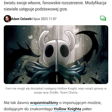
światu swoje własne, fanowskie rozszerzenie. Modyfikacja
niewiele ustępuje podstawowej grze.

Adam Celarek
4 lipca 2023 11:07
Fani nie mogli się doczekać następcy Hollow Knight, więc wzięli sprawy w
swoje ręce
Źródło: Team Cherry
.
Nie tak dawno
wspominaliśmy
o imponującym modzie,
dodającym do znakomitego
Hollow Knighta
pełen