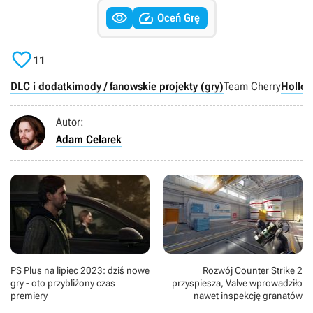


Oceń Grę

11
DLC i dodatki
mody / fanowskie projekty (gry)
Team Cherry
Hollow
Autor:
Adam Celarek
PS Plus na lipiec 2023: dziś nowe
Rozwój Counter Strike 2
gry - oto przybliżony czas
przyspiesza, Valve wprowadziło
premiery
nawet inspekcję granatów