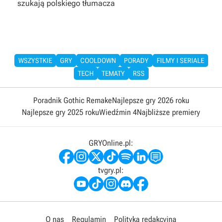
szukają polskiego tłumacza
WSZYSTKIE
GRY
COOLDOWN
PORADY
FILMY I SERIALE
TECH
TEMATY
RSS
Poradnik Gothic Remake
Najlepsze gry 2026 roku
Najlepsze gry 2025 roku
Wiedźmin 4
Najbliższe premiery
GRYOnline.pl:
tvgry.pl:
O nas
Regulamin
Polityka redakcyjna