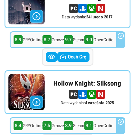

Data wydania:
24 lutego 2017

8.9
8.7
9.7
9.0
GRYOnline
Gracze
Steam
OpenCritic


Oceń Grę
Hollow Knight: Silksong

Data wydania:
4 września 2025

8.4
7.5
8.9
9.1
GRYOnline
Gracze
Steam
OpenCritic