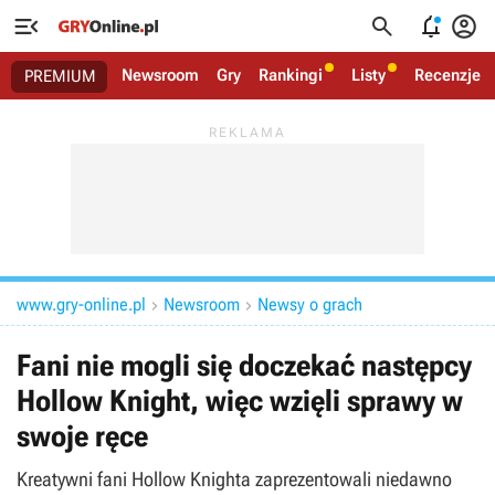




Newsroom
Gry
Rankingi
Listy
Recenzje
PREMIUM
www.gry-online.pl
Newsroom
Newsy o grach


Fani nie mogli się doczekać następcy
Hollow Knight, więc wzięli sprawy w
swoje ręce
Kreatywni fani Hollow Knighta zaprezentowali niedawno