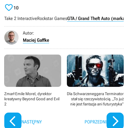

10
Take 2 Interactive
Rockstar Games
GTA / Grand Theft Auto (marka)
Autor:
Maciej Gaffke
Zmarł Emile Morel, dyrektor
Dla Schwarzeneggera Terminator
kreatywny Beyond Good and Evil
stał się rzeczywistością. „To już
2
nie jest fantazja ani futurystyka”
NASTĘPNY
POPRZEDNI