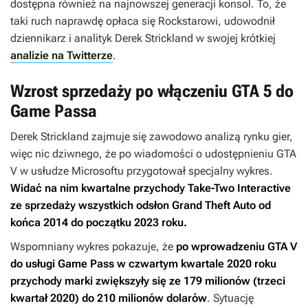
dostępna również na najnowszej generacji konsol. To, że
taki ruch naprawdę opłaca się Rockstarowi, udowodnił
dziennikarz i analityk Derek Strickland w swojej krótkiej
analizie na Twitterze
.
Wzrost sprzedaży po włączeniu GTA 5 do
Game Passa
Derek Strickland zajmuje się zawodowo analizą rynku gier,
więc nic dziwnego, że po wiadomości o udostępnieniu
GTA
V
w usłudze Microsoftu przygotował specjalny wykres.
Widać na nim kwartalne przychody Take-Two Interactive
ze sprzedaży wszystkich odsłon
Grand Theft Auto
od
końca 2014 do początku 2023 roku.
Wspomniany wykres pokazuje, że
po wprowadzeniu
GTA V
do usługi Game Pass w czwartym kwartale 2020 roku
przychody marki zwiększyły się ze 179 milionów (trzeci
kwartał 2020) do 210 milionów dolarów
. Sytuację