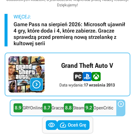
Dziękujemy!
WIĘCEJ:
Game Pass na sierpień 2026: Microsoft ujawnił
4 gry, które doda i 4, które zabierze. Gracze
sprawdzą przed premierą nową strzelankę z
kultowej serii
Grand Theft Auto V

Data wydania:
17 września 2013

8.9
8.7
8.8
9.2
GRYOnline
Gracze
Steam
OpenCritic


Oceń Grę