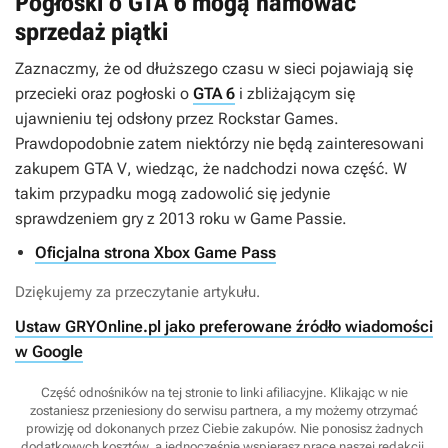
Pogłoski o GTA 6 mogą hamować
sprzedaż piątki
Zaznaczmy, że od dłuższego czasu w sieci pojawiają się
przecieki oraz pogłoski o
GTA 6
i zbliżającym się
ujawnieniu tej odsłony przez Rockstar Games.
Prawdopodobnie zatem niektórzy nie będą zainteresowani
zakupem
GTA V
, wiedząc, że nadchodzi nowa część. W
takim przypadku mogą zadowolić się jedynie
sprawdzeniem gry z 2013 roku w Game Passie.
Oficjalna strona Xbox Game Pass
Dziękujemy za przeczytanie artykułu.
Ustaw GRYOnline.pl jako preferowane źródło wiadomości
w Google
Część odnośników na tej stronie to linki afiliacyjne. Klikając w nie
zostaniesz przeniesiony do serwisu partnera, a my możemy otrzymać
prowizję od dokonanych przez Ciebie zakupów. Nie ponosisz żadnych
dodatkowych kosztów, a jednocześnie wspierasz pracę naszej redakcji.