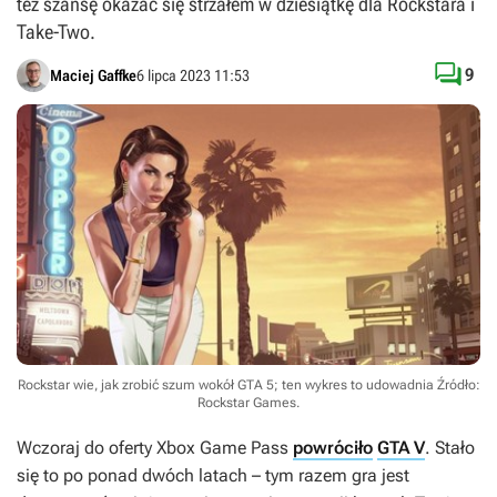
też szansę okazać się strzałem w dziesiątkę dla Rockstara i
Take-Two.

9
Maciej Gaffke
6 lipca 2023 11:53
Rockstar wie, jak zrobić szum wokół GTA 5; ten wykres to udowadnia
Źródło:
Rockstar Games
.
Wczoraj do oferty Xbox Game Pass
powróciło
GTA V
. Stało
się to po ponad dwóch latach – tym razem gra jest