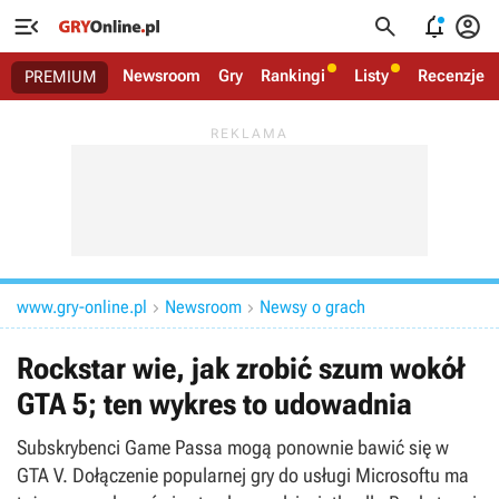




Newsroom
Gry
Rankingi
Listy
Recenzje
PREMIUM
www.gry-online.pl
Newsroom
Newsy o grach


Rockstar wie, jak zrobić szum wokół
GTA 5; ten wykres to udowadnia
Subskrybenci Game Passa mogą ponownie bawić się w
GTA V. Dołączenie popularnej gry do usługi Microsoftu ma