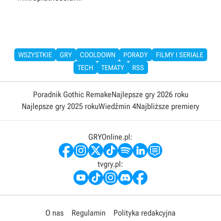
WSZYSTKIE
GRY
COOLDOWN
PORADY
FILMY I SERIALE
TECH
TEMATY
RSS
Poradnik Gothic Remake
Najlepsze gry 2026 roku
Najlepsze gry 2025 roku
Wiedźmin 4
Najbliższe premiery
GRYOnline.pl:
tvgry.pl:
O nas
Regulamin
Polityka redakcyjna