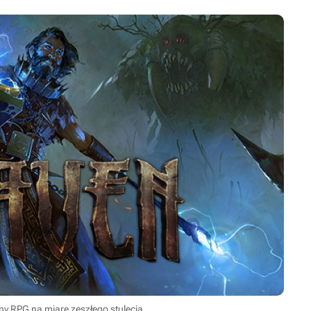
 RPG na miarę zeszłego stulecia.