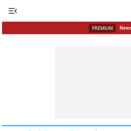

New
PREMIUM