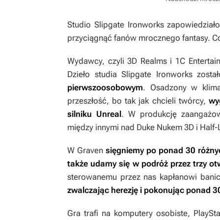
Studio Slipgate Ironworks zapowiedział
przyciągnąć fanów mrocznego fantasy. 
Wydawcy, czyli 3D Realms i 1C Enterta
Dzieło studia Slipgate Ironworks zost
pierwszoosobowym
. Osadzony w klima
przeszłość, bo tak jak chcieli twórcy,
wy
silniku Unreal
. W produkcję zaangażowa
między innymi nad
Duke Nukem 3D
i
Half-
W
Graven
sięgniemy po ponad 30 różnych
także udamy się w podróż przez trzy ot
sterowanemu przez nas kapłanowi banic
zwalczając herezję i pokonując ponad 
Gra trafi na komputery osobiste, PlaySt