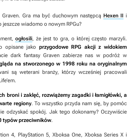
o
Graven
. Gra ma być duchowym następcą
Hexen II
i
Co jeszcze wiadomo o nowym RPGu?
inment,
ogłosili
, że jest to gra, o której często marzyli.
ało opisane jako
przygodowe RPG akcji z widokiem
cie dark fantasy
Graven
zabierze nas w podróż w
gląda na stworzonego w 1998 roku na oryginalnym
ni są weterani branży, którzy wcześniej pracowali
Life’em.
 broni i zaklęć, rozwiążemy zagadki i łamigłówki, a
warte regiony
. To wszystko przyda nam się, by pomóc
ie odzyskać spokój. Jak tego dokonamy? Oczywiście
30 typów przeciwników
.
ation 4, PlayStation 5, Xboksa One, Xboksa Series X i