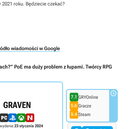
 2021 roku. Będziecie czekać?
ródło wiadomości w Google
niach?” PoE ma duży problem z łupami. Twórcy RPG

7.1
GRYOnline
GRAVEN
5.6
Gracze
5.4
Steam
 wydania:
23 stycznia 2024