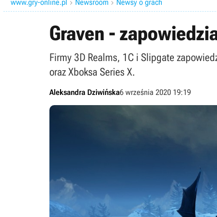
www.gry-online.pl
Newsroom
Newsy o grach


Graven - zapowiedzi
Firmy 3D Realms, 1C i Slipgate zapowiedzi
oraz Xboksa Series X.
Aleksandra Dziwińska
6 września 2020 19:19