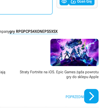


Oceń Grę
mpany
gry RPG
PC
PS4
XONE
PS5
XSX
dają
Straty Fortnite na iOS. Epic Games żąda powrotu
gry do sklepu Apple
POPRZEDNI