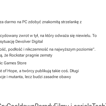
y za darmo na PC zdobyć znakomitą strzelankę z
dowany zwrot w tył, na który odważa się niewielu. To
sytuację Devolver Digital
iwość, podłość i nikczemność na najwyższym poziomie”.
zą, że Rockstar pragnie zemsty
pic Games Store
 of Hope, a twórcy publikują takie coś. Długi
cje i mutanta, lecz budzi zasadne obawy