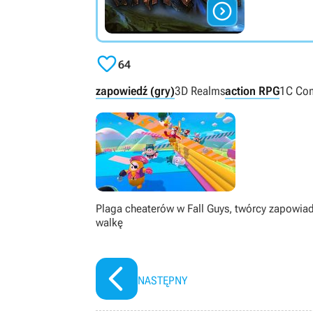


64
zapowiedź (gry)
3D Realms
action RPG
1C Co
Plaga cheaterów w Fall Guys, twórcy zapowia
walkę
NASTĘPNY