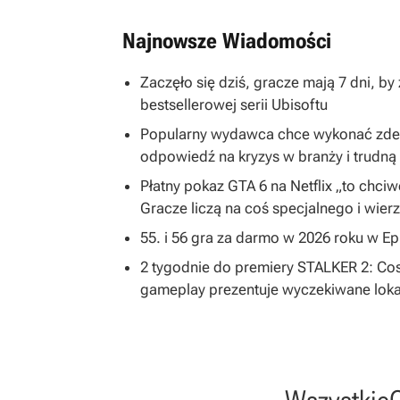
Najnowsze Wiadomości
Zaczęło się dziś, gracze mają 7 dni, b
bestsellerowej serii Ubisoftu
Popularny wydawca chce wykonać zdecy
odpowiedź na kryzys w branży i trudną 
Płatny pokaz GTA 6 na Netflix „to chc
Gracze liczą na coś specjalnego i wier
55. i 56 gra za darmo w 2026 roku w E
2 tygodnie do premiery STALKER 2: Cost
gameplay prezentuje wyczekiwane loka