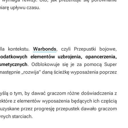
arę upływu czasu.
dla kontekstu.
Warbonds
, czyli Przepustki bojowe,
datkowych elementów uzbrojenia, opancerzenia,
smetycznych
. Odblokowuje się je za pomocą Super
 następnie „rozwija” daną ścieżkę wyposażenia poprzez
 myślą o tym, by dawać graczom różne doświadczenia z
iektóre z elementów wyposażenia będących ich częścią
e uzyskane przez progresję przepustek dawało graczom
wnych starciach.