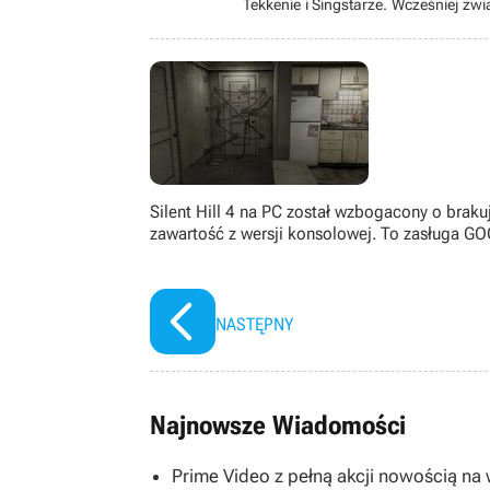
Tekkenie i Singstarze. Wcześniej zw
Prywatnie także wokalistka i wojownic
ewolucji postaci. Świetnie poru
rozpoznawczym jest wszechstronność,
wyobraźni.
Silent Hill 4 na PC został wzbogacony o braku
zawartość z wersji konsolowej. To zasługa GO
NASTĘPNY
Najnowsze Wiadomości
Prime Video z pełną akcji nowością na w