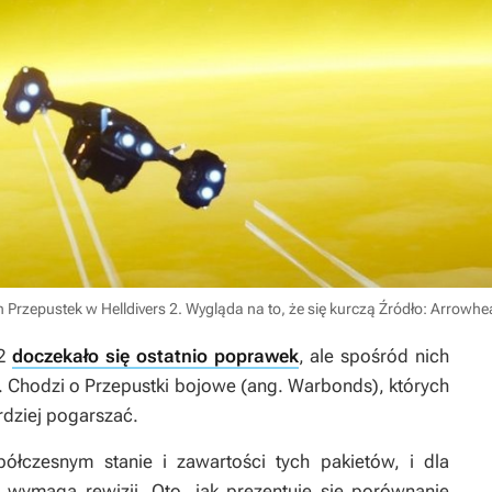
rzepustek w Helldivers 2. Wygląda na to, że się kurczą
Źródło: Arrowhe
2
doczekało się ostatnio poprawek
, ale spośród nich
”. Chodzi o Przepustki bojowe (ang. Warbonds), których
rdziej pogarszać.
ółczesnym stanie i zawartości tych pakietów, i dla
ry wymaga rewizji. Oto, jak prezentuje się porównanie