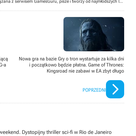
iązana z serwisem GamesGuru, pisze i tworzy od najmłodszych lat.
zka Shorinji Kempo stopnia 4 Kyu. Specjalizuje się w narratologii i
sza się też po tematyce archetypów i symboli. Jej znakiem
 a jej ciekawość często prowadzi ją w najdziksze ostępy umysłu i
jącą
Nowa gra na bazie Gry o tron wystartuje za kilka dni
G-a
i początkowo będzie płatna. Game of Thrones:
Kingsroad nie zabawi w EA zbyt długo
POPRZEDNI
eekend. Dystopijny thriller sci-fi w Rio de Janeiro