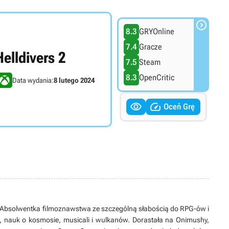

8.3
GRYOnline
7.4
Gracze
Helldivers 2
7.5
Steam
8.3
OpenCritic
Data wydania:
8 lutego 2024


Oceń Grę
. Absolwentka filmoznawstwa ze szczególną słabością do RPG-ów i
ej, nauk o kosmosie, musicali i wulkanów. Dorastała na Onimushy,