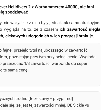
over Helldivers 2 z Warhammerem 40000, ale fani
się spodziewać
y, nie wszystkie z nich były jednak tak samo atrakcyjne.
 to wygląda na to, że z czasem
ich zawartość uległa
ych, ciekawych udogodnień w ich progresji brakuje
.
o fajne, przejęło tytuł najuboższego w zawartość
om, pozostając przy tym przy pełnej cenie. Wygląda
ło przerzucać 1/3 zawartości warbondu do super
ąc tę samą cenę.
cznych trudno [te zestawy – przyp. red]
je się, że jest tej zawartości mniej. DE Sickle vs