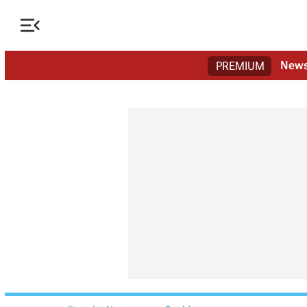

New
PREMIUM