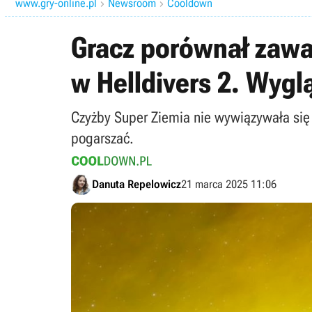
www.gry-online.pl
Newsroom
Cooldown


Gracz porównał zawa
w Helldivers 2. Wyglą
Czyżby Super Ziemia nie wywiązywała się
pogarszać.
Danuta Repelowicz
21 marca 2025 11:06