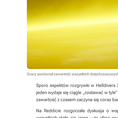
Gracz porównał zawartość wszystkich dotychczasowych P
Sporo aspektów rozgrywki w
Helldivers 
jeden wydaje się ciągle „zostawać w tyle
zawartość z czasem zaczyna się coraz ba
Na Reddicie rozgorzała dyskusja o wsp
wszystkich stało się jasne – ta sfera g