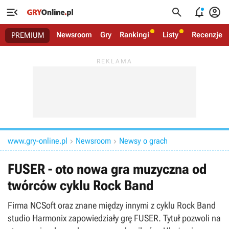




Newsroom
Gry
Rankingi
Listy
Recenzje
PREMIUM
www.gry-online.pl
Newsroom
Newsy o grach


FUSER - oto nowa gra muzyczna od
twórców cyklu Rock Band
Firma NCSoft oraz znane między innymi z cyklu Rock Band
studio Harmonix zapowiedziały grę FUSER. Tytuł pozwoli na