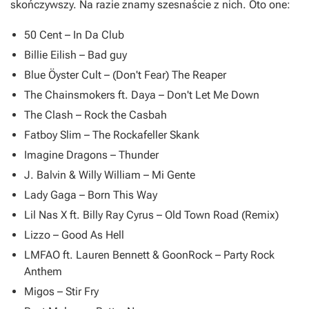
skończywszy. Na razie znamy szesnaście z nich. Oto one:
50 Cent –
In Da Club
Billie Eilish –
Bad guy
Blue Öyster Cult –
(Don't Fear) The Reaper
The Chainsmokers ft. Daya –
Don't Let Me Down
The Clash –
Rock the Casbah
Fatboy Slim –
The Rockafeller Skank
Imagine Dragons –
Thunder
J. Balvin & Willy William –
Mi Gente
Lady Gaga –
Born This Way
Lil Nas X ft. Billy Ray Cyrus –
Old Town Road (Remix)
Lizzo –
Good As Hell
LMFAO ft. Lauren Bennett & GoonRock –
Party Rock
Anthem
Migos –
Stir Fry