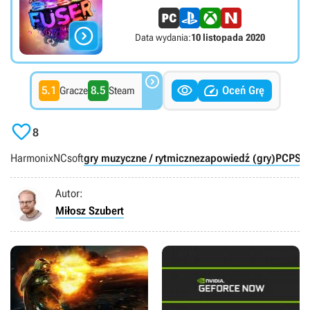

Data wydania:
10 listopada 2020



5.1
8.5
Oceń Grę
Gracze
Steam

8
Harmonix
NCsoft
gry muzyczne / rytmiczne
zapowiedź (gry)
PC
PS4
Autor:
Miłosz Szubert