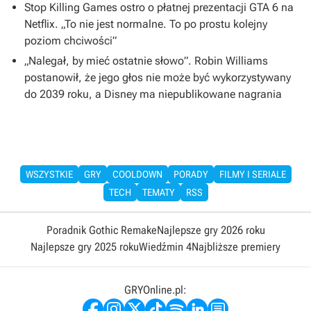
Stop Killing Games ostro o płatnej prezentacji GTA 6 na
Netflix. „To nie jest normalne. To po prostu kolejny
poziom chciwości”
„Nalegał, by mieć ostatnie słowo”. Robin Williams
postanowił, że jego głos nie może być wykorzystywany
do 2039 roku, a Disney ma niepublikowane nagrania
WSZYSTKIE
GRY
COOLDOWN
PORADY
FILMY I SERIALE
TECH
TEMATY
RSS
Poradnik Gothic Remake
Najlepsze gry 2026 roku
Najlepsze gry 2025 roku
Wiedźmin 4
Najbliższe premiery
GRYOnline.pl: