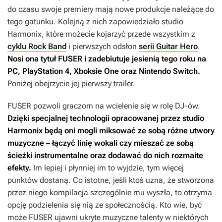
do czasu swoje premiery mają nowe produkcje należące do
tego gatunku. Kolejną z nich zapowiedziało studio
Harmonix, które możecie kojarzyć przede wszystkim z
cyklu Rock Band
i pierwszych odsłon
serii Guitar Hero
.
Nosi ona tytuł
FUSER
i zadebiutuje jesienią tego roku na
PC, PlayStation 4, Xboksie One oraz Nintendo Switch.
Poniżej obejrzycie jej pierwszy trailer.
FUSER
pozwoli graczom na wcielenie się w rolę DJ-ów.
Dzięki specjalnej technologii opracowanej przez studio
Harmonix będą oni mogli miksować ze sobą różne utwory
muzyczne – łączyć linię wokali czy mieszać ze sobą
ścieżki instrumentalne oraz dodawać do nich rozmaite
efekty.
Im lepiej i płynniej im to wyjdzie, tym więcej
punktów dostaną. Co istotne, jeśli ktoś uzna, że stworzona
przez niego kompilacja szczególnie mu wyszła, to otrzyma
opcję podzielenia się nią ze społecznością. Kto wie, być
może
FUSER
ujawni ukryte muzyczne talenty w niektórych