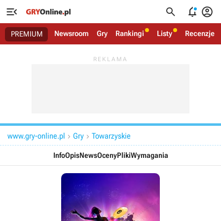




Newsroom
Gry
Rankingi
Listy
Recenzje
PREMIUM
www.gry-online.pl
Gry
Towarzyskie


Info
Opis
News
Oceny
Pliki
Wymagania