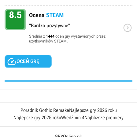
8.5
Ocena
STEAM

"Bardzo pozytywne"
Średnia z
1444
ocen gry wystawionych przez
użytkowników STEAM.

OCEŃ GRĘ
Poradnik Gothic Remake
Najlepsze gry 2026 roku
Najlepsze gry 2025 roku
Wiedźmin 4
Najbliższe premiery
GRYOnline.pl: