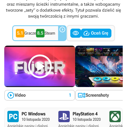
oraz mieszamy ścieżki instrumentalne, a także wzbogacamy
tworzone „sety” o dodatkowe efekty. Tytuł pozwala dzielić się
swoją twórczością z innymi graczami.



5.1
8.5
Oceń Grę
Gracze
Steam



Video
1
Screenshoty
PC Windows
PlayStation 4
X
10 listopada 2020
10 listopada 2020
10
Angielskie napisy i dialogi.
Angielskie napisy i dialogi.
Angielskie 