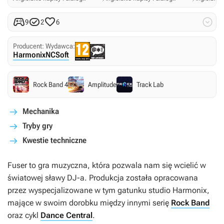




9
2
6
Producent:
Wydawca:
Harmonix
NCSoft
Rock Band 4
Amplitude
Track Lab
Mechanika
Tryby gry
Kwestie techniczne
Fuser
to gra muzyczna, która pozwala nam się wcielić w
światowej sławy DJ-a. Produkcja została opracowana
przez wyspecjalizowane w tym gatunku studio Harmonix,
mające w swoim dorobku między innymi serię
Rock Band
oraz cykl
Dance Central
.