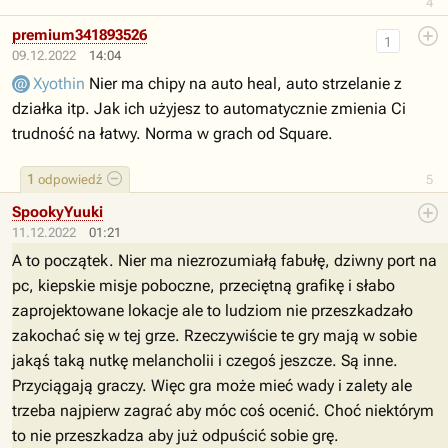
4
premium341893526
1
09.12.2022
14:04
Xyothin
Nier ma chipy na auto heal, auto strzelanie z
działka itp. Jak ich użyjesz to automatycznie zmienia Ci
trudność na łatwy. Norma w grach od Square.
1
odpowiedź
5
SpookyYuuki
11.12.2022
01:21
A to początek. Nier ma niezrozumiałą fabułę, dziwny port na
pc, kiepskie misje poboczne, przeciętną grafikę i słabo
zaprojektowane lokacje ale to ludziom nie przeszkadzało
zakochać się w tej grze. Rzeczywiście te gry mają w sobie
jakąś taką nutkę melancholii i czegoś jeszcze. Są inne.
Przyciągają graczy. Więc gra może mieć wady i zalety ale
trzeba najpierw zagrać aby móc coś ocenić. Choć niektórym
to nie przeszkadza aby już odpuścić sobie grę.