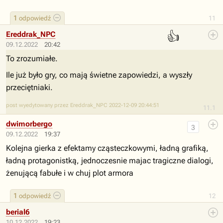
1
odpowiedź
11
👍
Ereddrak_NPC
09.12.2022
20:42
To zrozumiałe.
Ile już było gry, co mają świetne zapowiedzi, a wyszły
przeciętniaki.
post wyedytowany przez Ereddrak_NPC 2022-12-09 20:44:51
11.1
dwimorbergo
3
09.12.2022
19:37
Kolejna gierka z efektamy cząsteczkowymi, ładną grafiką,
ładną protagonistką, jednoczesnie majac tragiczne dialogi,
żenującą fabułe i w chuj plot armora
1
odpowiedź
12
berial6
10.12.2022
19:23