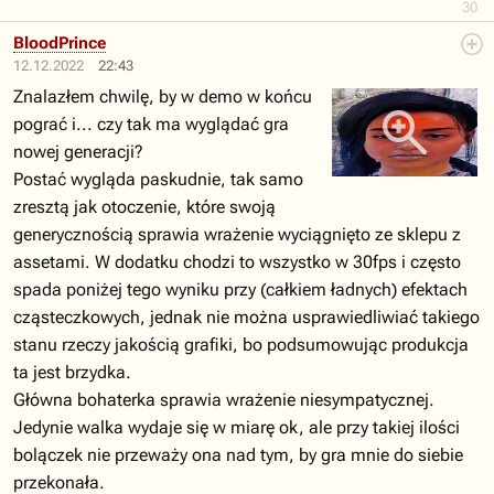
30
BloodPrince
12.12.2022
22:43
Znalazłem chwilę, by w demo w końcu
pograć i... czy tak ma wyglądać gra
nowej generacji?
Postać wygląda paskudnie, tak samo
zresztą jak otoczenie, które swoją
generycznością sprawia wrażenie wyciągnięto ze sklepu z
assetami. W dodatku chodzi to wszystko w 30fps i często
spada poniżej tego wyniku przy (całkiem ładnych) efektach
cząsteczkowych, jednak nie można usprawiedliwiać takiego
stanu rzeczy jakością grafiki, bo podsumowując produkcja
ta jest brzydka.
Główna bohaterka sprawia wrażenie niesympatycznej.
Jedynie walka wydaje się w miarę ok, ale przy takiej ilości
bolączek nie przeważy ona nad tym, by gra mnie do siebie
przekonała.