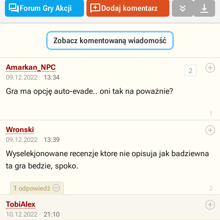




Forum Gry Akcji
Dodaj komentarz
Zobacz komentowaną wiadomość
Amarkan_NPC
2
09.12.2022
13:34
Gra ma opcję auto-evade.. oni tak na poważnie?
1
Wronski
09.12.2022
13:39
Wyselekjonowane recenzje ktore nie opisuja jak badziewna
ta gra bedzie, spoko.
1
odpowiedź
2
TobiAlex
10.12.2022
21:10