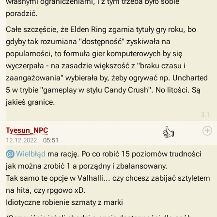
własnymi ograniczeniami, i z tym trzeba było sobie
poradzić.
Całe szczęście, że Elden Ring zgarnia tytuły gry roku, bo
gdyby tak rozumiana "dostępność" zyskiwała na
popularności, to formuła gier komputerowych by się
wyczerpała - na zasadzie większość z "braku czasu i
zaangażowania" wybierała by, żeby ogrywać np. Uncharted
5 w trybie "gameplay w stylu Candy Crush". No litości. Są
jakieś granice.
3.1
👍
Tyesun_NPC
12.12.2022
05:51
Wielbłąd
ma rację. Po co robić 15 poziomów trudności
jak można zrobić 1 a porządny i zbalansowany.
Tak samo te opcje w Valhalli... czy chcesz zabijać sztyletem
na hita, czy rpgowo xD.
Idiotyczne robienie szmaty z marki