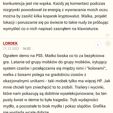
konkurencja jest nie wąska. Każdy jej komentarz podczas
rozgrywki powodował że energią z wywracania moich oczu
można by zasilić kilka koparek kryptowalut. Walka, projekt
lokacji i poruszanie się po świecie to takie nudy że próbując
wymyśleć co o nich napisać zasnąłem na klawiaturze.
23
LORDEK
1
11.12.2022
16:02
Ograłem demo na PS5. Matko boska co to za bezpłciowa
gra. Latanie od grupy mobków do grupy mobków, irytujący
system czarów i przełączania się między nimi i "kolorami",
walka z bosami polega na gradobiciu ciosów z
okazjonalnymi unikami - taki mobek tylko ma więcej HP. Jak
mnie chcieli tym zniechęcić to to zrobili. Trailery i wycinki,
które nam pokazują są dobitnie wyselekcjonowane, bo ten
pusty świat w demie to była tragedia. Tryb wydajności
mydło, a pozostałe to brak mydła i pokaz slajdów. Grafika
nie wygląda wcale dobrze.