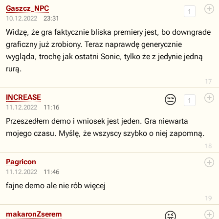
Gaszcz_NPC
1
10.12.2022
23:31
Widzę, że gra faktycznie bliska premiery jest, bo downgrade
graficzny już zrobiony. Teraz naprawdę generycznie
wygląda, trochę jak ostatni Sonic, tylko że z jedynie jedną
rurą.
17
😒
INCREASE
1
11.12.2022
11:16
Przeszedłem demo i wniosek jest jeden. Gra niewarta
mojego czasu. Myślę, że wszyscy szybko o niej zapomną.
18
Pagricon
11.12.2022
11:46
fajne demo ale nie rób więcej
19
😜
makaronZserem