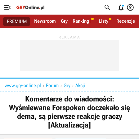




Newsroom
Gry
Rankingi
Listy
Recenzje
PREMIUM
www.gry-online.pl
Forum
Gry
Akcji



Komentarze do wiadomości:
Wyśmiewane Forspoken doczekało się
dema, są pierwsze reakcje graczy
[Aktualizacja]