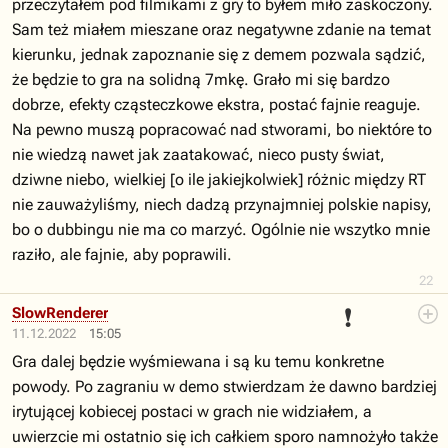
przeczytałem pod filmikami z gry to byłem miło zaskoczony.
Sam też miałem mieszane oraz negatywne zdanie na temat
kierunku, jednak zapoznanie się z demem pozwala sądzić,
że będzie to gra na solidną 7mkę. Grało mi się bardzo
dobrze, efekty cząsteczkowe ekstra, postać fajnie reaguje.
Na pewno muszą popracować nad stworami, bo niektóre to
nie wiedzą nawet jak zaatakować, nieco pusty świat,
dziwne niebo, wielkiej [o ile jakiejkolwiek] różnic między RT
nie zauważyliśmy, niech dadzą przynajmniej polskie napisy,
bo o dubbingu nie ma co marzyć. Ogólnie nie wszytko mnie
raziło, ale fajnie, aby poprawili.
22
❗
SlowRenderer
11.12.2022
15:05
Gra dalej będzie wyśmiewana i są ku temu konkretne
powody. Po zagraniu w demo stwierdzam że dawno bardziej
irytującej kobiecej postaci w grach nie widziałem, a
uwierzcie mi ostatnio się ich całkiem sporo namnożyło także