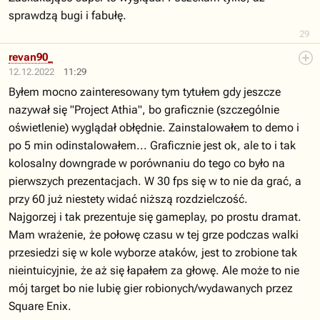
sprawdzą bugi i fabułę.
29
revan90_
12.12.2022
11:29
Byłem mocno zainteresowany tym tytułem gdy jeszcze
nazywał się "Project Athia", bo graficznie (szczególnie
oświetlenie) wyglądał obłędnie. Zainstalowałem to demo i
po 5 min odinstalowałem... Graficznie jest ok, ale to i tak
kolosalny downgrade w porównaniu do tego co było na
pierwszych prezentacjach. W 30 fps się w to nie da grać, a
przy 60 już niestety widać niższą rozdzielczość.
Najgorzej i tak prezentuje się gameplay, po prostu dramat.
Mam wrażenie, że połowę czasu w tej grze podczas walki
przesiedzi się w kole wyborze ataków, jest to zrobione tak
nieintuicyjnie, że aż się łapałem za głowę. Ale może to nie
mój target bo nie lubię gier robionych/wydawanych przez
Square Enix.