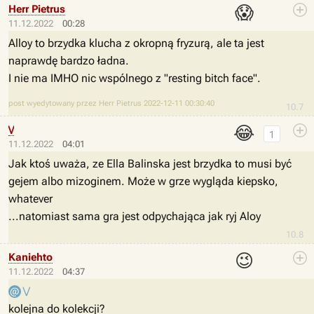
😱
Herr Pietrus
11.12.2022
00:28
Alloy to brzydka klucha z okropną fryzurą, ale ta jest
naprawdę bardzo ładna.
I nie ma IMHO nic wspólnego z "resting bitch face".
post wyedytowany przez Herr Pietrus 2022-12-11 00:30:40
10.7
😂
\/
1
11.12.2022
04:01
Jak ktoś uważa, ze Ella Balinska jest brzydka to musi być
gejem albo mizoginem. Może w grze wygląda kiepsko,
whatever
...natomiast sama gra jest odpychająca jak ryj Aloy
10.8
😉
Kaniehto
11.12.2022
04:37
\/
kolejna do kolekcji?