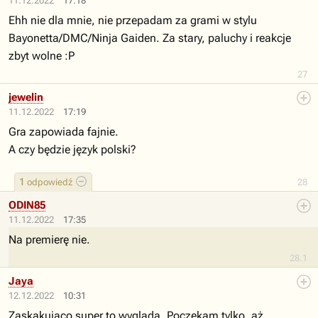
11.12.2022
17:18
Ehh nie dla mnie, nie przepadam za grami w stylu
Bayonetta/DMC/Ninja Gaiden. Za stary, paluchy i reakcje
zbyt wolne :P
27
jewelin
11.12.2022
17:19
Gra zapowiada fajnie.
A czy będzie język polski?
1
odpowiedź
28
ODIN85
11.12.2022
17:35
Na premierę nie.
28.1
Jaya
12.12.2022
10:31
Zaskakująco super to wygląda. Poczekam tylko, aż