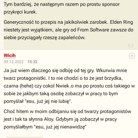
Tym bardziej, że następnym razem po prostu sponsor
przykręci kurek.
Generyczność to przepis na jakikolwiek zarobek. Elden Ring
niestety jest wyjątkiem, ale gry od From Software zawsze do
siebie przyciągały rzeszę zapaleńców.
9.3
Wicih
09.12.2022
15:32
Ja już wiem dlaczego się odbiję od tej gry. Wkurwia mnie
twarz protagonistki. I to nie chodzi o to że jest brzydka,
czarna (hehe) czy cokol Nwiek.o ma po prostu coś takiego w
sobie że jakbym taką osobę zobaczył w pracy to bym
pomyślał "esu, już jej nie lubię".
Choć hitem w moim odbijaniu się od twarzy protagonistów
jest i tak ta słynna Aloy. Gdybym ją zobaczył w pracy
pomyślałbym "esu, już jej nienawidzę"