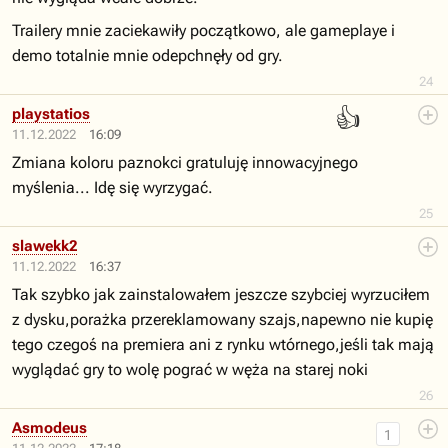
Trailery mnie zaciekawiły początkowo, ale gameplaye i
demo totalnie mnie odepchnęły od gry.
24
👍
playstatios
11.12.2022
16:09
Zmiana koloru paznokci gratuluję innowacyjnego
myślenia... Idę się wyrzygać.
25
slawekk2
11.12.2022
16:37
Tak szybko jak zainstalowałem jeszcze szybciej wyrzuciłem
z dysku,porażka przereklamowany szajs,napewno nie kupię
tego czegoś na premiera ani z rynku wtórnego,jeśli tak mają
wyglądać gry to wolę pograć w węża na starej noki
26
Asmodeus
1