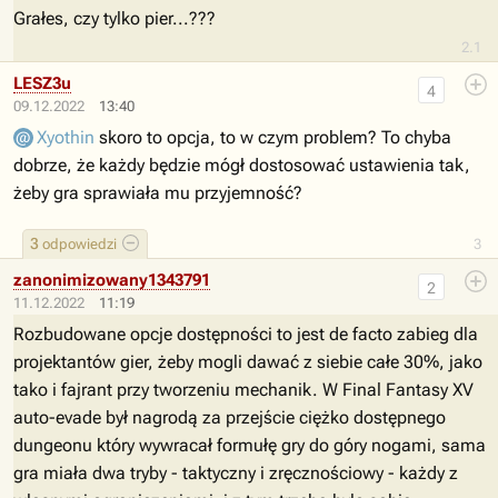
Grałes, czy tylko pier...???
2.1
LESZ3u
4
09.12.2022
13:40
Xyothin
skoro to opcja, to w czym problem? To chyba
dobrze, że każdy będzie mógł dostosować ustawienia tak,
żeby gra sprawiała mu przyjemność?
3
odpowiedzi
3
zanonimizowany1343791
2
11.12.2022
11:19
Rozbudowane opcje dostępności to jest de facto zabieg dla
projektantów gier, żeby mogli dawać z siebie całe 30%, jako
tako i fajrant przy tworzeniu mechanik. W Final Fantasy XV
auto-evade był nagrodą za przejście ciężko dostępnego
dungeonu który wywracał formułę gry do góry nogami, sama
gra miała dwa tryby - taktyczny i zręcznościowy - każdy z