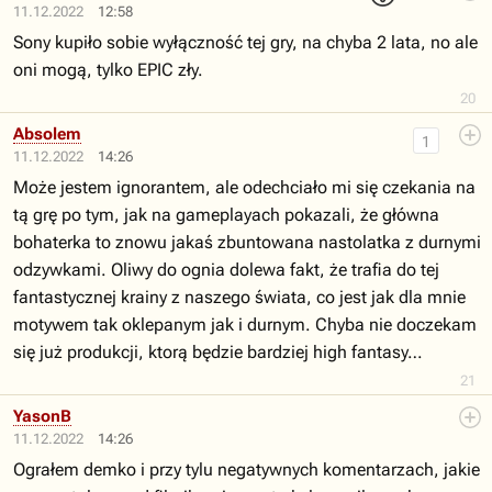
11.12.2022
12:58
Sony kupiło sobie wyłączność tej gry, na chyba 2 lata, no ale
oni mogą, tylko EPIC zły.
20
Absolem
1
11.12.2022
14:26
Może jestem ignorantem, ale odechciało mi się czekania na
tą grę po tym, jak na gameplayach pokazali, że główna
bohaterka to znowu jakaś zbuntowana nastolatka z durnymi
odzywkami. Oliwy do ognia dolewa fakt, że trafia do tej
fantastycznej krainy z naszego świata, co jest jak dla mnie
motywem tak oklepanym jak i durnym. Chyba nie doczekam
się już produkcji, ktorą będzie bardziej high fantasy…
21
YasonB
11.12.2022
14:26
Ograłem demko i przy tylu negatywnych komentarzach, jakie