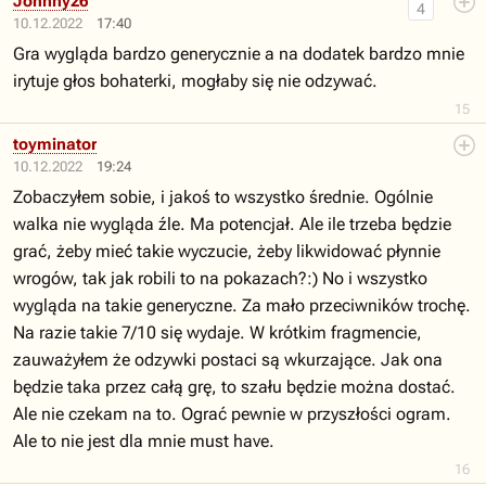
Johnny26
4
10.12.2022
17:40
Gra wygląda bardzo generycznie a na dodatek bardzo mnie
irytuje głos bohaterki, mogłaby się nie odzywać.
15
toyminator
10.12.2022
19:24
Zobaczyłem sobie, i jakoś to wszystko średnie. Ogólnie
walka nie wygląda źle. Ma potencjał. Ale ile trzeba będzie
grać, żeby mieć takie wyczucie, żeby likwidować płynnie
wrogów, tak jak robili to na pokazach?:) No i wszystko
wygląda na takie generyczne. Za mało przeciwników trochę.
Na razie takie 7/10 się wydaje. W krótkim fragmencie,
zauważyłem że odzywki postaci są wkurzające. Jak ona
będzie taka przez całą grę, to szału będzie można dostać.
Ale nie czekam na to. Ograć pewnie w przyszłości ogram.
Ale to nie jest dla mnie must have.
16