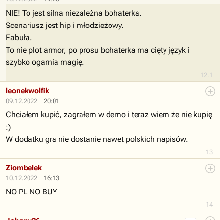
NIE! To jest silna niezależna bohaterka.
Scenariusz jest hip i młodzieżowy.
Fabuła.
To nie plot armor, po prosu bohaterka ma cięty język i
szybko ogarnia magię.
12.1
leonekwolfik
09.12.2022
20:01
Chciałem kupić, zagrałem w demo i teraz wiem że nie kupię
:)
W dodatku gra nie dostanie nawet polskich napisów.
13
Ziombelek
10.12.2022
16:13
NO PL NO BUY
14