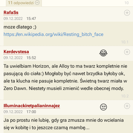
11
odpowiedzi
10
RafaSs
09.12.2022
15:47
moze dlatego ;)
https://en.wikipedia.org/wiki/Resting_bitch_face
10.1
😂
Kerdevstesa
09.12.2022
15:52
Ta uwielbiam Horizon, ale Alloy to ma twarz kompletnie nie
pasującą do ciała:) Mogłaby być nawet brzydka byłoby ok,
ale ta klucha nie pasuje kompletnie. Świetną twarz miała w
Zero Dawn. Niestety musieli zmienić wedle obecnej mody.
10.2
😒
Illuminackiretpalianinnajezdzcazdalekiegokosmosu
09.12.2022
17:00
Ja po prostu nie lubię, gdy gra zmusza mnie do wcielania
się w kobitę i to jeszcze czarną mambę...