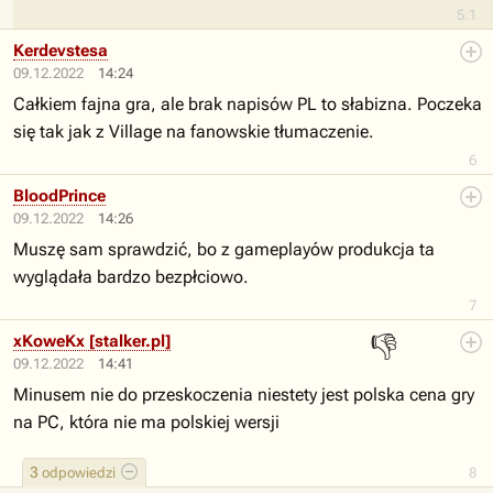
5.1
Kerdevstesa
09.12.2022
14:24
Całkiem fajna gra, ale brak napisów PL to słabizna. Poczeka
się tak jak z Village na fanowskie tłumaczenie.
6
BloodPrince
09.12.2022
14:26
Muszę sam sprawdzić, bo z gameplayów produkcja ta
wyglądała bardzo bezpłciowo.
7
👎
xKoweKx [stalker.pl]
09.12.2022
14:41
Minusem nie do przeskoczenia niestety jest polska cena gry
na PC, która nie ma polskiej wersji
3
odpowiedzi
8