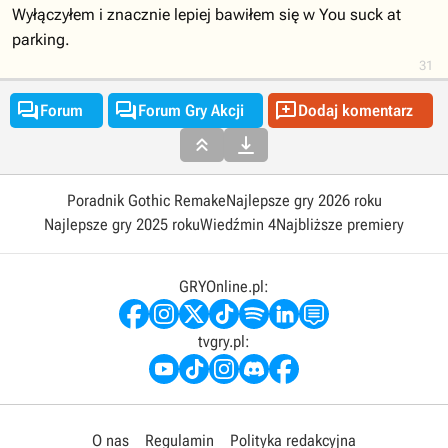
Wyłączyłem i znacznie lepiej bawiłem się w You suck at
parking.
31



Forum
Forum Gry Akcji
Dodaj komentarz


Poradnik Gothic Remake
Najlepsze gry 2026 roku
Najlepsze gry 2025 roku
Wiedźmin 4
Najbliższe premiery
GRYOnline.pl:
tvgry.pl:
O nas
Regulamin
Polityka redakcyjna