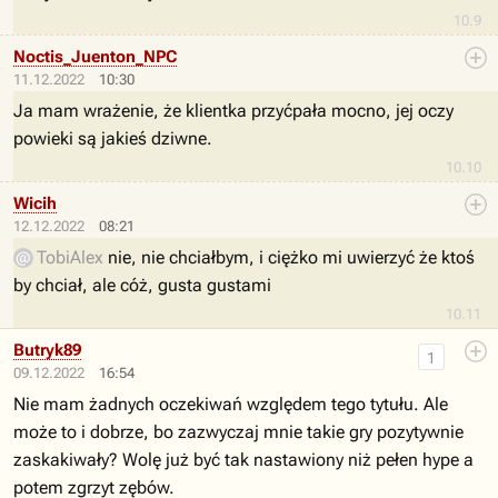
10.9
Noctis_Juenton_NPC
11.12.2022
10:30
Ja mam wrażenie, że klientka przyćpała mocno, jej oczy
powieki są jakieś dziwne.
10.10
Wicih
12.12.2022
08:21
TobiAlex
nie, nie chciałbym, i ciężko mi uwierzyć że ktoś
by chciał, ale cóż, gusta gustami
10.11
Butryk89
1
09.12.2022
16:54
Nie mam żadnych oczekiwań względem tego tytułu. Ale
może to i dobrze, bo zazwyczaj mnie takie gry pozytywnie
zaskakiwały? Wolę już być tak nastawiony niż pełen hype a
potem zgrzyt zębów.