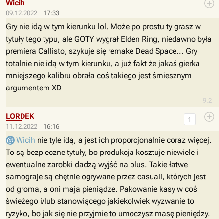
Wicih
09.12.2022
17:33
Gry nie idą w tym kierunku lol. Może po prostu ty grasz w
tytuły tego typu, ale GOTY wygrał Elden Ring, niedawno była
premiera Callisto, szykuje się remake Dead Space... Gry
totalnie nie idą w tym kierunku, a już fakt że jakaś gierka
mniejszego kalibru obrała coś takiego jest śmiesznym
argumentem XD
9.2
LORDEK
1
11.12.2022
16:16
Wicih
nie tyle idą, a jest ich proporcjonalnie coraz więcej.
To są bezpieczne tytuły, bo produkcja kosztuje niewiele i
ewentualne zarobki dadzą wyjść na plus. Takie łatwe
samograje są chętnie ogrywane przez casuali, których jest
od groma, a oni maja pieniądze. Pakowanie kasy w coś
świeżego i/lub stanowiącego jakiekolwiek wyzwanie to
ryzyko, bo jak się nie przyjmie to umoczysz masę pieniędzy.