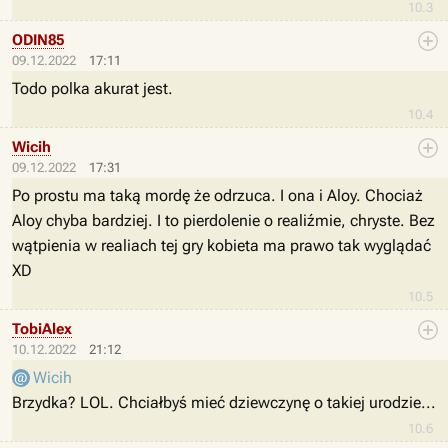
10.3
ODIN85
09.12.2022
17:11
Todo polka akurat jest.
10.4
Wicih
09.12.2022
17:31
Po prostu ma taką mordę że odrzuca. I ona i Aloy. Chociaż
Aloy chyba bardziej. I to pierdolenie o realiźmie, chryste. Bez
wątpienia w realiach tej gry kobieta ma prawo tak wyglądać
XD
10.5
TobiAlex
10.12.2022
21:12
Wicih
Brzydka? LOL. Chciałbyś mieć dziewczynę o takiej urodzie...
10.6