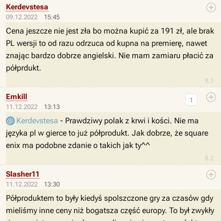
Kerdevstesa
09.12.2022
15:45
Cena jeszcze nie jest zła bo można kupić za 191 zł, ale brak
PL wersji to od razu odrzuca od kupna na premierę, nawet
znając bardzo dobrze angielski. Nie mam zamiaru płacić za
półprdukt.
8.1
Emkill
1
11.12.2022
13:13
Kerdevstesa
- Prawdziwy polak z krwi i kości. Nie ma
języka pl w gierce to już półprodukt. Jak dobrze, że square
enix ma podobne zdanie o takich jak ty^^
8.2
Slasher11
11.12.2022
13:30
Półproduktem to były kiedyś spolszczone gry za czasów gdy
mieliśmy inne ceny niż bogatsza część europy. To był zwykły