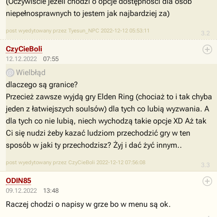
(Oczywiście jeżeli chodzi o opcje dostępności dla osób
niepełnosprawnych to jestem jak najbardziej za)
post wyedytowany przez Tyesun_NPC 2022-12-12 05:53:11
3.2
CzyCieBoli
12.12.2022
07:55
Wielbłąd
dlaczego są granice?
Przecież zawsze wyjdą gry Elden Ring (chociaż to i tak chyba
jeden z łatwiejszych soulsów) dla tych co lubią wyzwania. A
dla tych co nie lubią, niech wychodzą takie opcje XD Aż tak
Ci się nudzi żeby kazać ludziom przechodzić gry w ten
sposób w jaki ty przechodzisz? Żyj i dać żyć innym..
post wyedytowany przez CzyCieBoli 2022-12-12 07:56:08
3.3
ODIN85
09.12.2022
13:48
Raczej chodzi o napisy w grze bo w menu są ok.