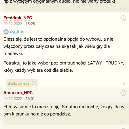
rip z wyciętym oryginalnym audio, nic nie warty produkt
8.3
Ereddrak_NPC
09.12.2022
15:25
Xyothin
Ciesz się, że jest to opcjonalna opcja do wyboru, a nie
włączony przez cały czas na siłę tak jak wielu gry dla
masówki.
Potraktuj to jako wybór poziom trudności ŁATWY i TRUDNY,
który każdy wybiera coś dla siebie.
3
odpowiedzi
9
Amarkan_NPC
09.12.2022
16:01
Ehh, w sumie to masz rację. Smutno mi trochę, że gry idą w
tym kierunku no ale co poradzisz.
9.1