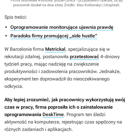
Firma testowała 4-dniowy tydzień pracy - przypadkiem odkryła, że jej
pracownik działał na dwa etaty
Źródło: Alex Kotliarskyi | Unsplash
.
Spis treści:
Oprogramowanie monitorujące ujawnia prawdę
Paradoks firmy promującej „side hustle”
W Barcelonie firma
Metrickal
, specjalizująca się w
rekrutacji zdalnej, postanowiła
przetestować
4-dniowy
tydzień pracy, mając nadzieję na zwiększenie
produktywności i zadowolenia pracowników. Jednakże,
eksperyment ten doprowadził do nieoczekiwanego
odkrycia.
Aby lepiej zrozumieć, jak pracownicy wykorzystują swój
czas w pracy, firma poprosiła ich o zainstalowanie
oprogramowania
DeskTime
. Program ten śledzi
aktywność na komputerze, rejestrując czas spędzony na
różnych zadaniach i aplikacjach.