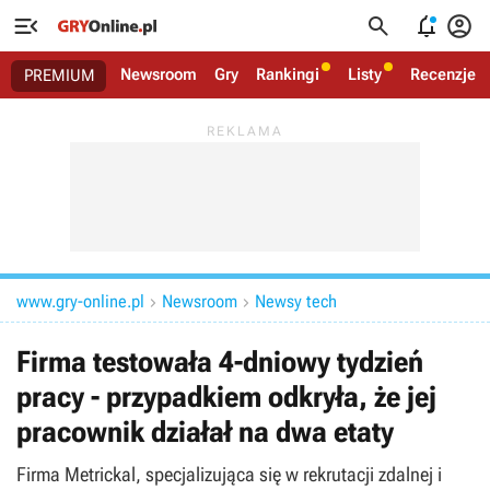




Newsroom
Gry
Rankingi
Listy
Recenzje
PREMIUM
www.gry-online.pl
Newsroom
Newsy tech


Firma testowała 4-dniowy tydzień
pracy - przypadkiem odkryła, że jej
pracownik działał na dwa etaty
Firma Metrickal, specjalizująca się w rekrutacji zdalnej i