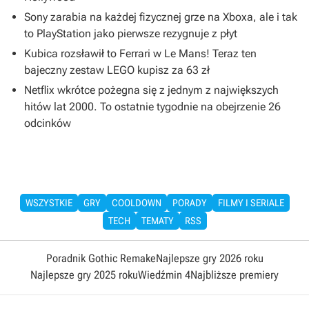
Sony zarabia na każdej fizycznej grze na Xboxa, ale i tak
to PlayStation jako pierwsze rezygnuje z płyt
Kubica rozsławił to Ferrari w Le Mans! Teraz ten
bajeczny zestaw LEGO kupisz za 63 zł
Netflix wkrótce pożegna się z jednym z największych
hitów lat 2000. To ostatnie tygodnie na obejrzenie 26
odcinków
WSZYSTKIE
GRY
COOLDOWN
PORADY
FILMY I SERIALE
TECH
TEMATY
RSS
Poradnik Gothic Remake
Najlepsze gry 2026 roku
Najlepsze gry 2025 roku
Wiedźmin 4
Najbliższe premiery